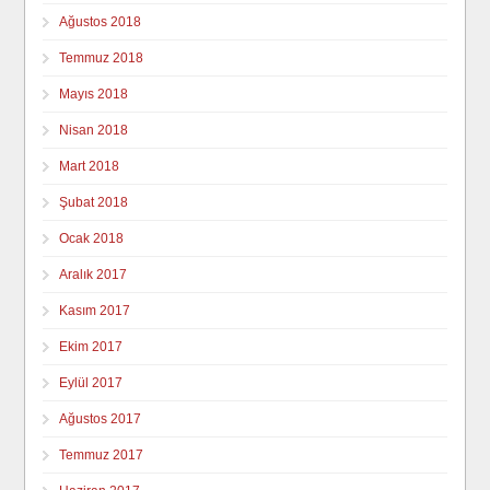
Ağustos 2018
Temmuz 2018
Mayıs 2018
Nisan 2018
Mart 2018
Şubat 2018
Ocak 2018
Aralık 2017
Kasım 2017
Ekim 2017
Eylül 2017
Ağustos 2017
Temmuz 2017