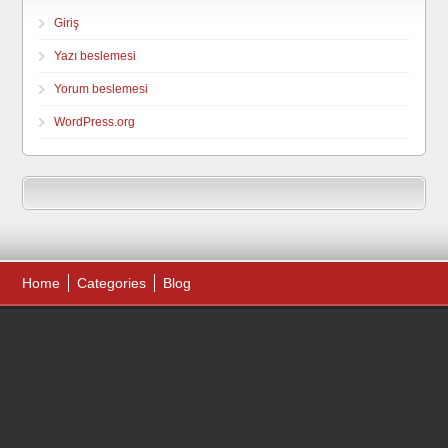
Giriş
Yazı beslemesi
Yorum beslemesi
WordPress.org
Home
Categories
Blog