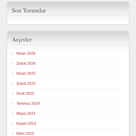
Son Yorumlar
Arşivler
Nisan 2026
Şubat 2026
Nisan 2025
Şubat 2025
Ocak 2025
Temmuz 2024
Mayıs 2024
Kasım 2023
Ekim 2023