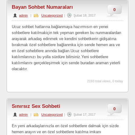
Bayan Sohbet Numaraları
0
admin
|
Uncategorized
|
Şubat 18, 2017
Ucuz sohbet hatlarına bağlanmaya hazırmısın en yenei
sohbetlere katılmakiçin tek yepman gereken bu nunmaralardan
arayarak arkadaş edinmek ve kendini sohbetkerin gidişatına
bırakmak özel sohbetlere bağlanmka için sende hemen ara ve
en özel sohebtlere anında bağlan.Ucuz sohbetlere
katılımlarınızı bu yolla sürdüre bilirsiniz.Yeni sohbetlere
katılımlarını gerçekleşirmek için sende buradan araman yeterli
olacaktır.
2193 total views, 0 today
Sınırsız Sex Sohbeti
0
admin
|
Uncategorized
|
Şubat 17, 2017
En yeni arkadaşlarınızla en özel sohbetlere dalmak için sizde
hemen arayın ve en özel sohbetlere katılma imkanı