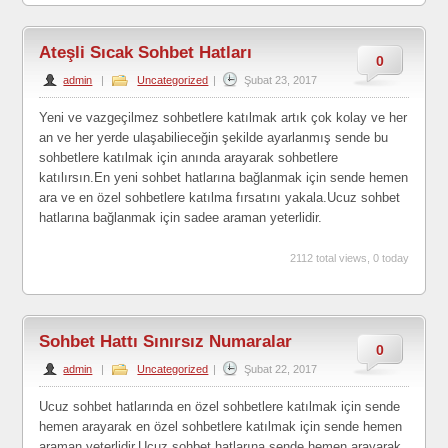
Ateşli Sıcak Sohbet Hatları
0
admin
|
Uncategorized
|
Şubat 23, 2017
Yeni ve vazgeçilmez sohbetlere katılmak artık çok kolay ve her
an ve her yerde ulaşabilieceğin şekilde ayarlanmış sende bu
sohbetlere katılmak için anında arayarak sohbetlere
katılırsın.En yeni sohbet hatlarına bağlanmak için sende hemen
ara ve en özel sohbetlere katılma fırsatını yakala.Ucuz sohbet
hatlarına bağlanmak için sadee araman yeterlidir.
2112 total views, 0 today
Sohbet Hattı Sınırsız Numaralar
0
admin
|
Uncategorized
|
Şubat 22, 2017
Ucuz sohbet hatlarında en özel sohbetlere katılmak için sende
hemen arayarak en özel sohbetlere katılmak için sende hemen
araman yeterlidir.Ucuz sohbet hatlarına sende hemen arayarak