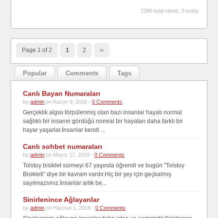
2386 total views, 0 today
Page 1 of 2
1
2
››
Popular
Comments
Tags
Canlı Bayan Numaraları
by
admin
on Kasım 9, 2016 -
0 Comments
Gerçeklik algısı törpülenmiş olan bazı insanlar hayatı normal
sağlıklı bir insanın gördüğü nomral bir hayatan daha farklı bir
hayar yaşarlar.İnsanlar kendi ...
Canlı sohbet numaraları
by
admin
on Mayıs 17, 2019 -
0 Comments
Tolstoy bisiklet sürmeyi 67 yaşında öğrendi ve bugün "Tolstoy
Bisikleti" diye bir kavram vardır.Hiç bir şey için geçkalmış
sayılmazsınız.İnsanlar artık be...
Sinirlenince Ağlayanlar
by
admin
on Haziran 1, 2019 -
0 Comments