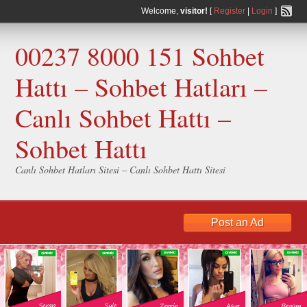
Welcome,
visitor!
[
Register
|
Login
]
00237 8000 151 Sohbet
Hattı – Sohbet Hatları –
Canlı Sohbet Hattı –
Sohbet Hattı
Canlı Sohbet Hatları Sitesi – Canlı Sohbet Hattı Sitesi
Post an Ad