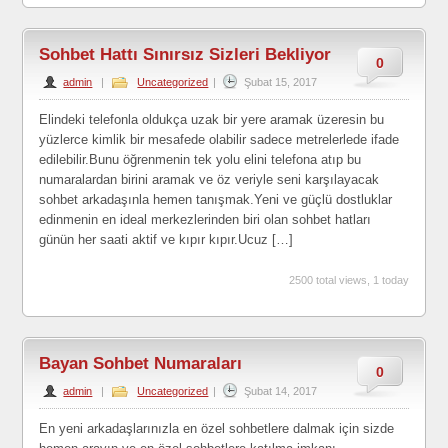
Sohbet Hattı Sınırsız Sizleri Bekliyor
0
admin
|
Uncategorized
|
Şubat 15, 2017
Elindeki telefonla oldukça uzak bir yere aramak üzeresin bu
yüzlerce kimlik bir mesafede olabilir sadece metrelerlede ifade
edilebilir.Bunu öğrenmenin tek yolu elini telefona atıp bu
numaralardan birini aramak ve öz veriyle seni karşılayacak
sohbet arkadaşınla hemen tanışmak.Yeni ve güçlü dostluklar
edinmenin en ideal merkezlerinden biri olan sohbet hatları
günün her saati aktif ve kıpır kıpır.Ucuz […]
2500 total views, 1 today
Bayan Sohbet Numaraları
0
admin
|
Uncategorized
|
Şubat 14, 2017
En yeni arkadaşlarınızla en özel sohbetlere dalmak için sizde