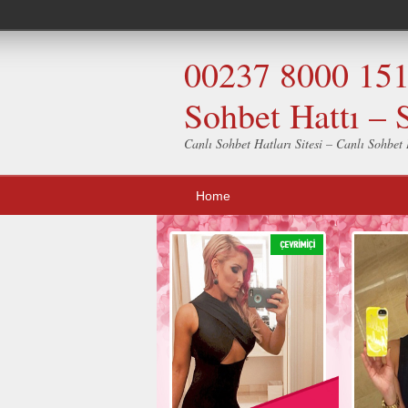
00237 8000 151 
Sohbet Hattı – 
Canlı Sohbet Hatları Sitesi – Canlı Sohbet H
Home