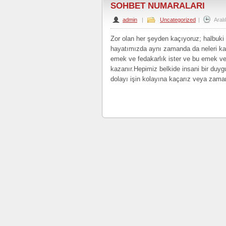
SOHBET NUMARALARI
admin
|
Uncategorized
|
Aralı
Zor olan her şeyden kaçıyoruz; halbuki 
hayatımızda aynı zamanda da neleri ka
emek ve fedakarlık ister ve bu emek v
kazanır.Hepimiz belkide insani bir duy
dolayı işin kolayına kaçarız veya zam