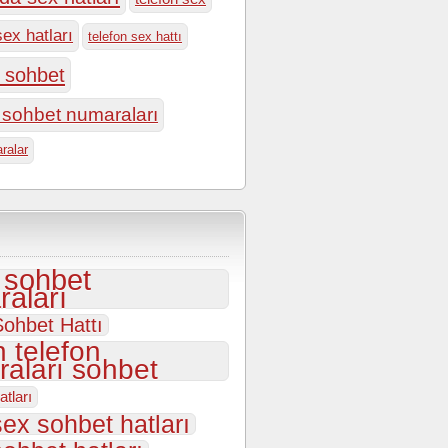
sex hatları
telefon sex hattı
n sohbet
n sohbet numaraları
ralar
i sohbet
aları
ohbet Hattı
 telefon
aları sohbet
atları
sex sohbet hatları