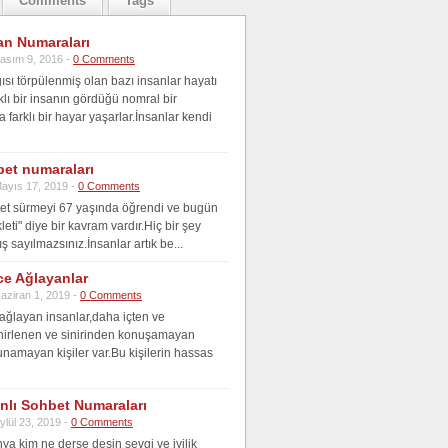
Comments
Tags
an Numaraları
asım 9, 2016 -
0 Comments
ısı törpülenmiş olan bazı insanlar hayatı
klı bir insanın gördüğü nomral bir
farklı bir hayar yaşarlar.İnsanlar kendi
bet numaraları
ayıs 17, 2019 -
0 Comments
klet sürmeyi 67 yaşında öğrendi ve bugün
kleti" diye bir kavram vardır.Hiç bir şey
ş sayılmazsınız.İnsanlar artık be...
ce Ağlayanlar
aziran 1, 2019 -
0 Comments
 ağlayan insanlar,daha içten ve
nirlenen ve sinirinden konuşamayan
unamayan kişiler var.Bu kişilerin hassas
anlı Sohbet Numaraları
ylül 23, 2019 -
0 Comments
ya kim ne derse desin sevgi ve iyilik