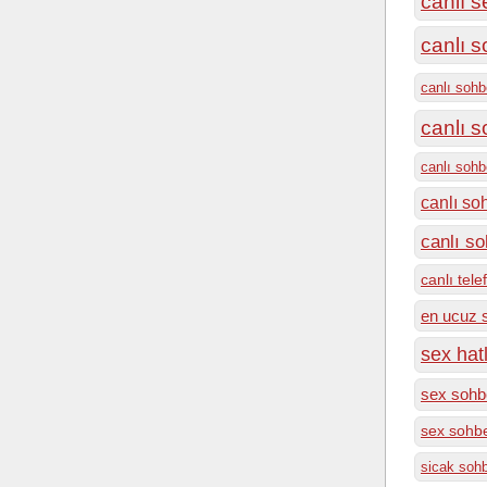
canlı s
canlı s
canlı sohb
canlı 
canlı soh
canlı so
canlı so
canlı tel
en ucuz 
sex hatl
sex sohbe
sex sohbe
sicak soh