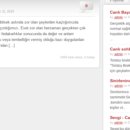
Popular
0
k 11, 2019
Canlı Bay
by
admin
on K
bilsek aslında zor olan şeylerden kaçtığımızda
Gerçeklik alg
çırdığımızı. Evet zor olan herzaman gerçekten çok
normal sağlı
e fedakarlıklar sonucunda da değer ve anlam
hayatan daha 
...
gu veya tembelliğin vermiş olduğu bazı duygulardan
andan […]
Canlı soh
by
admin
on M
2469 total views, 0 today
Tolstoy bisi
"Tolstoy Bisi
için geçkalmı
Sinirlenin
by
admin
on H
Sinirlenince
samimidir.Si
,kendini sav
kişiler ol...
Sevgi - C
by
admin
on E
Sevgi;bu dün