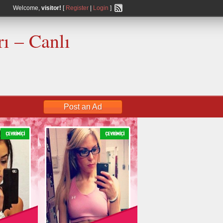
Welcome,
visitor!
[
Register
|
Login
]
ı – Canlı
Post an Ad