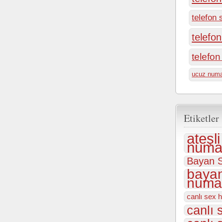
telefon 
telefo
telefo
ucuz numa
Etiketler
ateşl
numar
Bayan S
bayan
numar
canlı sex h
canlı 