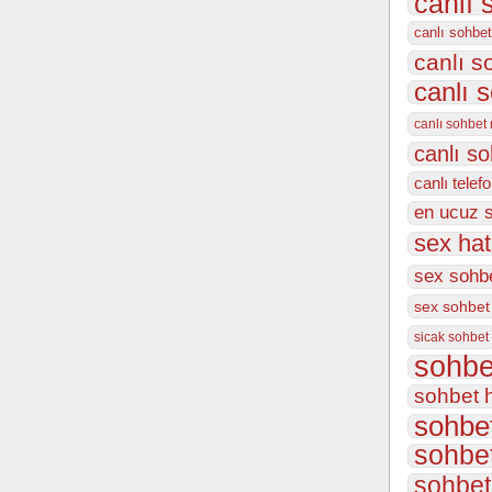
canlı 
canlı sohbet
canlı 
canlı 
canlı sohbet
canlı s
canlı telef
en ucuz 
sex hat
sex sohbe
sex sohbet
sicak sohbet
sohbe
sohbet h
sohbet
sohbet
sohbet 