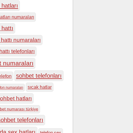
hatları
atları numaraları
 hattı
hattı numaraları
attı telefonları
t numaraları
sohbet telefonları
elefon
sıcak hatlar
efon numaraları
ohbet hatları
bet numarası türkiye
ohbet telefonları
da sex hatları
telefon sex