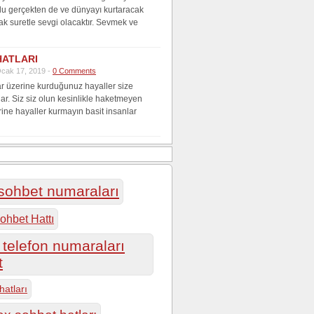
lu gerçekten de ve dünyayı kurtaracak
ak suretle sevgi olacaktır. Sevmek ve
HATLARI
cak 17, 2019 -
0 Comments
r üzerine kurduğunuz hayaller size
lar. Siz siz olun kesinlikle haketmeyen
rine hayaller kurmayın basit insanlar
 sohbet numaraları
ohbet Hattı
telefon numaraları
t
hatları