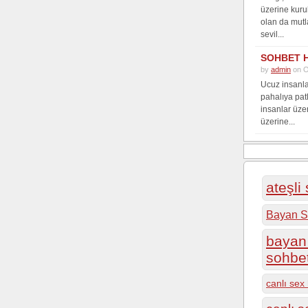
üzerine kuru
olan da mutl
sevil...
SOHBET 
by
admin
on O
Ucuz insanla
pahalıya pat
insanlar üze
üzerine...
ateşli
Bayan S
bayan 
sohbe
canlı sex 