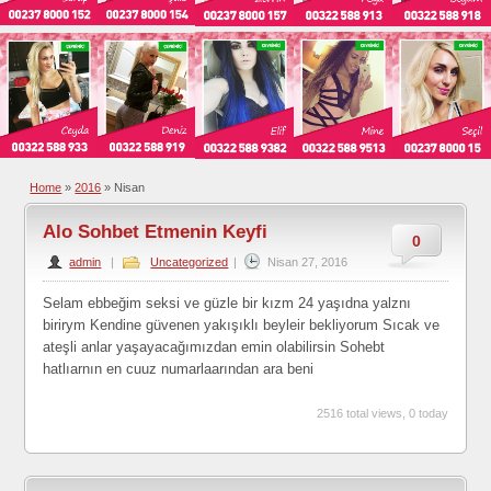
Home
»
2016
»
Nisan
Alo Sohbet Etmenin Keyfi
0
admin
|
Uncategorized
|
Nisan 27, 2016
Selam ebbeğim seksi ve güzle bir kızm 24 yaşıdna yalznı
birirym Kendine güvenen yakışıklı beyleir bekliyorum Sıcak ve
ateşli anlar yaşayacağımızdan emin olabilirsin Sohebt
hatlıarnın en cuuz numarlaarından ara beni
2516 total views, 0 today