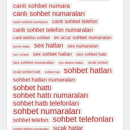
canlı sohbet numara
canlı sohbet numaraları
canlı sohbet telefon
canlı sohbet numarası
canlı sohbet telefon numaraları
en ucuz sohbet numaraları
canlı telefon sohbet
sex hatları
sex numaraları
porno hatlar
sex sohbet hatları
sex sohbet hattı
sex sohbet
sex sohbet numaraları
sicak sohbet
sex telefon hatları
sohbet hatları
sicak sohbet hattı
sohbet hat
sohbet hatları numaraları
sohbet hattı
sohbet hattı numaraları
sohbet hattı telefonları
sohbet numaraları
sohbet telefonları
sohbet telefon
sıcak hatlar
sohbet telefon numaraları