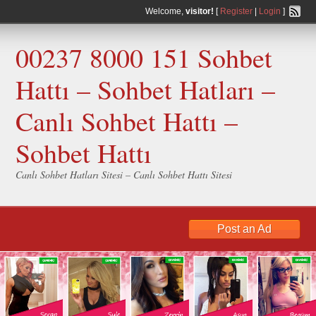
Welcome,
visitor!
[
Register
|
Login
]
00237 8000 151 Sohbet
Hattı – Sohbet Hatları –
Canlı Sohbet Hattı –
Sohbet Hattı
Canlı Sohbet Hatları Sitesi – Canlı Sohbet Hattı Sitesi
Post an Ad