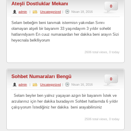
Ateşli Dostluklar Mekanı
0
admin
|
Uncategorized
|
Nisan 18, 2016
Selam bebeğim beni tanımak istermisn yakından Sınrıı
olamayan atşeli bir bayanım 33 yaşındayım 3 yıldır sohebt
hatlarındyaım En cuuz numaraardan her dakika beni arayın Sizi
heyecnala belklliyorum
2606 total views, 0 today
Sohbet Numaraları Bengü
0
admin
|
Uncategorized
|
Nisan 16, 2016
Selam beyler ben yalnız yaşayan azgın bir bayanım İstek ve
arzularınız için her dakika buradayım Sohbet hatlaırnda 6 yıldır
çalışıyorum İstediğiniz her dakika beni arayabilirsiniz
2506 total views, 0 today