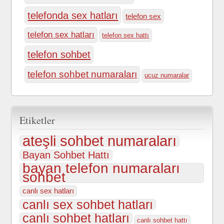
telefonda sex hatları
telefon sex
telefon sex hatları
telefon sex hattı
telefon sohbet
telefon sohbet numaraları
ucuz numaralar
Etiketler
ateşli sohbet numaraları
Bayan Sohbet Hattı
bayan telefon numaraları
sohbet
canlı sex hatları
canlı sex sohbet hatları
canlı sohbet hatları
canlı sohbet hattı