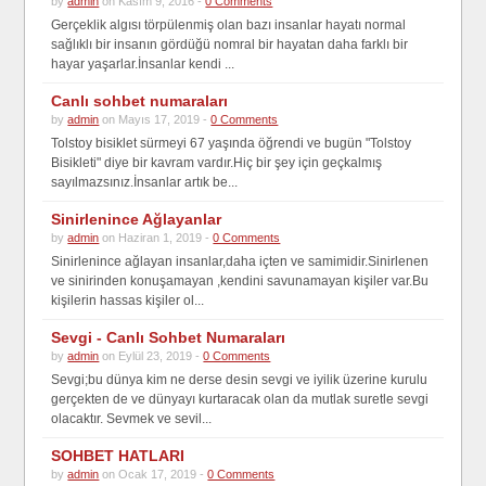
by
admin
on Kasım 9, 2016 -
0 Comments
Gerçeklik algısı törpülenmiş olan bazı insanlar hayatı normal
sağlıklı bir insanın gördüğü nomral bir hayatan daha farklı bir
hayar yaşarlar.İnsanlar kendi ...
Canlı sohbet numaraları
by
admin
on Mayıs 17, 2019 -
0 Comments
Tolstoy bisiklet sürmeyi 67 yaşında öğrendi ve bugün "Tolstoy
Bisikleti" diye bir kavram vardır.Hiç bir şey için geçkalmış
sayılmazsınız.İnsanlar artık be...
Sinirlenince Ağlayanlar
by
admin
on Haziran 1, 2019 -
0 Comments
Sinirlenince ağlayan insanlar,daha içten ve samimidir.Sinirlenen
ve sinirinden konuşamayan ,kendini savunamayan kişiler var.Bu
kişilerin hassas kişiler ol...
Sevgi - Canlı Sohbet Numaraları
by
admin
on Eylül 23, 2019 -
0 Comments
Sevgi;bu dünya kim ne derse desin sevgi ve iyilik üzerine kurulu
gerçekten de ve dünyayı kurtaracak olan da mutlak suretle sevgi
olacaktır. Sevmek ve sevil...
SOHBET HATLARI
by
admin
on Ocak 17, 2019 -
0 Comments