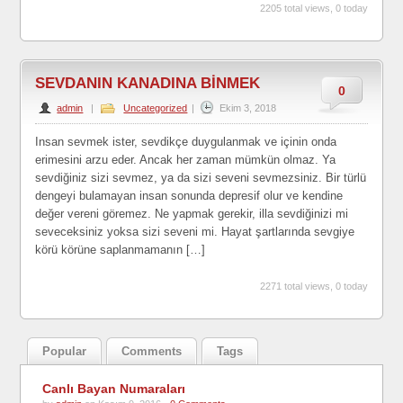
2205 total views, 0 today
SEVDANIN KANADINA BİNMEK
0
admin
|
Uncategorized
|
Ekim 3, 2018
Insan sevmek ister, sevdikçe duygulanmak ve içinin onda
erimesini arzu eder. Ancak her zaman mümkün olmaz. Ya
sevdiğiniz sizi sevmez, ya da sizi seveni sevmezsiniz. Bir türlü
dengeyi bulamayan insan sonunda depresif olur ve kendine
değer vereni göremez. Ne yapmak gerekir, illa sevdiğinizi mi
seveceksiniz yoksa sizi seveni mi. Hayat şartlarında sevgiye
körü körüne saplanmamanın […]
2271 total views, 0 today
Popular
Comments
Tags
Canlı Bayan Numaraları