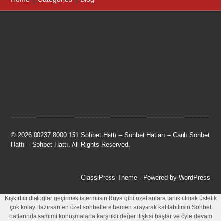
© 2026 00237 8000 151 Sohbet Hattı – Sohbet Hatları – Canlı Sohbet
Hattı – Sohbet Hattı. All Rights Reserved.
ClassiPress Theme
- Powered by
WordPress
Kışkırtıcı dialoglar geçirmek istermiisin.Rüya gibi özel anlara tanık olmak üstelik
çok kolay.Hazırsan en özel sohbetlere hemen arayarak katılabilirsin.Sohbet
hatlarında samimi konuşmalarla karşılıklı değer ilişkisi başlar ve öyle devam