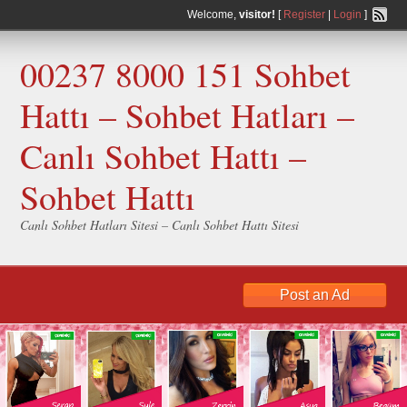
Welcome,
visitor!
[
Register
|
Login
]
00237 8000 151 Sohbet
Hattı – Sohbet Hatları –
Canlı Sohbet Hattı –
Sohbet Hattı
Canlı Sohbet Hatları Sitesi – Canlı Sohbet Hattı Sitesi
Post an Ad