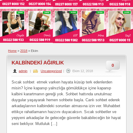
Home
»
2018
»
Ekim
KALBİNDEKİ AĞIRLIK
0
admin
|
Uncategorized
|
Ekim 12, 2018
Sıcak sohbet etmek varken hayata küsüp terk edenlerden
misin? İçine kapanıp yalnızlığa gömüldükçe içine kapanıp
kalbini karartmanın gereği yok. Sohbet hattında unutulmaz
duygular yaşayarak hemen sohbete başla. Canlı sohbet ederek
arkadaşlarının kalbindeki sorunları atmasına izin ver. Muhabbet
ettikçe rahatlamanın hazzını duyacaksın. Sıcak sohbetler ve
yepyeni arkadaşlar ile geleceğe güvenle bakabileceğin bir hayat
seni bekliyor. Mutluluk […]