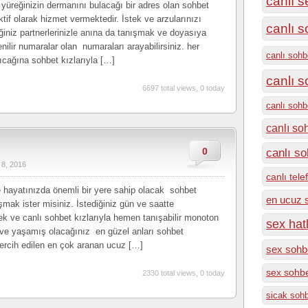
canlı s
üreğinizin dermanını bulacağı bir adres olan sohbet
ktif olarak hizmet vermektedir. İstek ve arzularınızı
canlı s
iniz partnerlerinizle anına da tanışmak ve doyasıya
ilir numaralar olan numaraları arayabilirsiniz. her
canlı sohb
ıcağına sohbet kızlarıyla […]
canlı 
6697 total views, 0 today
canlı soh
canlı so
0
canlı so
 8, 2016
canlı tel
e hayatınızda önemli bir yere sahip olacak sohbet
en ucuz 
şmak ister misiniz. İstediğiniz gün ve saatte
ek ve canlı sohbet kızlarıyla hemen tanışabilir monoton
sex hatl
r ve yaşamış olacağınız en güzel anları sohbet
tercih edilen en çok aranan ucuz […]
sex sohbe
sex sohbe
2330 total views, 0 today
sicak soh