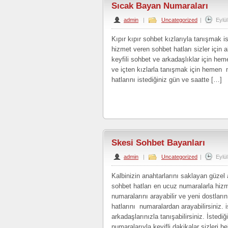
Sıcak Bayan Numaraları
admin
|
Uncategorized
|
Eylü
Kıpır kıpır sohbet kızlarıyla tanışmak i
hizmet veren sohbet hatları sizler için 
keyfili sohbet ve arkadaşlıklar için he
ve içten kızlarla tanışmak için hemen
hatlarını istediğiniz gün ve saatte […]
Skesi Sohbet Bayanları
admin
|
Uncategorized
|
Eylü
Kalbinizin anahtarlarını saklayan güzel a
sohbet hatları en ucuz numaralarla hiz
numaralarını arayabilir ve yeni dostların
hatlarını numaralardan arayabilirsiniz. i
arkadaşlarınızla tanışabilirsiniz. İste
numaralarıyla keyifli dakikalar sizleri be