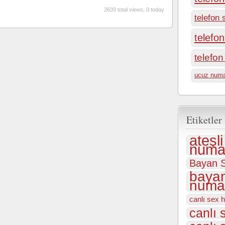
2639 total views, 0 today
telefon 
telefo
telefo
ucuz numa
Etiketler
ateşl
numar
Bayan S
bayan
numar
canlı sex h
canlı 