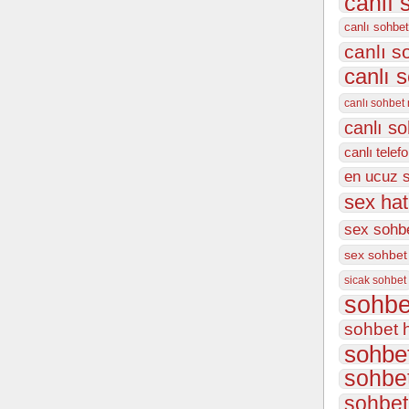
canlı 
canlı sohbet
canlı 
canlı 
canlı sohbet
canlı s
canlı telef
en ucuz 
sex hat
sex sohbe
sex sohbet
sicak sohbet
sohbe
sohbet h
sohbet
sohbet
sohbet 