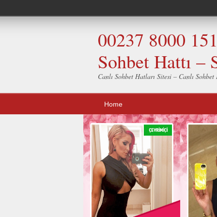
00237 8000 151 
Sohbet Hattı – 
Canlı Sohbet Hatları Sitesi – Canlı Sohbet H
Home