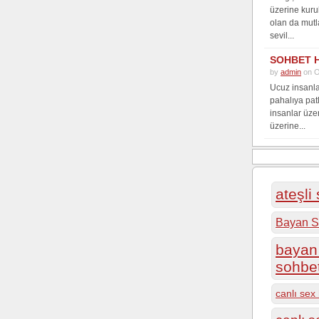
üzerine kuru
olan da mutl
sevil...
SOHBET 
by
admin
on O
Ucuz insanla
pahalıya pat
insanlar üze
üzerine...
ateşli
Bayan S
bayan 
sohbe
canlı sex 