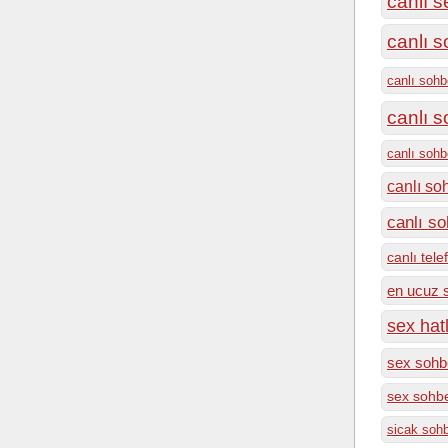
canlı s
canlı s
canlı sohb
canlı 
canlı soh
canlı so
canlı so
canlı tel
en ucuz 
sex hatl
sex sohbe
sex sohbe
sicak soh