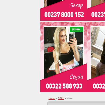
Home
»
2021
»
Nisan