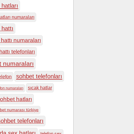
hatları
atları numaraları
 hattı
hattı numaraları
attı telefonları
t numaraları
sohbet telefonları
elefon
sıcak hatlar
efon numaraları
ohbet hatları
bet numarası türkiye
ohbet telefonları
da sex hatları
telefon sex