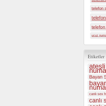
telefon 
telefo
telefo
ucuz numa
Etiketler
ateşl
numar
Bayan S
bayan
numar
canlı sex h
canlı 