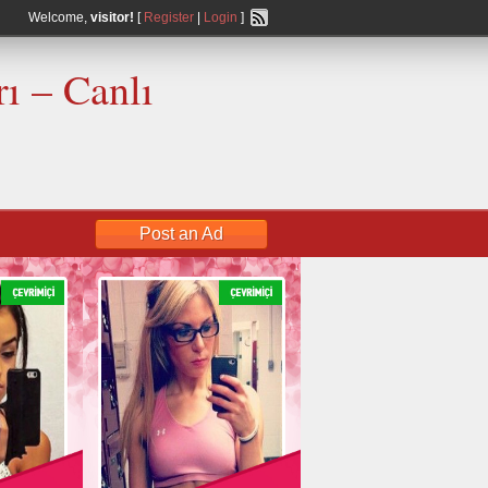
Welcome,
visitor!
[
Register
|
Login
]
ı – Canlı
Post an Ad