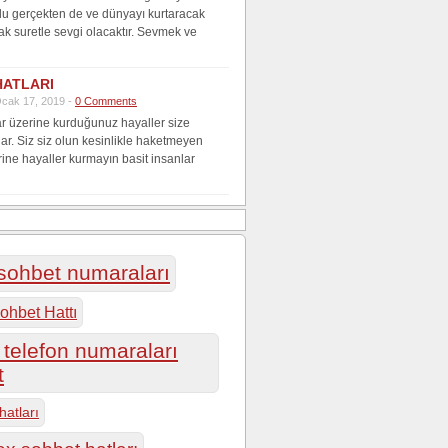
lu gerçekten de ve dünyayı kurtaracak
ak suretle sevgi olacaktır. Sevmek ve
HATLARI
cak 17, 2019 -
0 Comments
r üzerine kurduğunuz hayaller size
lar. Siz siz olun kesinlikle haketmeyen
rine hayaller kurmayın basit insanlar
 sohbet numaraları
ohbet Hattı
telefon numaraları
t
hatları