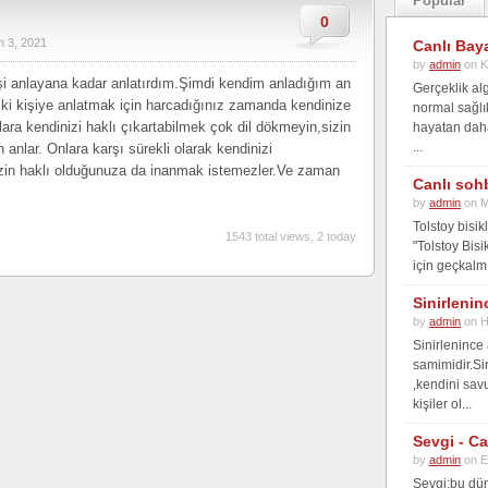
Popular
0
n 3, 2021
Canlı Bay
by
admin
on K
şi anlayana kadar anlatırdım.Şimdi kendim anladığım an
Gerçeklik alg
ki kişiye anlatmak için harcadığınız zamanda kendinize
normal sağlı
lara kendinizi haklı çıkartabilmek çok dil dökmeyin,sizin
hayatan daha 
...
anlar. Onlara karşı sürekli olarak kendinizi
sizin haklı olduğunuza da inanmak istemezler.Ve zaman
Canlı soh
by
admin
on M
Tolstoy bisi
1543 total views, 2 today
"Tolstoy Bisi
için geçkalmı
Sinirlenin
by
admin
on H
Sinirlenince
samimidir.Si
,kendini sav
kişiler ol...
Sevgi - C
by
admin
on E
Sevgi;bu dün