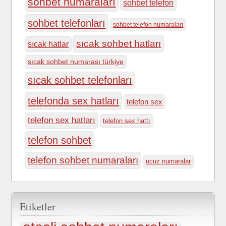
sohbet numaraları
sohbet telefon
sohbet telefonları
sohbet telefon numaraları
sıcak sohbet hatları
sıcak hatlar
sıcak sohbet numarası türkiye
sıcak sohbet telefonları
telefonda sex hatları
telefon sex
telefon sex hatları
telefon sex hattı
telefon sohbet
telefon sohbet numaraları
ucuz numaralar
Etiketler