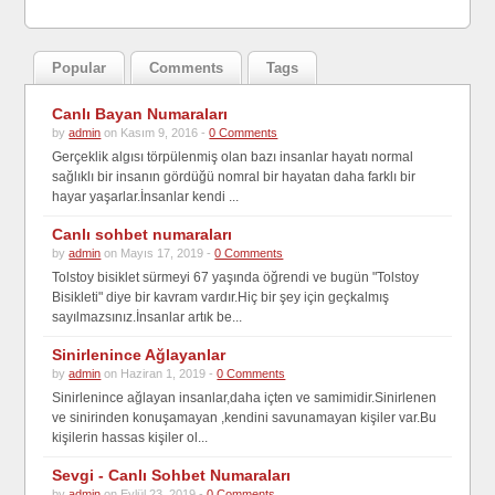
Popular
Comments
Tags
Canlı Bayan Numaraları
by
admin
on Kasım 9, 2016 -
0 Comments
Gerçeklik algısı törpülenmiş olan bazı insanlar hayatı normal
sağlıklı bir insanın gördüğü nomral bir hayatan daha farklı bir
hayar yaşarlar.İnsanlar kendi ...
Canlı sohbet numaraları
by
admin
on Mayıs 17, 2019 -
0 Comments
Tolstoy bisiklet sürmeyi 67 yaşında öğrendi ve bugün "Tolstoy
Bisikleti" diye bir kavram vardır.Hiç bir şey için geçkalmış
sayılmazsınız.İnsanlar artık be...
Sinirlenince Ağlayanlar
by
admin
on Haziran 1, 2019 -
0 Comments
Sinirlenince ağlayan insanlar,daha içten ve samimidir.Sinirlenen
ve sinirinden konuşamayan ,kendini savunamayan kişiler var.Bu
kişilerin hassas kişiler ol...
Sevgi - Canlı Sohbet Numaraları
by
admin
on Eylül 23, 2019 -
0 Comments