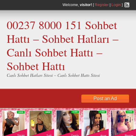
Welcome,
visitor!
[
Register
|
Login
]
00237 8000 151 Sohbet
Hattı – Sohbet Hatları –
Canlı Sohbet Hattı –
Sohbet Hattı
Canlı Sohbet Hatları Sitesi – Canlı Sohbet Hattı Sitesi
Post an Ad