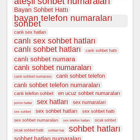
ateşli sohbet numaraları
Bayan Sohbet Hattı
bayan telefon numaraları
sohbet
canlı sex hatları
canlı sex sohbet hatları
canlı sohbet hatları
canlı sohbet hattı
canlı sohbet numara
canlı sohbet numaraları
canlı sohbet telefon
canlı sohbet numarası
canlı sohbet telefon numaraları
en ucuz sohbet numaraları
canlı telefon sohbet
sex hatları
sex numaraları
porno hatlar
sex sohbet hatları
sex sohbet hattı
sex sohbet
sex sohbet numaraları
sicak sohbet
sex telefon hatları
sohbet hatları
sicak sohbet hattı
sohbet hat
sohbet hatları numaraları