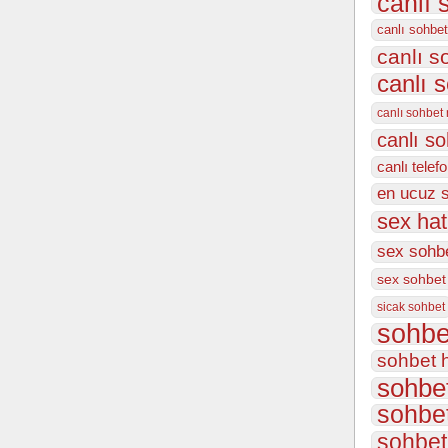
canlı 
canlı sohbet
canlı 
canlı 
canlı sohbet
canlı s
canlı telef
en ucuz 
sex hat
sex sohbe
sex sohbet
sicak sohbet
sohbe
sohbet h
sohbet
sohbet
sohbet 