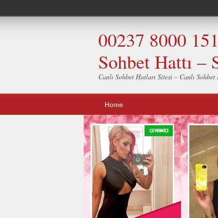
00237 8000 151 
Sohbet Hattı – 
Canlı Sohbet Hatları Sitesi – Canlı Sohbet H
Home