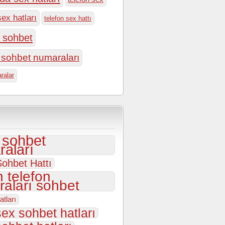
sex hatları
telefon sex hattı
n sohbet
n sohbet numaraları
ralar
i sohbet
aları
ohbet Hattı
 telefon
aları sohbet
atları
sex sohbet hatları