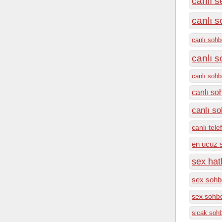
canlı s
canlı s
canlı sohb
canlı 
canlı soh
canlı so
canlı so
canlı tel
en ucuz 
sex hatl
sex sohbe
sex sohbe
sicak soh