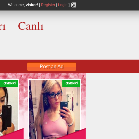
Welcome,
visitor!
[
Register
|
Login
]
ı – Canlı
Post an Ad