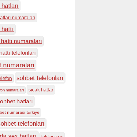
hatları
atları numaraları
 hattı
hattı numaraları
attı telefonları
t numaraları
sohbet telefonları
elefon
sıcak hatlar
efon numaraları
ohbet hatları
bet numarası türkiye
ohbet telefonları
da sex hatları
telefon sex