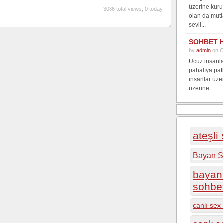
üzerine kuru
3086 total views, 0 today
olan da mutl
sevil...
SOHBET 
by
admin
on O
Ucuz insanla
pahalıya pat
insanlar üze
üzerine...
ateşli
Bayan S
bayan 
sohbe
canlı sex 