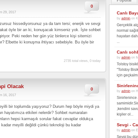
Popular
0
m 29, 2017
Canlı Bay
by
admin
on K
zursuz hissediyorsunuz ya da tam tersi; enerjik ve sevgi
Gerçeklik alg
akat öyle bir an ki, konuşacak kimseniz yok. İşte sohbet
normal sağlı
iriyor. Peki neden her gün yüz binlerce kişi sitemizi
hayatan daha 
...
r? Elbette ki konuşma ihtiyacı sebebiyle. Bu öyle bir
Canlı soh
by
admin
on M
2735 total views, 0 today
Tolstoy bisi
"Tolstoy Bisi
için geçkalmı
Sinirlenin
api Olacak
0
by
admin
on H
m 16, 2017
Sinirlenince
samimidir.Si
illi bir toplumda yaşıyoruz? Durum hep böyle miydi ya
,kendini sav
 hayatımıza etkileri nelerdir? Sohbet numaraları
kişiler ol...
Bunların hepsi karmaşık sorular fakat cevaplar oldukça
Sevgi - C
kadar meyilli değildi çünkü teknoloji bu kadar
by
admin
on E
Sevgi;bu dün