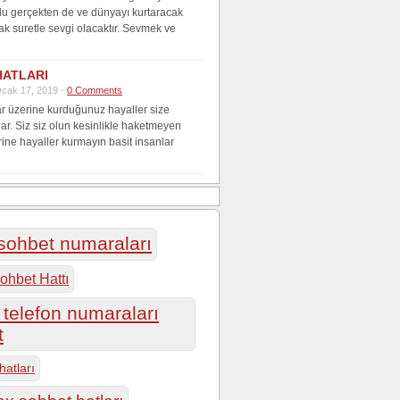
lu gerçekten de ve dünyayı kurtaracak
ak suretle sevgi olacaktır. Sevmek ve
HATLARI
cak 17, 2019 -
0 Comments
r üzerine kurduğunuz hayaller size
lar. Siz siz olun kesinlikle haketmeyen
rine hayaller kurmayın basit insanlar
 sohbet numaraları
ohbet Hattı
telefon numaraları
t
hatları