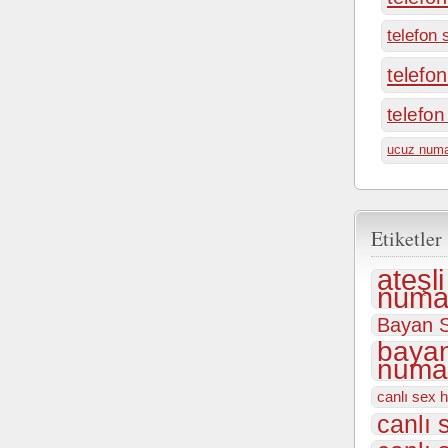
telefon 
telefo
telefo
ucuz numa
Etiketler
ateşl
numar
Bayan S
bayan
numar
canlı sex h
canlı 