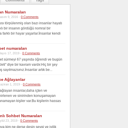
Comments
Tags
an Numaraları
asım 9, 2016 -
0 Comments
ısı törpülenmiş olan bazı insanlar hayatı
klı bir insanın gördüğü nomral bir
farklı bir hayar yaşarlar.İnsanlar kendi
bet numaraları
ayıs 17, 2019 -
0 Comments
klet sürmeyi 67 yaşında öğrendi ve bugün
kleti" diye bir kavram vardır.Hiç bir şey
ş sayılmazsınız.İnsanlar artık be...
ce Ağlayanlar
aziran 1, 2019 -
0 Comments
 ağlayan insanlar,daha içten ve
nirlenen ve sinirinden konuşamayan
unamayan kişiler var.Bu kişilerin hassas
anlı Sohbet Numaraları
ylül 23, 2019 -
0 Comments
ya kim ne derse desin sevgi ve iyilik