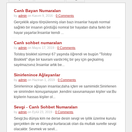
Canlı Bayan Numaraları
by
admin
on Kasım 9, 2016 -
0 Comments
Gerçeklik algısı törpülenmiş olan bazı insanlar hayatı normal
sağlıklı bir insanın gördüğü nomral bir hayatan daha farklı bir
hayar yaşarlar.İnsanlar kendi ...
Canlı sohbet numaraları
by
admin
on Mayıs 17, 2019 -
0 Comments
Tolstoy bisiklet sürmeyi 67 yaşında öğrendi ve bugün "Tolstoy
Bisikleti" diye bir kavram vardır.Hiç bir şey için geçkalmış
sayılmazsınız.İnsanlar artık be...
Sinirlenince Ağlayanlar
by
admin
on Haziran 1, 2019 -
0 Comments
Sinirlenince ağlayan insanlar,daha içten ve samimidir.Sinirlenen
ve sinirinden konuşamayan ,kendini savunamayan kişiler var.Bu
kişilerin hassas kişiler ol...
Sevgi - Canlı Sohbet Numaraları
by
admin
on Eylül 23, 2019 -
0 Comments
Sevgi;bu dünya kim ne derse desin sevgi ve iyilik üzerine kurulu
gerçekten de ve dünyayı kurtaracak olan da mutlak suretle sevgi
olacaktır. Sevmek ve sevil...