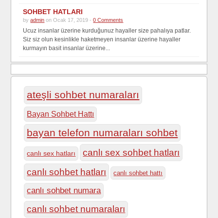
SOHBET HATLARI
by
admin
on Ocak 17, 2019 -
0 Comments
Ucuz insanlar üzerine kurduğunuz hayaller size pahalıya patlar.
Siz siz olun kesinlikle haketmeyen insanlar üzerine hayaller
kurmayın basit insanlar üzerine...
ateşli sohbet numaraları
Bayan Sohbet Hattı
bayan telefon numaraları sohbet
canlı sex sohbet hatları
canlı sex hatları
canlı sohbet hatları
canlı sohbet hattı
canlı sohbet numara
canlı sohbet numaraları