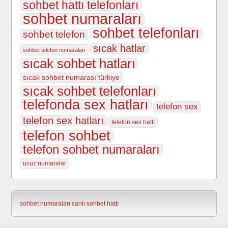
sohbet hattı telefonları
sohbet numaraları
sohbet telefonları
sohbet telefon
sıcak hatlar
sohbet telefon numaraları
sıcak sohbet hatları
sıcak sohbet numarası türkiye
sıcak sohbet telefonları
telefonda sex hatları
telefon sex
telefon sex hatları
telefon sex hattı
telefon sohbet
telefon sohbet numaraları
ucuz numaralar
sohbet numaraları
canlı sohbet hattı