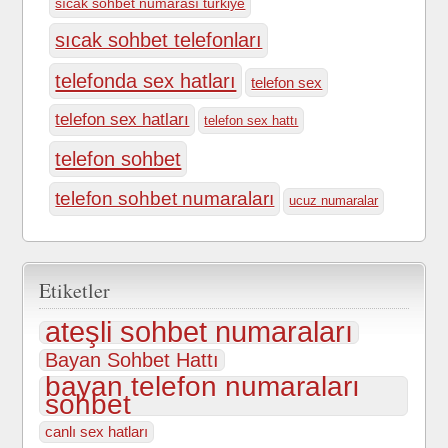
sıcak sohbet numarası türkiye
sıcak sohbet telefonları
telefonda sex hatları
telefon sex
telefon sex hatları
telefon sex hattı
telefon sohbet
telefon sohbet numaraları
ucuz numaralar
Etiketler
ateşli sohbet numaraları
Bayan Sohbet Hattı
bayan telefon numaraları
sohbet
canlı sex hatları