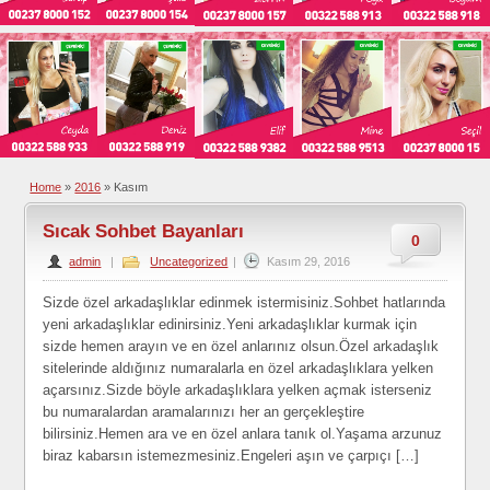
Home
»
2016
»
Kasım
Sıcak Sohbet Bayanları
0
admin
|
Uncategorized
|
Kasım 29, 2016
Sizde özel arkadaşlıklar edinmek istermisiniz.Sohbet hatlarında
yeni arkadaşlıklar edinirsiniz.Yeni arkadaşlıklar kurmak için
sizde hemen arayın ve en özel anlarınız olsun.Özel arkadaşlık
sitelerinde aldığınız numaralarla en özel arkadaşlıklara yelken
açarsınız.Sizde böyle arkadaşlıklara yelken açmak isterseniz
bu numaralardan aramalarınızı her an gerçekleştire
bilirsiniz.Hemen ara ve en özel anlara tanık ol.Yaşama arzunuz
biraz kabarsın istemezmesiniz.Engeleri aşın ve çarpıçı […]