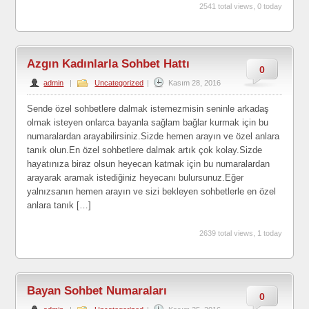
2541 total views, 0 today
Azgın Kadınlarla Sohbet Hattı
0
admin
|
Uncategorized
|
Kasım 28, 2016
Sende özel sohbetlere dalmak istemezmisin seninle arkadaş
olmak isteyen onlarca bayanla sağlam bağlar kurmak için bu
numaralardan arayabilirsiniz.Sizde hemen arayın ve özel anlara
tanık olun.En özel sohbetlere dalmak artık çok kolay.Sizde
hayatınıza biraz olsun heyecan katmak için bu numaralardan
arayarak aramak istediğiniz heyecanı bulursunuz.Eğer
yalnızsanın hemen arayın ve sizi bekleyen sohbetlerle en özel
anlara tanık […]
2639 total views, 1 today
Bayan Sohbet Numaraları
0