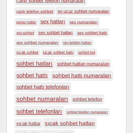
canlı sohbet telefon numaraları
en ucuz sohbet numaraları
canlı telefon sohbet
sex hatları
sex numaraları
porno hatlar
sex sohbet hatları
sex sohbet hattı
sex sohbet
sex sohbet numaraları
sex telefon hatları
sicak sohbet
sicak sohbet hattı
sohbet hat
sohbet hatları
sohbet hatları numaraları
sohbet hattı
sohbet hattı numaraları
sohbet hattı telefonları
sohbet numaraları
sohbet telefon
sohbet telefonları
sohbet telefon numaraları
sıcak sohbet hatları
sıcak hatlar