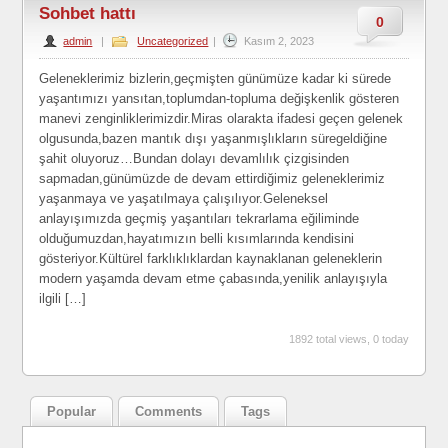
Sohbet hattı
0
admin
|
Uncategorized
|
Kasım 2, 2023
Geleneklerimiz bizlerin,geçmişten günümüze kadar ki sürede
yaşantımızı yansıtan,toplumdan-topluma değişkenlik gösteren
manevi zenginliklerimizdir.Miras olarakta ifadesi geçen gelenek
olgusunda,bazen mantık dışı yaşanmışlıkların süregeldiğine
şahit oluyoruz…Bundan dolayı devamlılık çizgisinden
sapmadan,günümüzde de devam ettirdiğimiz geleneklerimiz
yaşanmaya ve yaşatılmaya çalışılıyor.Geleneksel
anlayışımızda geçmiş yaşantıları tekrarlama eğiliminde
olduğumuzdan,hayatımızın belli kısımlarında kendisini
gösteriyor.Kültürel farklıklıklardan kaynaklanan geleneklerin
modern yaşamda devam etme çabasında,yenilik anlayışıyla
ilgili […]
1892 total views, 0 today
Popular
Comments
Tags