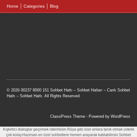
Home
Categories
Blog
© 2026 00237 8000 151 Sohbet Hattı – Sohbet Hatları – Canlı Sohbet
Hattı – Sohbet Hattı. All Rights Reserved.
ClassiPress Theme
- Powered by
WordPress
Kışkırtıcı dialoglar geçirmek istermiisin.Rüya gibi özel anlara tanık olmak üstelik
çok kolay.Hazırsan en özel sohbetlere hemen arayarak katılabilirsin.Sohbet