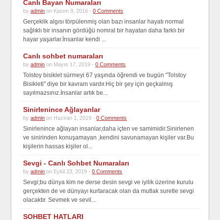
Canlı Bayan Numaraları
by
admin
on Kasım 9, 2016 -
0 Comments
Gerçeklik algısı törpülenmiş olan bazı insanlar hayatı normal
sağlıklı bir insanın gördüğü nomral bir hayatan daha farklı bir
hayar yaşarlar.İnsanlar kendi ...
Canlı sohbet numaraları
by
admin
on Mayıs 17, 2019 -
0 Comments
Tolstoy bisiklet sürmeyi 67 yaşında öğrendi ve bugün "Tolstoy
Bisikleti" diye bir kavram vardır.Hiç bir şey için geçkalmış
sayılmazsınız.İnsanlar artık be...
Sinirlenince Ağlayanlar
by
admin
on Haziran 1, 2019 -
0 Comments
Sinirlenince ağlayan insanlar,daha içten ve samimidir.Sinirlenen
ve sinirinden konuşamayan ,kendini savunamayan kişiler var.Bu
kişilerin hassas kişiler ol...
Sevgi - Canlı Sohbet Numaraları
by
admin
on Eylül 23, 2019 -
0 Comments
Sevgi;bu dünya kim ne derse desin sevgi ve iyilik üzerine kurulu
gerçekten de ve dünyayı kurtaracak olan da mutlak suretle sevgi
olacaktır. Sevmek ve sevil...
SOHBET HATLARI