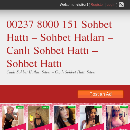
Welcome,
visitor!
[
Register
|
Login
]
00237 8000 151 Sohbet
Hattı – Sohbet Hatları –
Canlı Sohbet Hattı –
Sohbet Hattı
Canlı Sohbet Hatları Sitesi – Canlı Sohbet Hattı Sitesi
Post an Ad