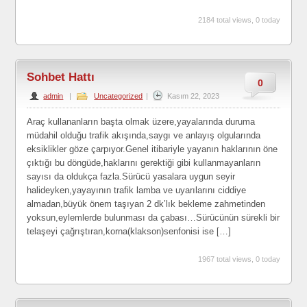
2184 total views, 0 today
Sohbet Hattı
0
admin
|
Uncategorized
|
Kasım 22, 2023
Araç kullananların başta olmak üzere,yayalarında duruma
müdahil olduğu trafik akışında,saygı ve anlayış olgularında
eksiklikler göze çarpıyor.Genel itibariyle yayanın haklarının öne
çıktığı bu döngüde,haklarını gerektiği gibi kullanmayanların
sayısı da oldukça fazla.Sürücü yasalara uygun seyir
halideyken,yayayının trafik lamba ve uyarılarını ciddiye
almadan,büyük önem taşıyan 2 dk’lık bekleme zahmetinden
yoksun,eylemlerde bulunması da çabası…Sürücünün sürekli bir
telaşeyi çağrıştıran,korna(klakson)senfonisi ise […]
1967 total views, 0 today