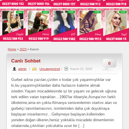
Home
»
2023
»
Kasım
Canlı Sohbet
0
admin
|
Uncategorized
|
Kasım 22, 2023
Gurbet adına yazılan,çizilen o kodar çok yaşanmışlıklar var
ki,bu yaşanmışlıklardan daha fazlasını kaleme almak
istedim.Yaşam mücadelesinde iyi bir yaşam ve gelecek uğruna
terk edilen vatan toprakları…1960’lar itibariyle,Avrupa’nın farklı
ülkelerine,ama en çokta Almanya serüvenlerinin startını alan ve
gurbetçi tanımlamasının, isimlerinden daha çok duyulmaya
başlayan insanlarımız…Gelişmeye başlayan,küllerinden
yeniden doğan ülkenin,henüz yoklukla mücadele dönemlerinin
ortalarında,çıktıkları yolculukta uzun bir […]