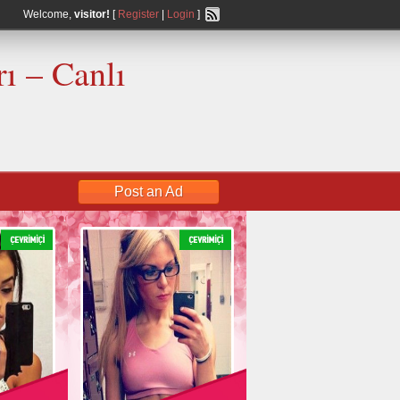
Welcome,
visitor!
[
Register
|
Login
]
ı – Canlı
Post an Ad