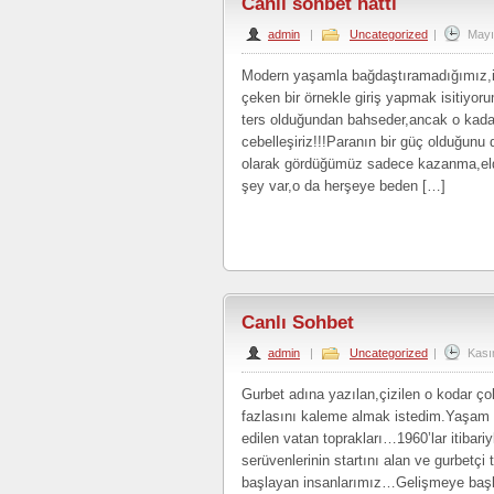
Canlı sohbet hattı
admin
|
Uncategorized
|
Mayı
Modern yaşamla bağdaştıramadığımız,ilg
çeken bir örnekle giriş yapmak isitiy
ters olduğundan bahseder,ancak o kadar
cebelleşiriz!!!Paranın bir güç olduğunu
olarak gördüğümüz sadece kazanma,eld
şey var,o da herşeye beden […]
Canlı Sohbet
admin
|
Uncategorized
|
Kası
Gurbet adına yazılan,çizilen o kodar ç
fazlasını kaleme almak istedim.Yaşam 
edilen vatan toprakları…1960’lar itibar
serüvenlerinin startını alan ve gurbetç
başlayan insanlarımız…Gelişmeye başla