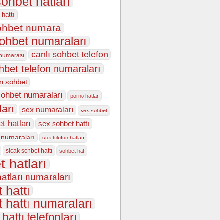
sohbet hatları
 hattı
sohbet numara
sohbet numaraları
canlı sohbet telefon
 numarası
ohbet telefon numaraları
on sohbet
sohbet numaraları
porno hatlar
ları
sex numaraları
sex sohbet
t hatları
sex sohbet hattı
 numaraları
sex telefon hatları
sicak sohbet hattı
sohbet hat
t hatları
atları numaraları
 hattı
 hattı numaraları
hattı telefonları