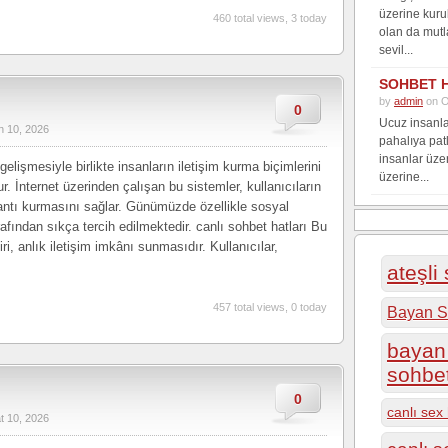
üzerine kuru
460 total views, 3 today
olan da mutl
sevil...
SOHBET 
by
admin
on O
0
Ucuz insanla
n 10, 2026
pahalıya pat
insanlar üze
n gelişmesiyle birlikte insanların iletişim kurma biçimlerini
üzerine...
r. İnternet üzerinden çalışan bu sistemler, kullanıcıların
ğlantı kurmasını sağlar. Günümüzde özellikle sosyal
rafından sıkça tercih edilmektedir. canlı sohbet hatları Bu
ri, anlık iletişim imkânı sunmasıdır. Kullanıcılar,
ateşli
457 total views, 0 today
Bayan S
bayan 
sohbe
0
canlı sex 
t 10, 2026