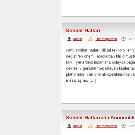
Sohbet Hatları
admin
|
Uncategorized
|
Nisa
canlı sohbet hatları, dijital teknolojileri
değiştiren önemli araçlardan biri olmuştu
farklı yerlerdeki insanlarla kolayca ba
çevresini genişletmek isteyen kişiler ta
platformların en önemli özelliklerinden bi
mesajlaşma, […]
Sohbet Hatlarında Anonimlik
admin
|
Uncategorized
|
Şuba