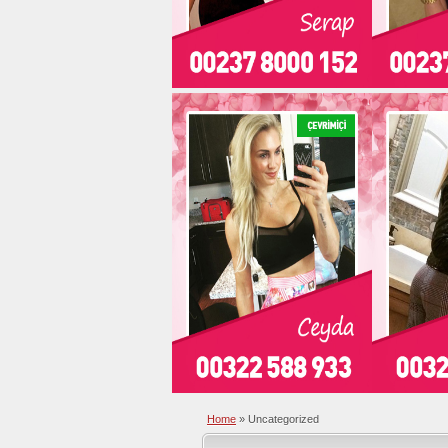
Home
»
Uncategorized