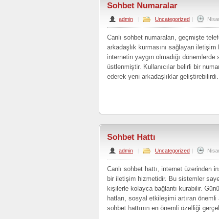
Sohbet Numaralar
admin
|
Uncategorized
|
Nisa
Canlı sohbet numaraları, geçmişte telefo
arkadaşlık kurmasını sağlayan iletişim ha
internetin yaygın olmadığı dönemlerde so
üstlenmiştir. Kullanıcılar belirli bir num
ederek yeni arkadaşlıklar geliştirebilir
Sohbet Hattı
admin
|
Uncategorized
|
Nisa
Canlı sohbet hattı, internet üzerinden in
bir iletişim hizmetidir. Bu sistemler say
kişilerle kolayca bağlantı kurabilir. Gü
hatları, sosyal etkileşimi artıran önemli 
sohbet hattının en önemli özelliği gerç