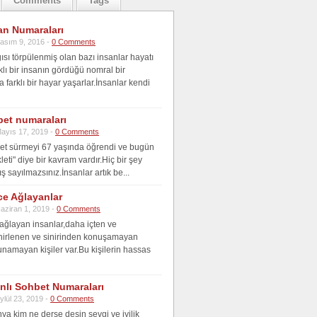
Comments
Tags
an Numaraları
asım 9, 2016 -
0 Comments
ısı törpülenmiş olan bazı insanlar hayatı
klı bir insanın gördüğü nomral bir
farklı bir hayar yaşarlar.İnsanlar kendi
bet numaraları
ayıs 17, 2019 -
0 Comments
klet sürmeyi 67 yaşında öğrendi ve bugün
kleti" diye bir kavram vardır.Hiç bir şey
ş sayılmazsınız.İnsanlar artık be...
ce Ağlayanlar
aziran 1, 2019 -
0 Comments
 ağlayan insanlar,daha içten ve
nirlenen ve sinirinden konuşamayan
unamayan kişiler var.Bu kişilerin hassas
anlı Sohbet Numaraları
ylül 23, 2019 -
0 Comments
ya kim ne derse desin sevgi ve iyilik