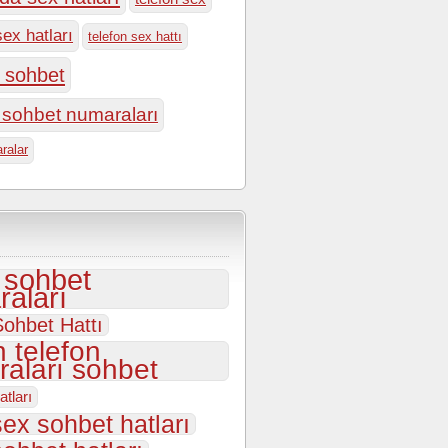
sex hatları
telefon sex hattı
n sohbet
n sohbet numaraları
ralar
i sohbet
aları
ohbet Hattı
 telefon
aları sohbet
atları
sex sohbet hatları