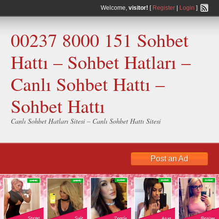
Welcome,
visitor!
[
Register
|
Login
]
00237 8000 151 Sohbet
Hattı – Sohbet Hatları –
Canlı Sohbet Hattı –
Sohbet Hattı
Canlı Sohbet Hatları Sitesi – Canlı Sohbet Hattı Sitesi
Post an Ad