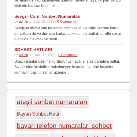
ve sinirinden konuşamayan ,kendini savunamayan kişiler var.Bu
kişilerin hassas kişiler ol...
Sevgi - Canlı Sohbet Numaraları
by
admin
on Eylül 23, 2019 -
0 Comments
Sevgi;bu dünya kim ne derse desin sevgi ve iyilik üzerine kurulu
gerçekten de ve dünyayı kurtaracak olan da mutlak suretle sevgi
olacaktır. Sevmek ve sevil...
SOHBET HATLARI
by
admin
on Ocak 17, 2019 -
0 Comments
Ucuz insanlar üzerine kurduğunuz hayaller size pahalıya patlar.
Siz siz olun kesinlikle haketmeyen insanlar üzerine hayaller
kurmayın basit insanlar üzerine...
ateşli sohbet numaraları
Bayan Sohbet Hattı
bayan telefon numaraları sohbet