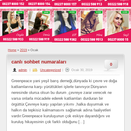
Home
»
2019
»
Ocak
canlı sohbet numaraları
0
admin
|
Uncategorized
|
Ocak 30, 2019
Greenpeace yani yeşil barış derneği,dünyada ki çevre ve doğa
katliamlarına karşı yürüttükleri işlerle tanınıyor.Dünyanın
neresinde olursa olsun bu durum ,çevreye zarar verecek ne
varsa onlarla mücadele ederek katliamları durduran bir
örgüttür.Çevreye karşı yapılan yıkımı ,halka duyurmak ve
halkın da tepkisiz kalmamasını sağlamak adına faaliyetleri
vardır.Greenpeace kuruluşunun çok eskiye dayandığını ve
kuruluş hikayesinin çok farklı olduğunu […]