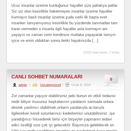
Ucuz insanlar üzerine kurduğunuz hayaller size pahalıya patlar.
Siz siz olun kesinlikle haketmeyen insanlar üzerine hayaller
kurmayın basit insanlar üzerine,şuda varki ilk başta evet
insanlerı tanıyamıyoruz kesinlikle bu yüzdende tanımadan tam
karar vermeden o insanla ilgili hayaller asla kurmayın anı
yaşayın ve zaman verin kendinize mutlaka yaşayarak tanıyın
iyice ve emin olduktan sonra ileriki hayatınızda […]
11502 total views, 1 today
CANLI SOHBET NUMARALARI
0
admin
|
Uncategorized
|
Ocak 8, 2019
Zor zamanlar yaşıyor olabilirsiniz peki bunun en etkili tedavisi
nedir biliyor musunuz başkalarının yaralarını sarmada onlara
destek yardımcı olabilmek,onların yaralarıyla acılarıyla
ilgilenirken kendi sorunlarınızı kederlerinizi unutabilirsiniz ,işe
yaradığınızı hissederek birisi için birşeyler yapmanın tedavi
edici özelliği size çok iyi gelecektir. Başımıza gelebilecek en
kötü şey nedir sevdiğimiz insanları mı kaybetmek,kaza geçirip