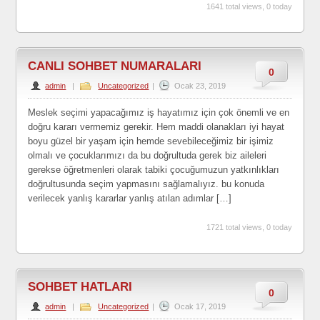
1641 total views, 0 today
CANLI SOHBET NUMARALARI
0
admin
|
Uncategorized
|
Ocak 23, 2019
Meslek seçimi yapacağımız iş hayatımız için çok önemli ve en
doğru kararı vermemiz gerekir. Hem maddi olanakları iyi hayat
boyu güzel bir yaşam için hemde sevebileceğimiz bir işimiz
olmalı ve çocuklarımızı da bu doğrultuda gerek biz aileleri
gerekse öğretmenleri olarak tabiki çocuğumuzun yatkınlıkları
doğrultusunda seçim yapmasını sağlamalıyız. bu konuda
verilecek yanlış kararlar yanlış atılan adımlar […]
1721 total views, 0 today
SOHBET HATLARI
0
admin
|
Uncategorized
|
Ocak 17, 2019