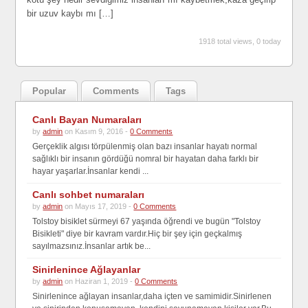
bir uzuv kaybı mı […]
1918 total views, 0 today
Popular
Comments
Tags
Canlı Bayan Numaraları
by
admin
on Kasım 9, 2016 -
0 Comments
Gerçeklik algısı törpülenmiş olan bazı insanlar hayatı normal
sağlıklı bir insanın gördüğü nomral bir hayatan daha farklı bir
hayar yaşarlar.İnsanlar kendi ...
Canlı sohbet numaraları
by
admin
on Mayıs 17, 2019 -
0 Comments
Tolstoy bisiklet sürmeyi 67 yaşında öğrendi ve bugün "Tolstoy
Bisikleti" diye bir kavram vardır.Hiç bir şey için geçkalmış
sayılmazsınız.İnsanlar artık be...
Sinirlenince Ağlayanlar
by
admin
on Haziran 1, 2019 -
0 Comments
Sinirlenince ağlayan insanlar,daha içten ve samimidir.Sinirlenen