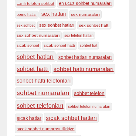
en ucuz sohbet numaraları
canlı telefon sohbet
sex hatları
sex numaraları
porno hatlar
sex sohbet hatları
sex sohbet hattı
sex sohbet
sex sohbet numaraları
sex telefon hatları
sicak sohbet
sicak sohbet hattı
sohbet hat
sohbet hatları
sohbet hatları numaraları
sohbet hattı
sohbet hattı numaraları
sohbet hattı telefonları
sohbet numaraları
sohbet telefon
sohbet telefonları
sohbet telefon numaraları
sıcak sohbet hatları
sıcak hatlar
sıcak sohbet numarası türkiye