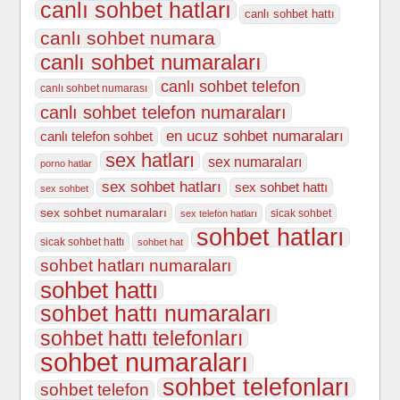
canlı sohbet hatları
canlı sohbet hattı
canlı sohbet numara
canlı sohbet numaraları
canlı sohbet telefon
canlı sohbet numarası
canlı sohbet telefon numaraları
en ucuz sohbet numaraları
canlı telefon sohbet
sex hatları
sex numaraları
porno hatlar
sex sohbet hatları
sex sohbet hattı
sex sohbet
sex sohbet numaraları
sicak sohbet
sex telefon hatları
sohbet hatları
sicak sohbet hattı
sohbet hat
sohbet hatları numaraları
sohbet hattı
sohbet hattı numaraları
sohbet hattı telefonları
sohbet numaraları
sohbet telefonları
sohbet telefon