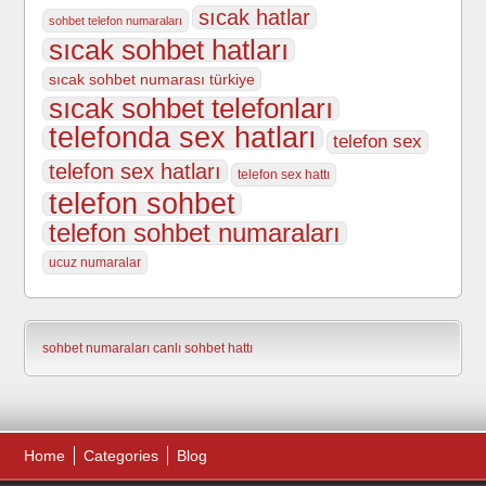
sıcak hatlar
sohbet telefon numaraları
sıcak sohbet hatları
sıcak sohbet numarası türkiye
sıcak sohbet telefonları
telefonda sex hatları
telefon sex
telefon sex hatları
telefon sex hattı
telefon sohbet
telefon sohbet numaraları
ucuz numaralar
sohbet numaraları
canlı sohbet hattı
Home
Categories
Blog