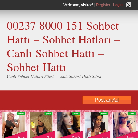
Welcome,
visitor!
[
Register
|
Login
]
00237 8000 151 Sohbet
Hattı – Sohbet Hatları –
Canlı Sohbet Hattı –
Sohbet Hattı
Canlı Sohbet Hatları Sitesi – Canlı Sohbet Hattı Sitesi
Post an Ad