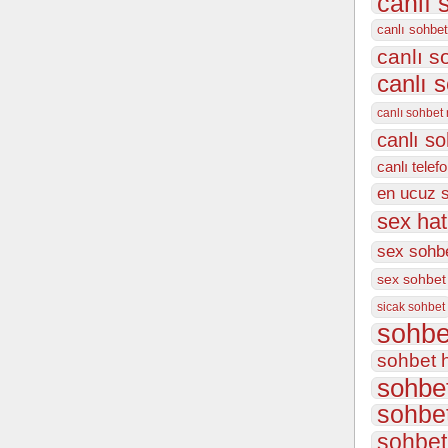
canlı 
canlı sohbet
canlı 
canlı 
canlı sohbet
canlı s
canlı telef
en ucuz 
sex hat
sex sohbe
sex sohbet
sicak sohbet
sohbe
sohbet h
sohbet
sohbet
sohbet 