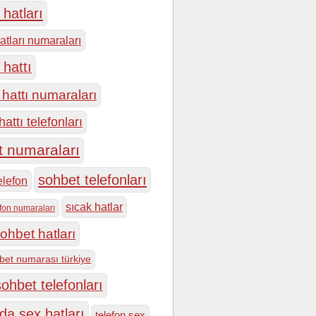
hatları
atları numaraları
 hattı
hattı numaraları
attı telefonları
t numaraları
sohbet telefonları
elefon
sıcak hatlar
efon numaraları
ohbet hatları
bet numarası türkiye
ohbet telefonları
da sex hatları
telefon sex