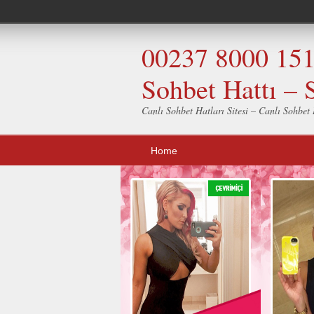
00237 8000 151 
Sohbet Hattı – 
Canlı Sohbet Hatları Sitesi – Canlı Sohbet H
Home