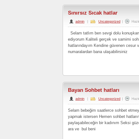
Sınırsız Sıcak hatlar
admin
|
Uncategorized
|
Hazi
Selam tatlım ben sevgi dolu konuşkan bi
ediyorum Kaliteli gerçek ve samimi sohb
hatlarındayım Kendine güvenen cesur ve
numaralardan bana ulaşabilirsiniz
Bayan Sohbet hatları
admin
|
Uncategorized
|
Hazi
Selam bebeğim saatlerce sohbet etmeye
yapmak istersen Hemen sohbet hatlarını
paylaşabileceğin bir kadınım Seksi güze
ara ve bul beni