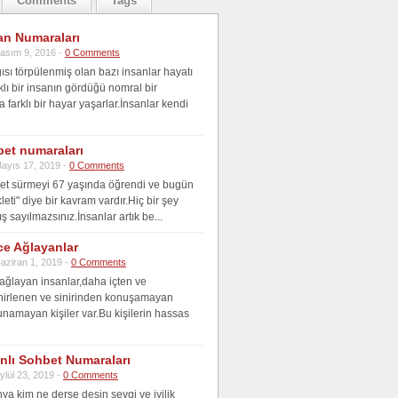
Comments
Tags
an Numaraları
asım 9, 2016 -
0 Comments
ısı törpülenmiş olan bazı insanlar hayatı
klı bir insanın gördüğü nomral bir
farklı bir hayar yaşarlar.İnsanlar kendi
bet numaraları
ayıs 17, 2019 -
0 Comments
klet sürmeyi 67 yaşında öğrendi ve bugün
kleti" diye bir kavram vardır.Hiç bir şey
ş sayılmazsınız.İnsanlar artık be...
ce Ağlayanlar
aziran 1, 2019 -
0 Comments
 ağlayan insanlar,daha içten ve
nirlenen ve sinirinden konuşamayan
unamayan kişiler var.Bu kişilerin hassas
anlı Sohbet Numaraları
ylül 23, 2019 -
0 Comments
ya kim ne derse desin sevgi ve iyilik