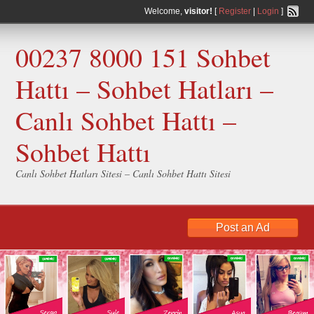
Welcome,
visitor!
[
Register
|
Login
]
00237 8000 151 Sohbet
Hattı – Sohbet Hatları –
Canlı Sohbet Hattı –
Sohbet Hattı
Canlı Sohbet Hatları Sitesi – Canlı Sohbet Hattı Sitesi
Post an Ad