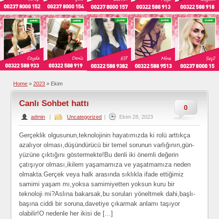
Home
»
2023
»
Ekim
Canlı Sohbet hattı
0
admin
|
Uncategorized
|
Ekim 28, 2023
Gerçeklik olgusunun,teknolojinin hayatımızda ki rolü arttıkça
azalıyor olması,düşündürücü bir temel sorunun varlığının,gün-
yüzüne çıktığını göstermekte!Bu denli iki önemli değerin
çatışıyor olması,ikilem yaşamamıza ve yaşatmamıza neden
olmakta.Gerçek veya halk arasında sıklıkla ifade ettiğimiz
samimi yaşam mı,yoksa samimiyetten yoksun kuru bir
teknoloji mi?Aslına bakarsak,bu soruları yöneltmek dahi,başlı-
başına ciddi bir soruna,davetiye çıkarmak anlamı taşıyor
olabilir!O nedenle her ikisi de […]