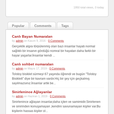
1950 total views, 0 today
Popular
Comments
Tags
Canlı Bayan Numaraları
by
admin
on Kasım 9, 2016 -
0 Comments
Gerçeklik algısı törpülenmiş olan bazı insanlar hayatı normal
sağlıklı bir insanın gördüğü nomral bir hayatan daha farklı bir
hayar yaşarlar.İnsanlar kendi ...
Canlı sohbet numaraları
by
admin
on Mayıs 17, 2019 -
0 Comments
Tolstoy bisiklet sürmeyi 67 yaşında öğrendi ve bugün "Tolstoy
Bisikleti" diye bir kavram vardır.Hiç bir şey için geçkalmış
sayılmazsınız.İnsanlar artık be...
Sinirlenince Ağlayanlar
by
admin
on Haziran 1, 2019 -
0 Comments
Sinirlenince ağlayan insanlar,daha içten ve samimidir.Sinirlenen
ve sinirinden konuşamayan ,kendini savunamayan kişiler var.Bu
kişilerin hassas kişiler ol...