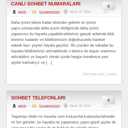
CANLI SOHBET NUMARALARI
0
admin
|
Uncategorized
|
Nisan 23, 2019
Daha iyisini bilene kadar elinizden gelenin en iyisini
yapın,sonrasında daha iyisini bildiğinizde daha iyisini
yaparsınız;bu hayatta yapabileceklerimiz gerçek anlamda bildi
klerimiz kadardır ve bildiklerimizin doğrultusunda hareket
ederek bazı şeyleri hayata geçiririz. Bu yüzden de nekadar bu
hayatta bildiklerimizi arttırabilirsek o derece de başarı oranımızı
arttırabiliriz ve başarılı olmak içinde hergün kendimize yeni
şeyler katmalıyız ve […]
4259 total views, 3 today
SOHBET TELEFONLARI
0
admin
|
Uncategorized
|
Nisan 18, 2019
Yaşamayı bildin mi insanlar seni kıskanırlar,kudururlar,bilmedin
mi hor görürler; bu hayatta ne yaparsanız yapın güzel şeyler de
yapsanız kötü şeyler de muhakkak bir şekilde daima