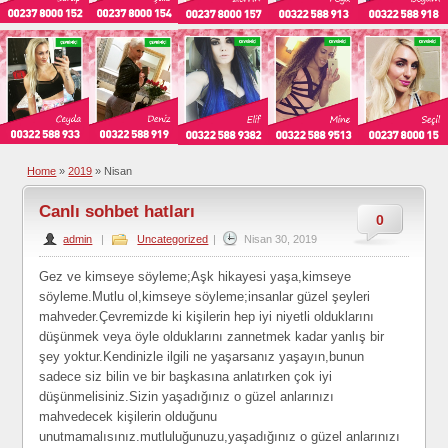
Home
»
2019
»
Nisan
Canlı sohbet hatları
0
admin
|
Uncategorized
|
Nisan 30, 2019
Gez ve kimseye söyleme;Aşk hikayesi yaşa,kimseye
söyleme.Mutlu ol,kimseye söyleme;insanlar güzel şeyleri
mahveder.Çevremizde ki kişilerin hep iyi niyetli olduklarını
düşünmek veya öyle olduklarını zannetmek kadar yanlış bir
şey yoktur.Kendinizle ilgili ne yaşarsanız yaşayın,bunun
sadece siz bilin ve bir başkasına anlatırken çok iyi
düşünmelisiniz.Sizin yaşadığınız o güzel anlarınızı
mahvedecek kişilerin olduğunu
unutmamalısınız.mutluluğunuzu,yaşadığınız o güzel anlarınızı