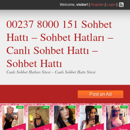
Welcome,
visitor!
[
Register
|
Login
]
00237 8000 151 Sohbet
Hattı – Sohbet Hatları –
Canlı Sohbet Hattı –
Sohbet Hattı
Canlı Sohbet Hatları Sitesi – Canlı Sohbet Hattı Sitesi
Post an Ad