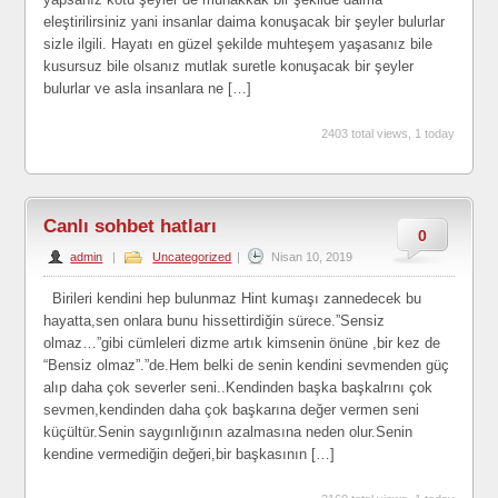
eleştirilirsiniz yani insanlar daima konuşacak bir şeyler bulurlar
sizle ilgili. Hayatı en güzel şekilde muhteşem yaşasanız bile
kusursuz bile olsanız mutlak suretle konuşacak bir şeyler
bulurlar ve asla insanlara ne […]
2403 total views, 1 today
Canlı sohbet hatları
0
admin
|
Uncategorized
|
Nisan 10, 2019
Birileri kendini hep bulunmaz Hint kumaşı zannedecek bu
hayatta,sen onlara bunu hissettirdiğin sürece.”Sensiz
olmaz…”gibi cümleleri dizme artık kimsenin önüne ,bir kez de
“Bensiz olmaz”.”de.Hem belki de senin kendini sevmenden güç
alıp daha çok severler seni..Kendinden başka başkalrını çok
sevmen,kendinden daha çok başkarına değer vermen seni
küçültür.Senin saygınlığının azalmasına neden olur.Senin
kendine vermediğin değeri,bir başkasının […]