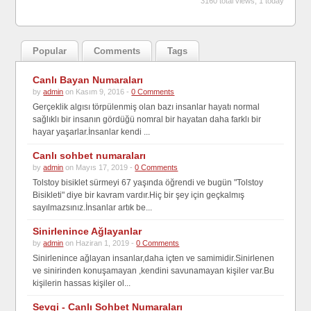
3160 total views, 1 today
Popular
Comments
Tags
Canlı Bayan Numaraları
by
admin
on Kasım 9, 2016 -
0 Comments
Gerçeklik algısı törpülenmiş olan bazı insanlar hayatı normal
sağlıklı bir insanın gördüğü nomral bir hayatan daha farklı bir
hayar yaşarlar.İnsanlar kendi ...
Canlı sohbet numaraları
by
admin
on Mayıs 17, 2019 -
0 Comments
Tolstoy bisiklet sürmeyi 67 yaşında öğrendi ve bugün "Tolstoy
Bisikleti" diye bir kavram vardır.Hiç bir şey için geçkalmış
sayılmazsınız.İnsanlar artık be...
Sinirlenince Ağlayanlar
by
admin
on Haziran 1, 2019 -
0 Comments
Sinirlenince ağlayan insanlar,daha içten ve samimidir.Sinirlenen
ve sinirinden konuşamayan ,kendini savunamayan kişiler var.Bu
kişilerin hassas kişiler ol...
Sevgi - Canlı Sohbet Numaraları