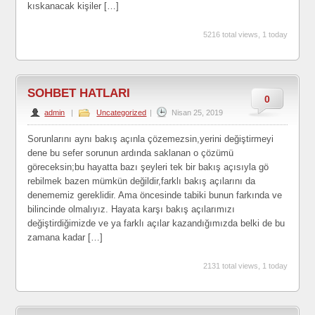
kıskanacak kişiler […]
5216 total views, 1 today
SOHBET HATLARI
0
admin
|
Uncategorized
|
Nisan 25, 2019
Sorunlarını aynı bakış açınla çözemezsin,yerini değiştirmeyi
dene bu sefer sorunun ardında saklanan o çözümü
göreceksin;bu hayatta bazı şeyleri tek bir bakış açısıyla gö
rebilmek bazen mümkün değildir,farklı bakış açılarını da
denememiz gereklidir. Ama öncesinde tabiki bunun farkında ve
bilincinde olmalıyız. Hayata karşı bakış açılarımızı
değiştirdiğimizde ve ya farklı açılar kazandığımızda belki de bu
zamana kadar […]
2131 total views, 1 today