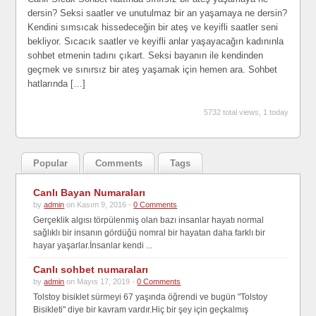
dersin? Seksi saatler ve unutulmaz bir an yaşamaya ne dersin?
Kendini sımsıcak hissedeceğin bir ateş ve keyifli saatler seni
bekliyor. Sıcacık saatler ve keyifli anlar yaşayacağın kadınınla
sohbet etmenin tadını çıkart. Seksi bayanın ile kendinden
geçmek ve sınırsız bir ateş yaşamak için hemen ara. Sohbet
hatlarında […]
5732 total views, 1 today
Popular
Comments
Tags
Canlı Bayan Numaraları
by
admin
on Kasım 9, 2016 -
0 Comments
Gerçeklik algısı törpülenmiş olan bazı insanlar hayatı normal
sağlıklı bir insanın gördüğü nomral bir hayatan daha farklı bir
hayar yaşarlar.İnsanlar kendi ...
Canlı sohbet numaraları
by
admin
on Mayıs 17, 2019 -
0 Comments
Tolstoy bisiklet sürmeyi 67 yaşında öğrendi ve bugün "Tolstoy
Bisikleti" diye bir kavram vardır.Hiç bir şey için geçkalmış