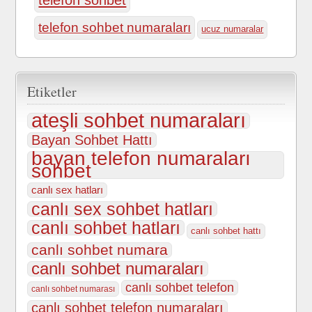
telefon sohbet
telefon sohbet numaraları
ucuz numaralar
Etiketler
ateşli sohbet numaraları
Bayan Sohbet Hattı
bayan telefon numaraları
sohbet
canlı sex hatları
canlı sex sohbet hatları
canlı sohbet hatları
canlı sohbet hattı
canlı sohbet numara
canlı sohbet numaraları
canlı sohbet telefon
canlı sohbet numarası
canlı sohbet telefon numaraları