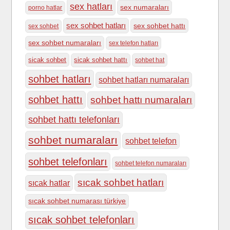
sex hatları
sex numaraları
porno hatlar
sex sohbet hatları
sex sohbet hattı
sex sohbet
sex sohbet numaraları
sex telefon hatları
sicak sohbet
sicak sohbet hattı
sohbet hat
sohbet hatları
sohbet hatları numaraları
sohbet hattı
sohbet hattı numaraları
sohbet hattı telefonları
sohbet numaraları
sohbet telefon
sohbet telefonları
sohbet telefon numaraları
sıcak sohbet hatları
sıcak hatlar
sıcak sohbet numarası türkiye
sıcak sohbet telefonları