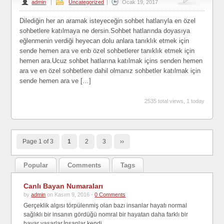
admin
|
Uncategorized
|
Ocak 19, 2017
Dilediğin her an aramak isteyeceğin sohbet hatlarıyla en özel
sohbetlere katılmaya ne dersin.Sohbet hatlarında doyasıya
eğlenmenin verdiği heyecan dolu anlara tanıklık etmek için
sende hemen ara ve enb özel sohbetlerer tanıklık etmek için
hemen ara.Ucuz sohbet hatlarına katılmak içins senden hemen
ara ve en özel sohbetlere dahil olmanız sohbetler katılmak için
sende hemen ara ve […]
2535 total views, 1 today
Page 1 of 3
1
2
3
››
Popular
Comments
Tags
Canlı Bayan Numaraları
by
admin
on Kasım 9, 2016 -
0 Comments
Gerçeklik algısı törpülenmiş olan bazı insanlar hayatı normal
sağlıklı bir insanın gördüğü nomral bir hayatan daha farklı bir
hayar yaşarlar.İnsanlar kendi ...