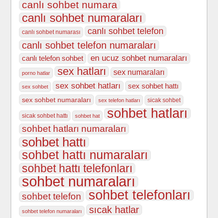
canlı sohbet numara
canlı sohbet numaraları
canlı sohbet telefon
canlı sohbet numarası
canlı sohbet telefon numaraları
en ucuz sohbet numaraları
canlı telefon sohbet
sex hatları
sex numaraları
porno hatlar
sex sohbet hatları
sex sohbet hattı
sex sohbet
sex sohbet numaraları
sicak sohbet
sex telefon hatları
sohbet hatları
sicak sohbet hattı
sohbet hat
sohbet hatları numaraları
sohbet hattı
sohbet hattı numaraları
sohbet hattı telefonları
sohbet numaraları
sohbet telefonları
sohbet telefon
sıcak hatlar
sohbet telefon numaraları