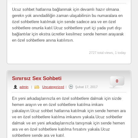
Ucuz sohbet hatlarına bağlanmak için devamlı hazır olmana
gerekn yok anındadiliğin zaman ulaşabilirsin bu numaralara en
özel sohbetlere katılmak için sende sadece ara ve en özel
sohbetlere onunla katıl.Ucuz sohbetlere yurt içi yada yurt dışı
bağlantılar için ekstra ücretler kesilmez sende hemen arayarak
en özel sohbetlere anına katılırsın.
2727 total views, 1 today
Sınırsız Sex Sohbeti
0
admin
|
Uncategorized
|
Şubat 17, 2017
En yeni arkadaşlarınızla en özel sohbetlere dalmak için sizde
hemen arayın ve en özel sohbetlere katılma imkanı
yakalayın.Ucuz sohbet hatlarına katılmak için sende hemen ara
ve en özel sohbetlere katılma imkanını yakala.Ucuz sohbetler
dalmak ve en yeni arkadaşlarınızla tanışmak için sende hemen
ara ve en özel sohbetlere katılma fırsatını yakala.Ucuz
sohbetlere sende ara ve katıl.