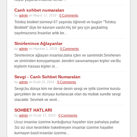
Canlı sohbet numaraları
by
admin
on Mayıs 17, 2019 -
0 Comments
Tolstoy bisiklet sürmeyi 67 yaşında öğrendi ve bugün "Tolstoy
Bisikleti" diye bir kavram vardır.Hiç bir şey için geçkalmış
sayılmazsınız.İnsanlar artık be...
Sinirlenince Ağlayanlar
by
admin
on Haziran 1, 2019 -
0 Comments
Sinirlenince ağlayan insanlar,daha içten ve samimidir.Sinirlenen
ve sinirinden konuşamayan ,kendini savunamayan kişiler var.Bu
kişilerin hassas kişiler ol...
Sevgi - Canlı Sohbet Numaraları
by
admin
on Eylül 23, 2019 -
0 Comments
Sevgi;bu dünya kim ne derse desin sevgi ve iyilik üzerine kurulu
gerçekten de ve dünyayı kurtaracak olan da mutlak suretle sevgi
olacaktır. Sevmek ve sevil...
SOHBET HATLARI
by
admin
on Ocak 17, 2019 -
0 Comments
Ucuz insanlar üzerine kurduğunuz hayaller size pahalıya patlar.
Siz siz olun kesinlikle haketmeyen insanlar üzerine hayaller
kurmayın basit insanlar üzerine...