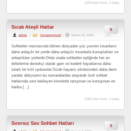
2638 total views, 0 today
Sıcak Ateşli Hatlar
0
admin
|
Uncategorized
|
Kasım 24, 2016
Sohbetler mecrasında bilinen dünyadan yüz çeviren insanların
daha anlaşılır bir yerde daha anlaşılır insanlarla konuştukları ve
anlaştıkları yerlerdir.Onlar orada sohbetler eşliğinde her an
birbirlerine destekçi olarak gam ve kederli hayatlarına daha
tutarlı bir kılıf uydururlar.Sizde hayatın silsilesinden daha derin
yaralar aldıysanın bu numaralardan arayarak özel sohbet
hatlarında seni bekleyen kimslerle tanışman ve konuşman en
harika […]
3060 total views, 3 today
Sınırsız Sex Sohbet Hatları
0