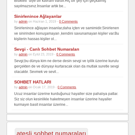
Bisikleti" diye bir kavram vardır.Hiç bir şey için geçkalmış
sayılmazsınız.İnsanlar artık be...
Sinirlenince Ağlayanlar
by
admin
on Haziran 1, 2019 -
0 Comments
Sinirlenince ağlayan insanlar,daha içten ve samimidir.Sinirlenen
ve sinirinden konuşamayan ,kendini savunamayan kişiler var.Bu
kişilerin hassas kişiler ol...
Sevgi - Canlı Sohbet Numaraları
by
admin
on Eylül 23, 2019 -
0 Comments
Sevgi;bu dünya kim ne derse desin sevgi ve iyilik üzerine kurulu
gerçekten de ve dünyayı kurtaracak olan da mutlak suretle sevgi
olacaktır. Sevmek ve sevil...
SOHBET HATLARI
by
admin
on Ocak 17, 2019 -
0 Comments
Ucuz insanlar üzerine kurduğunuz hayaller size pahalıya patlar.
Siz siz olun kesinlikle haketmeyen insanlar üzerine hayaller
kurmayın basit insanlar üzerine...
ateşli sohbet numaraları