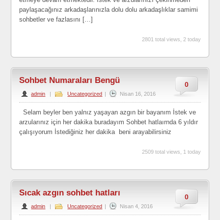
paylaşacağınız arkadaşlarınızla dolu dolu arkadaşlıklar samimi
sohbetler ve fazlasını […]
2801 total views, 2 today
Sohbet Numaraları Bengü
0
admin
|
Uncategorized
|
Nisan 16, 2016
Selam beyler ben yalnız yaşayan azgın bir bayanım İstek ve
arzularınız için her dakika buradayım Sohbet hatlaırnda 6 yıldır
çalışıyorum İstediğiniz her dakika beni arayabilirsiniz
2509 total views, 1 today
Sıcak azgın sohbet hatları
0
admin
|
Uncategorized
|
Nisan 4, 2016