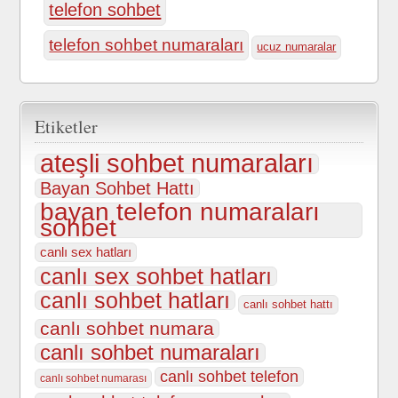
telefon sohbet
telefon sohbet numaraları
ucuz numaralar
Etiketler
ateşli sohbet numaraları
Bayan Sohbet Hattı
bayan telefon numaraları
sohbet
canlı sex hatları
canlı sex sohbet hatları
canlı sohbet hatları
canlı sohbet hattı
canlı sohbet numara
canlı sohbet numaraları
canlı sohbet telefon
canlı sohbet numarası