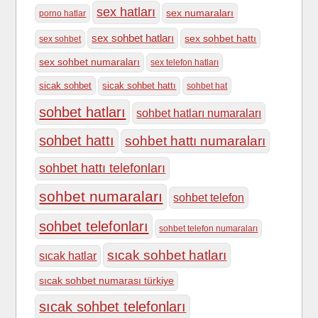
sex hatları
sex numaraları
porno hatlar
sex sohbet hatları
sex sohbet hattı
sex sohbet
sex sohbet numaraları
sex telefon hatları
sicak sohbet
sicak sohbet hattı
sohbet hat
sohbet hatları
sohbet hatları numaraları
sohbet hattı
sohbet hattı numaraları
sohbet hattı telefonları
sohbet numaraları
sohbet telefon
sohbet telefonları
sohbet telefon numaraları
sıcak sohbet hatları
sıcak hatlar
sıcak sohbet numarası türkiye
sıcak sohbet telefonları