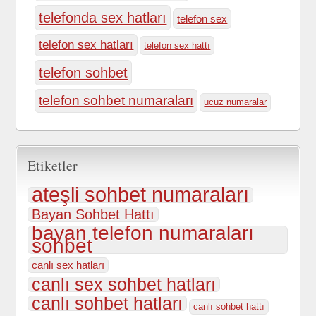
telefonda sex hatları
telefon sex
telefon sex hatları
telefon sex hattı
telefon sohbet
telefon sohbet numaraları
ucuz numaralar
Etiketler
ateşli sohbet numaraları
Bayan Sohbet Hattı
bayan telefon numaraları
sohbet
canlı sex hatları
canlı sex sohbet hatları
canlı sohbet hatları
canlı sohbet hattı