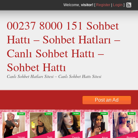
Welcome,
visitor!
[
Register
|
Login
]
00237 8000 151 Sohbet
Hattı – Sohbet Hatları –
Canlı Sohbet Hattı –
Sohbet Hattı
Canlı Sohbet Hatları Sitesi – Canlı Sohbet Hattı Sitesi
Post an Ad