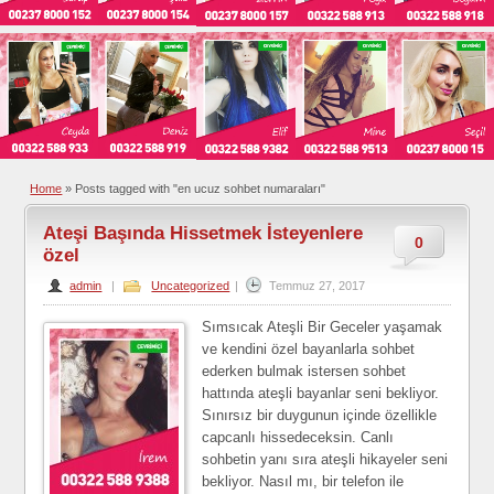
Home
»
Posts tagged with "en ucuz sohbet numaraları"
Ateşi Başında Hissetmek İsteyenlere
0
özel
admin
|
Uncategorized
|
Temmuz 27, 2017
Sımsıcak Ateşli Bir Geceler yaşamak
ve kendini özel bayanlarla sohbet
ederken bulmak istersen sohbet
hattında ateşli bayanlar seni bekliyor.
Sınırsız bir duygunun içinde özellikle
capcanlı hissedeceksin. Canlı
sohbetin yanı sıra ateşli hikayeler seni
bekliyor. Nasıl mı, bir telefon ile