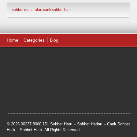
sohbet numaraları
canlı sohbet hattı
Home
Categories
Blog
© 2026 00237 8000 151 Sohbet Hattı – Sohbet Hatları – Canlı Sohbet
Hattı – Sohbet Hattı. All Rights Reserved.