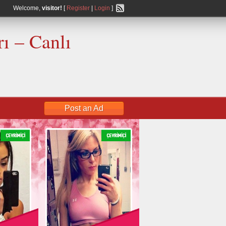
Welcome,
visitor!
[
Register
|
Login
]
ı – Canlı
Post an Ad