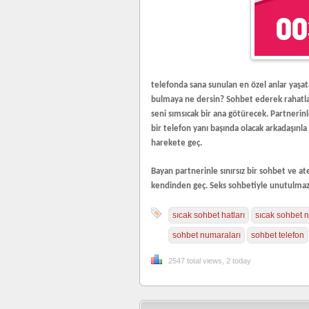
telefonda sana sunulan en özel anlar yaşata
bulmaya ne dersin? Sohbet ederek rahatla
seni sımsıcak bir ana götürecek. Partneri
bir telefon yanı başında olacak arkadaşınla sı
harekete geç.
Bayan partnerinle sınırsız bir sohbet ve ate
kendinden geç. Seks sohbetiyle unutulmaz a
sıcak sohbet hatları
sıcak sohbet n
sohbet numaraları
sohbet telefon
2547 total views, 2 today