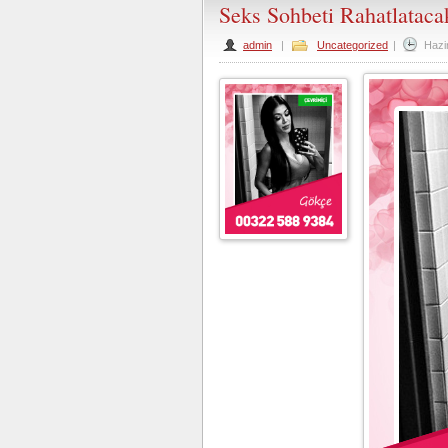
Seks Sohbeti Rahatlataca
admin
|
Uncategorized
|
Hazi