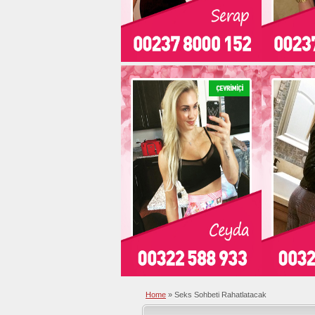
Home
»
Seks Sohbeti Rahatlatacak