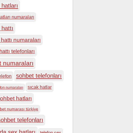
hatları
atları numaraları
 hattı
hattı numaraları
attı telefonları
t numaraları
sohbet telefonları
elefon
sıcak hatlar
efon numaraları
ohbet hatları
bet numarası türkiye
ohbet telefonları
da sex hatları
telefon sex