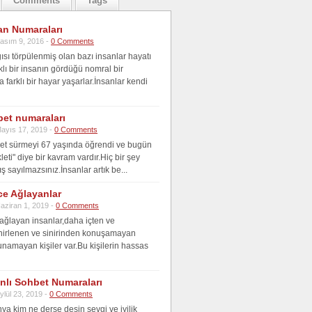
Comments
Tags
an Numaraları
asım 9, 2016 -
0 Comments
ısı törpülenmiş olan bazı insanlar hayatı
klı bir insanın gördüğü nomral bir
farklı bir hayar yaşarlar.İnsanlar kendi
bet numaraları
ayıs 17, 2019 -
0 Comments
klet sürmeyi 67 yaşında öğrendi ve bugün
kleti" diye bir kavram vardır.Hiç bir şey
ş sayılmazsınız.İnsanlar artık be...
ce Ağlayanlar
aziran 1, 2019 -
0 Comments
 ağlayan insanlar,daha içten ve
nirlenen ve sinirinden konuşamayan
unamayan kişiler var.Bu kişilerin hassas
anlı Sohbet Numaraları
ylül 23, 2019 -
0 Comments
ya kim ne derse desin sevgi ve iyilik