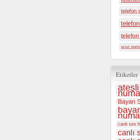
telefon 
telefo
telefo
ucuz numa
Etiketler
ateşl
numar
Bayan S
bayan
numar
canlı sex h
canlı 