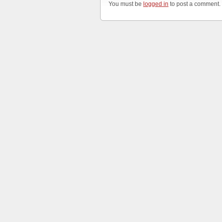
You must be
logged in
to post a comment.