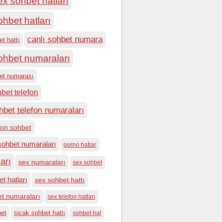
ex sohbet hatları
ohbet hatları
canlı sohbet numara
et hattı
sohbet numaraları
bet numarası
hbet telefon
hbet telefon numaraları
efon sohbet
sohbet numaraları
porno hatlar
arı
sex numaraları
sex sohbet
t hatları
sex sohbet hattı
t numaraları
sex telefon hatları
bet
sicak sohbet hattı
sohbet hat