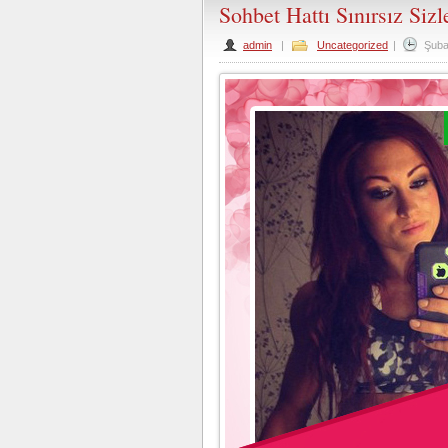
Sohbet Hattı Sınırsız Sizl
admin
|
Uncategorized
|
Şuba