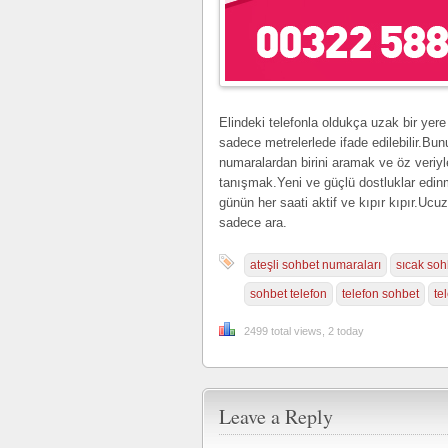
Elindeki telefonla oldukça uzak bir yer
sadece metrelerlede ifade edilebilir.Bun
numaralardan birini aramak ve öz veriy
tanışmak.Yeni ve güçlü dostluklar edinm
günün her saati aktif ve kıpır kıpır.U
sadece ara.
ateşli sohbet numaraları
sıcak soh
sohbet telefon
telefon sohbet
te
2499 total views, 2 today
Leave a Reply