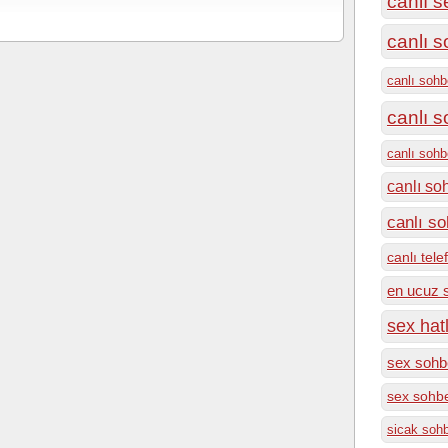
canlı s
canlı s
canlı sohb
canlı 
canlı soh
canlı so
canlı so
canlı tel
en ucuz 
sex hatl
sex sohbe
sex sohbe
sicak soh