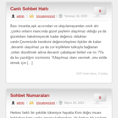
Canlı Sohbet Hattı
0
admin
|
Uncategorized
|
Temmuz 26, 2023
Bazı insanlar,aşk acısından ve ulaşılamayandan zevk alır
;çünkü onların inancında güzel şeylerin ulaşılmaz olduğu ya da
güzelolanı haketmeyecek kadar değersiz oldukları
vardır.Çevrenizde kendisini değersizleştiren ilşkiler de kalan
,devamlı ulaşılmaz ya da zor kişiliklere tutkuyla bağlanan
,onları düzeltmek adına devamlı çabalayan birileri var mı ?Ya
da bu yazdığım sizmisiniz ?Ulaşılmaz olanı sevmek ,onu eslde
etmek için […]
1647 total views, 0 today
Sohbet Numaraları
0
admin
|
Uncategorized
|
Mayıs 28, 2023
Herkes farklı bir şekilde tükeniyor hayatta.Kimi doğru insanı
beklerken,kimi yanlış insana katlanırken..Ve herkes bir şeylerin