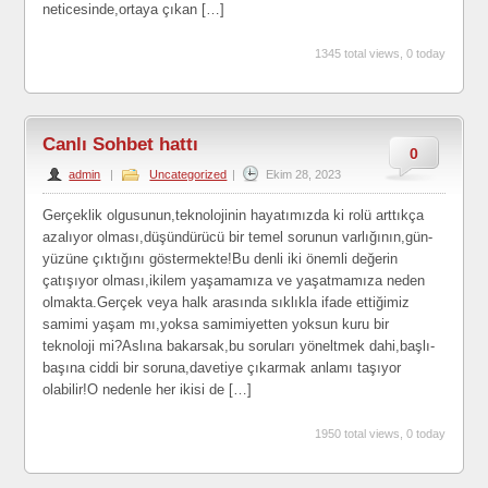
neticesinde,ortaya çıkan […]
1345 total views, 0 today
Canlı Sohbet hattı
0
admin
|
Uncategorized
|
Ekim 28, 2023
Gerçeklik olgusunun,teknolojinin hayatımızda ki rolü arttıkça
azalıyor olması,düşündürücü bir temel sorunun varlığının,gün-
yüzüne çıktığını göstermekte!Bu denli iki önemli değerin
çatışıyor olması,ikilem yaşamamıza ve yaşatmamıza neden
olmakta.Gerçek veya halk arasında sıklıkla ifade ettiğimiz
samimi yaşam mı,yoksa samimiyetten yoksun kuru bir
teknoloji mi?Aslına bakarsak,bu soruları yöneltmek dahi,başlı-
başına ciddi bir soruna,davetiye çıkarmak anlamı taşıyor
olabilir!O nedenle her ikisi de […]
1950 total views, 0 today