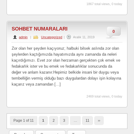
1867 total views, 0 today
SOHBET NUMARALARI
0
admin
|
Uncategorized
|
Aralık 11, 2019
Zor olan her şeyden kaçıyoruz; halbuki bilsek aslında zor olan
şeylerden kaçtığımızda hayatımızda aynı zamanda da neleri
kaçırdığımızı. Evet zor olan herzaman gerçekten çok emek ve
fedakarlık ister ve bu emek ve fedakarlıklar sonucunda da
değer ve anlam kazanır.Hepimiz belkide insani bir duygu veya
tembelliğin vermiş olduğu bazı duygulardan dolayı işin kolayına
kaçarız veya zamandan […]
2469 total views, 0 today
Page 1 of 11
1
2
3
…
11
››