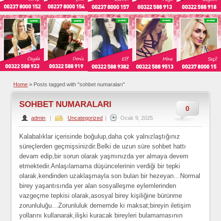
Home
»
Posts tagged with "sohbet numaraları"
SOHBET NUMARALARI
0
admin
|
Uncategorized
|
Ocak 9, 2025
Kalabalıklar içerisinde boğulup,daha çok yalnızlaştığınız
süreçlerden geçmişsinizdir.Belki de uzun süre sohbet hattı
devam edip,bir sorun olarak yaşmınızda yer almaya devem
etmektedir.Anlaşılamama düşüncelerinin verdiği bir tepki
olarak,kendinden uzaklaşmayla son bulan bir hezeyan…Normal
birey yaşantısında yer alan sosyalleşme eylemlerinden
vazgeçme tepkisi olarak,asosyal birey kişiliğine bürünme
zorunluluğu…Zorunluluk dememde ki maksat;bireyin iletişim
yollarını kullanarak,ilişki kuracak bireyleri bulamamasının