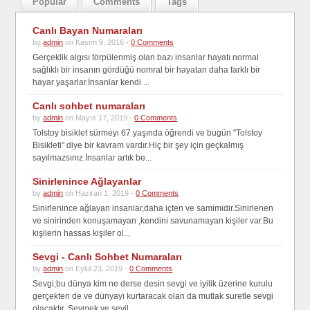
Popular
Comments
Tags
Canlı Bayan Numaraları
by
admin
on Kasım 9, 2016 -
0 Comments
Gerçeklik algısı törpülenmiş olan bazı insanlar hayatı normal
sağlıklı bir insanın gördüğü nomral bir hayatan daha farklı bir
hayar yaşarlar.İnsanlar kendi ...
Canlı sohbet numaraları
by
admin
on Mayıs 17, 2019 -
0 Comments
Tolstoy bisiklet sürmeyi 67 yaşında öğrendi ve bugün "Tolstoy
Bisikleti" diye bir kavram vardır.Hiç bir şey için geçkalmış
sayılmazsınız.İnsanlar artık be...
Sinirlenince Ağlayanlar
by
admin
on Haziran 1, 2019 -
0 Comments
Sinirlenince ağlayan insanlar,daha içten ve samimidir.Sinirlenen
ve sinirinden konuşamayan ,kendini savunamayan kişiler var.Bu
kişilerin hassas kişiler ol...
Sevgi - Canlı Sohbet Numaraları
by
admin
on Eylül 23, 2019 -
0 Comments
Sevgi;bu dünya kim ne derse desin sevgi ve iyilik üzerine kurulu
gerçekten de ve dünyayı kurtaracak olan da mutlak suretle sevgi
olacaktır. Sevmek ve sevil...