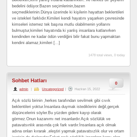
bedelini ödüyor.Bazen seçimlerinin,bazen
seçmediklerinin.Dünya üzerinde ki kişilerin hayattan beklentileri
ve istekleri farklıdır.Kimileri kendi hayatını yaşarken çevresinde
kimseleri istemez tek başına mutlu olabilmenin yollarını
bulmuştur,kimileri hayatında ki yanlış insanlara katlanırken
kendinden ne kadar ödün verdiğini bilir fakat bunu yapmaktan
kendini alamaz,kimileri […]
1478 total views, 0 today
Sohbet Hatları
0
admin
|
Uncategorized
|
Haziran 15, 2022
Açık sözlü birinin ,herkes tarafından sevilmek gibi cıvık
beklentileri yoktur.İnsanlara duymak istediklerini değil,gerçek
düşüncelerini söyler.Bu yüzden gideni kayıp olarak
görmez.Onun kazanımı net insanlardır.Açık sözlülük ve
patavatsınlık arasında çok fark vardır.İnsanlara açık olmak
adına onları kırarak ,eleştiri yapmak patavatsızlık olur ve ortam