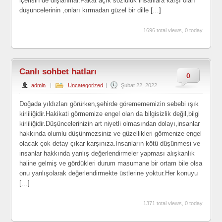
içerisin de dışlanırlar.Fakat açık sözlülük insanlara karşı olan
düşüncelerinin ,onları kırmadan güzel bir dille […]
1696 total views, 0 today
Canlı sohbet hatları
0
admin
|
Uncategorized
|
Şubat 22, 2022
Doğada yıldızları görürken,şehirde göremememizin sebebi ışık
kirliliğidir.Hakikati görmemize engel olan da bilgisizlik değil,bilgi
kirliliğidir.Düşüncelerinizin art niyetli olmasından dolayı,insanlar
hakkında olumlu düşünmezsiniz ve güzellikleri görmenize engel
olacak çok detay çıkar karşınıza.İnsanların kötü düşünmesi ve
insanlar hakkında yanlış değerlendirmeler yapması alışkanlık
haline gelmiş ve gördükleri durum masumane bir ortam bile olsa
onu yanlışolarak değerlendirmekte üstlerine yoktur.Her konuyu
[…]
1371 total views, 0 today