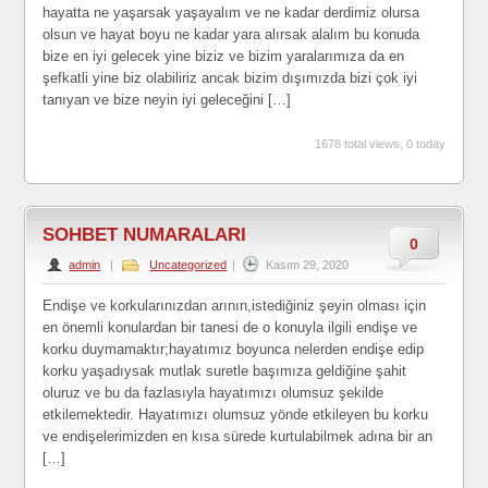
hayatta ne yaşarsak yaşayalım ve ne kadar derdimiz olursa
olsun ve hayat boyu ne kadar yara alırsak alalım bu konuda
bize en iyi gelecek yine biziz ve bizim yaralarımıza da en
şefkatli yine biz olabiliriz ancak bizim dışımızda bizi çok iyi
tanıyan ve bize neyin iyi geleceğini […]
1678 total views, 0 today
SOHBET NUMARALARI
0
admin
|
Uncategorized
|
Kasım 29, 2020
Endişe ve korkularınızdan arının,istediğiniz şeyin olması için
en önemli konulardan bir tanesi de o konuyla ilgili endişe ve
korku duymamaktır;hayatımız boyunca nelerden endişe edip
korku yaşadıysak mutlak suretle başımıza geldiğine şahit
oluruz ve bu da fazlasıyla hayatımızı olumsuz şekilde
etkilemektedir. Hayatımızı olumsuz yönde etkileyen bu korku
ve endişelerimizden en kısa sürede kurtulabilmek adına bir an
[…]