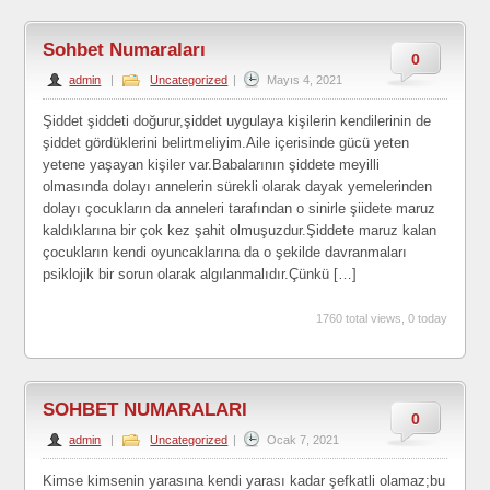
Sohbet Numaraları
0
admin
|
Uncategorized
|
Mayıs 4, 2021
Şiddet şiddeti doğurur,şiddet uygulaya kişilerin kendilerinin de
şiddet gördüklerini belirtmeliyim.Aile içerisinde gücü yeten
yetene yaşayan kişiler var.Babalarının şiddete meyilli
olmasında dolayı annelerin sürekli olarak dayak yemelerinden
dolayı çocukların da anneleri tarafından o sinirle şiidete maruz
kaldıklarına bir çok kez şahit olmuşuzdur.Şiddete maruz kalan
çocukların kendi oyuncaklarına da o şekilde davranmaları
psiklojik bir sorun olarak algılanmalıdır.Çünkü […]
1760 total views, 0 today
SOHBET NUMARALARI
0
admin
|
Uncategorized
|
Ocak 7, 2021
Kimse kimsenin yarasına kendi yarası kadar şefkatli olamaz;bu