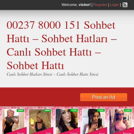
Welcome,
visitor!
[
Register
|
Login
]
00237 8000 151 Sohbet
Hattı – Sohbet Hatları –
Canlı Sohbet Hattı –
Sohbet Hattı
Canlı Sohbet Hatları Sitesi – Canlı Sohbet Hattı Sitesi
Post an Ad