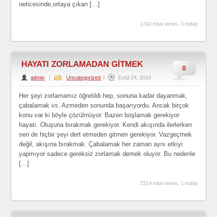
neticesinde,ortaya çıkan […]
1342 total views, 3 today
HAYATI ZORLAMADAN GİTMEK
0
admin
|
Uncategorized
|
Eylül 24, 2018
Her şeyi zorlamamız öğretildi hep, sonuna kadar dayanmak,
çabalamak vs. Azmeden sonunda başarıyordu. Ancak birçok
konu var ki böyle çözülmüyor. Bazen boşlamak gerekiyor
hayatı. Oluşuna bırakmak gerekiyor. Kendi akışında ilerlerken
sen de hiçbir şeyi dert etmeden gitmen gerekiyor. Vazgeçmek
değil, akışına bırakmak. Çabalamak her zaman aynı etkiyi
yapmıyor sadece gereksiz zorlamak demek oluyor. Bu nedenle
[…]
2314 total views, 1 today