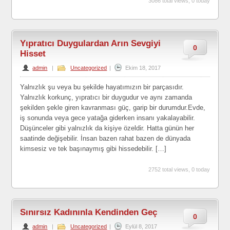
3086 total views, 0 today
Yıpratıcı Duygulardan Arın Sevgiyi
0
Hisset
admin
|
Uncategorized
|
Ekim 18, 2017
Yalnızlık şu veya bu şekilde hayatımızın bir parçasıdır.
Yalnızlık korkunç, yıpratıcı bir duygudur ve aynı zamanda
şekilden şekle giren kavranması güç, garip bir durumdur.Evde,
iş sonunda veya gece yatağa giderken insanı yakalayabilir.
Düşünceler gibi yalnızlık da kişiye özeldir. Hatta günün her
saatinde değişebilir. İnsan bazen rahat bazen de dünyada
kimsesiz ve tek başınaymış gibi hissedebilir. […]
2752 total views, 0 today
Sınırsız Kadınınla Kendinden Geç
0
admin
|
Uncategorized
|
Eylül 8, 2017