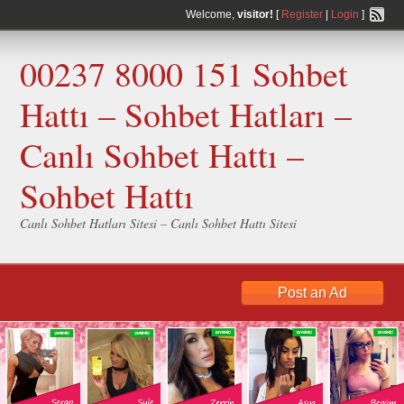
Welcome,
visitor!
[
Register
|
Login
]
00237 8000 151 Sohbet
Hattı – Sohbet Hatları –
Canlı Sohbet Hattı –
Sohbet Hattı
Canlı Sohbet Hatları Sitesi – Canlı Sohbet Hattı Sitesi
Post an Ad