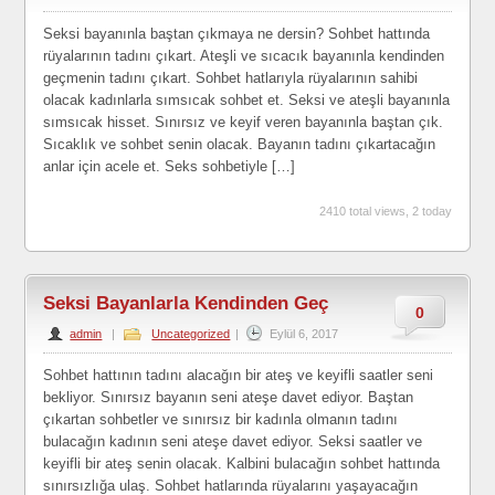
Seksi bayanınla baştan çıkmaya ne dersin? Sohbet hattında
rüyalarının tadını çıkart. Ateşli ve sıcacık bayanınla kendinden
geçmenin tadını çıkart. Sohbet hatlarıyla rüyalarının sahibi
olacak kadınlarla sımsıcak sohbet et. Seksi ve ateşli bayanınla
sımsıcak hisset. Sınırsız ve keyif veren bayanınla baştan çık.
Sıcaklık ve sohbet senin olacak. Bayanın tadını çıkartacağın
anlar için acele et. Seks sohbetiyle […]
2410 total views, 2 today
Seksi Bayanlarla Kendinden Geç
0
admin
|
Uncategorized
|
Eylül 6, 2017
Sohbet hattının tadını alacağın bir ateş ve keyifli saatler seni
bekliyor. Sınırsız bayanın seni ateşe davet ediyor. Baştan
çıkartan sohbetler ve sınırsız bir kadınla olmanın tadını
bulacağın kadının seni ateşe davet ediyor. Seksi saatler ve
keyifli bir ateş senin olacak. Kalbini bulacağın sohbet hattında
sınırsızlığa ulaş. Sohbet hatlarında rüyalarını yaşayacağın