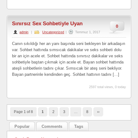
Sınırsız Sex Sohbetiyle Uyan
0
admin
|
Uncategorized
|
Temmuz 1, 2017
Canın sıkıldığı her an yanı başında seni bekleyen bir arkadaşın
var. Sohbet hattında sımsıcak dakikalar ve seks sohbeti dolu
bir an için acele et. Sohbet hattında sınırsız dakikalar ve seks
sohbetiyle baştan çıkmak için acele et. Bayan sohbet hattında
ateşli sohbetlerin tadını çıkar. Sımsıcak bir ateş seni bekliyor.
Bayan partnerinle kendinden geç. Sohbet hattının tadını […]
2597 total views, 0 today
Page 1 of 8
1
2
3
…
8
››
Popular
Comments
Tags