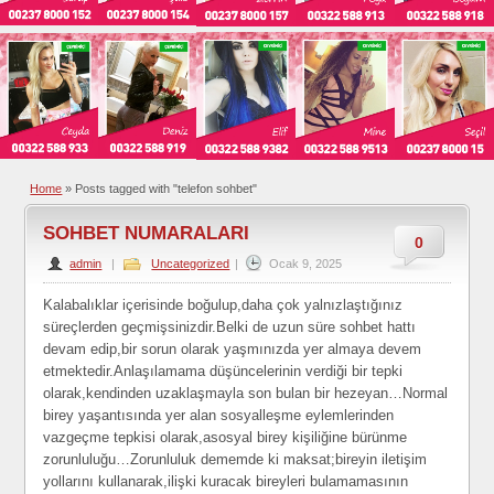
Home
»
Posts tagged with "telefon sohbet"
SOHBET NUMARALARI
0
admin
|
Uncategorized
|
Ocak 9, 2025
Kalabalıklar içerisinde boğulup,daha çok yalnızlaştığınız
süreçlerden geçmişsinizdir.Belki de uzun süre sohbet hattı
devam edip,bir sorun olarak yaşmınızda yer almaya devem
etmektedir.Anlaşılamama düşüncelerinin verdiği bir tepki
olarak,kendinden uzaklaşmayla son bulan bir hezeyan…Normal
birey yaşantısında yer alan sosyalleşme eylemlerinden
vazgeçme tepkisi olarak,asosyal birey kişiliğine bürünme
zorunluluğu…Zorunluluk dememde ki maksat;bireyin iletişim
yollarını kullanarak,ilişki kuracak bireyleri bulamamasının