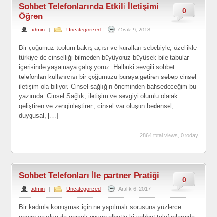
Sohbet Telefonlarında Etkili İletişimi
0
Öğren
admin
|
Uncategorized
|
Ocak 9, 2018
Bir çoğumuz toplum bakış açısı ve kuralları sebebiyle, özellikle
türkiye de cinselliği bilmeden büyüyoruz büyüsek bile tabular
içerisinde yaşamaya çalışıyoruz. Halbuki sevgili sohbet
telefonları kullanıcısı bir çoğumuzu buraya getiren sebep cinsel
iletişim ola biliyor. Cinsel sağlığın öneminden bahsedeceğim bu
yazımda. Cinsel Sağlık, iletişim ve sevgiyi olumlu olarak
geliştiren ve zenginleştiren, cinsel var oluşun bedensel,
duygusal, […]
2864 total views, 0 today
Sohbet Telefonları İle partner Pratiği
0
admin
|
Uncategorized
|
Aralık 6, 2017
Bir kadınla konuşmak için ne yapılmalı sorusuna yüzlerce
cevap yazılsa da gerçek cevap elbette ki sohbet telefonlarında