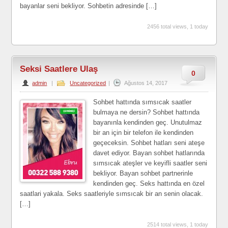
bayanlar seni bekliyor. Sohbetin adresinde […]
2456 total views, 1 today
Seksi Saatlere Ulaş
0
admin
|
Uncategorized
|
Ağustos 14, 2017
Sohbet hattında sımsıcak saatler
bulmaya ne dersin? Sohbet hattında
bayanınla kendinden geç. Unutulmaz
bir an için bir telefon ile kendinden
geçeceksin. Sohbet hatları seni ateşe
davet ediyor. Bayan sohbet hatlarında
sımsıcak ateşler ve keyifli saatler seni
bekliyor. Bayan sohbet partnerinle
kendinden geç. Seks hattında en özel
saatlari yakala. Seks saatleriyle sımsıcak bir an senin olacak.
[…]
2514 total views, 1 today