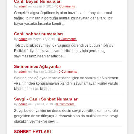
Canlı Bayan Numaraları
by
admin
on Kasım 9, 2016 -
0 Comments
Gerçeklik algısı törpülenmiş olan bazı insanlar hayatı normal
sağlıklı bir insanın gördüğü nomral bir hayatan daha farklı bir
hayar yaşarlar.İnsanlar kendi ...
Canlı sohbet numaraları
by
admin
on Mayıs 17, 2019 -
0 Comments
Tolstoy bisiklet sürmeyi 67 yaşında öğrendi ve bugün "Tolstoy
Bisikleti" diye bir kavram vardır.Hiç bir şey için geçkalmış
sayılmazsınız.İnsanlar artık be...
Sinirlenince Ağlayanlar
by
admin
on Haziran 1, 2019 -
0 Comments
Sinirlenince ağlayan insanlar,daha içten ve samimidir.Sinirlenen
ve sinirinden konuşamayan ,kendini savunamayan kişiler var.Bu
kişilerin hassas kişiler ol...
Sevgi - Canlı Sohbet Numaraları
by
admin
on Eylül 23, 2019 -
0 Comments
Sevgi;bu dünya kim ne derse desin sevgi ve iyilik üzerine kurulu
gerçekten de ve dünyayı kurtaracak olan da mutlak suretle sevgi
olacaktır. Sevmek ve sevil...
SOHBET HATLARI