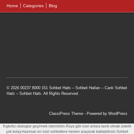
Home
Categories
Blog
© 2026 00237 8000 151 Sohbet Hattı – Sohbet Hatları – Canlı Sohbet
Hattı – Sohbet Hattı. All Rights Reserved.
ClassiPress Theme
- Powered by
WordPress
Kışkırtıcı dialoglar geçirmek istermiisin.Rüya gibi özel anlara tanık olmak üstelik
çok kolay.Hazırsan en özel sohbetlere hemen arayarak katılabilirsin.Sohbet