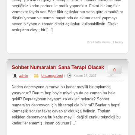
seçtiğiniz kadın partner ile pratik yapmaktır. Fakat bir kaç fikir
vermekte fayda var. Eğer fikir açılışlarının sana göre olmadığını
düşünüyorsan ve normal hayatında da aklına eseni yapmayı
seven biriysen o zaman direkt açılışları kullanabilirsin. Direkt
açılışların olayı; bir […]
2774 total views, 1 today
Sohbet Numaraları Sana Terapi Olacak
0
admin
|
Uncategorized
|
Kasım 16, 2017
Neden depresyona girmeye bu kadar meyilli bir toplumda
yaşıyoruz? Durum hep böyle miydi ya da ne zaman bu hale
geldi? Depresyonun hayatımıza etkileri nelerdir? Sohbet
numaraları depresyon için bir terapi ola bilir mi? Bunların hepsi
karmaşık sorular fakat cevaplar oldukça belirgin. Toplum
eskiden depresyona bu kadar meyilli değildi çünkü teknoloji bu
kadar ilerlememiş, insan oğlunun […]