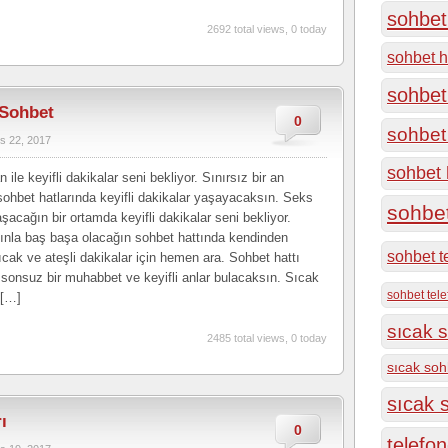
sohbet 
2692 total views, 0 today
sohbet h
sohbet
 Sohbet
0
sohbet 
s 22, 2017
sohbet h
 ile keyifli dakikalar seni bekliyor. Sınırsız bir an
ohbet hatlarında keyifli dakikalar yaşayacaksın. Seks
sohbe
şacağın bir ortamda keyifli dakikalar seni bekliyor.
ınla baş başa olacağın sohbet hattında kendinden
sohbet t
cak ve ateşli dakikalar için hemen ara. Sohbet hattı
sonsuz bir muhabbet ve keyifli anlar bulacaksın. Sıcak
sohbet tel
 […]
sıcak s
2485 total views, 0 today
sıcak soh
sıcak s
ı
0
telefon