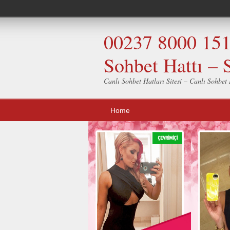
00237 8000 151 
Sohbet Hattı – 
Canlı Sohbet Hatları Sitesi – Canlı Sohbet H
Home