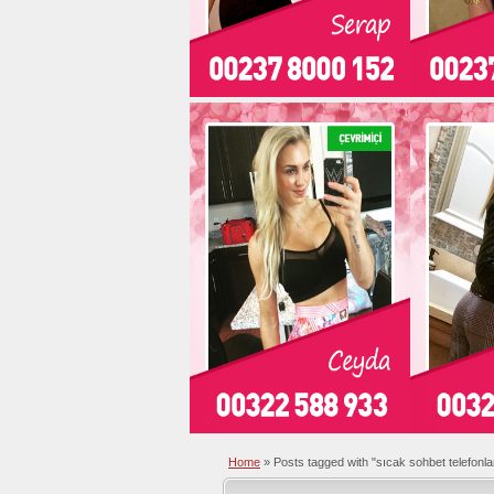
Home
»
Posts tagged with "sıcak sohbet telefonla