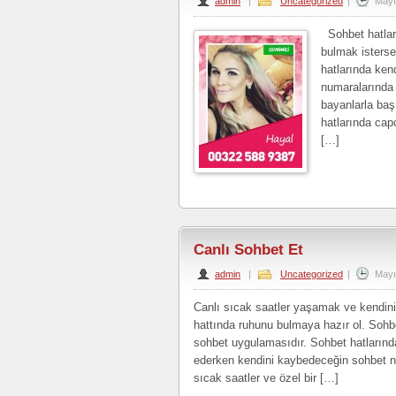
admin
|
Uncategorized
|
Mayı
Sohbet hatları
bulmak isterse
hatlarında ken
numaralarında 
bayanlarla baş
hatlarında capc
[…]
Canlı Sohbet Et
admin
|
Uncategorized
|
Mayı
Canlı sıcak saatler yaşamak ve kendini 
hattında ruhunu bulmaya hazır ol. Sohbe
sohbet uygulamasıdır. Sohbet hatlarında
ederken kendini kaybedeceğin sohbet nu
sıcak saatler ve özel bir […]