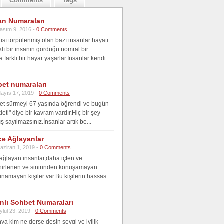
Comments
Tags
an Numaraları
asım 9, 2016 -
0 Comments
ısı törpülenmiş olan bazı insanlar hayatı
klı bir insanın gördüğü nomral bir
farklı bir hayar yaşarlar.İnsanlar kendi
bet numaraları
ayıs 17, 2019 -
0 Comments
klet sürmeyi 67 yaşında öğrendi ve bugün
kleti" diye bir kavram vardır.Hiç bir şey
ş sayılmazsınız.İnsanlar artık be...
ce Ağlayanlar
aziran 1, 2019 -
0 Comments
 ağlayan insanlar,daha içten ve
nirlenen ve sinirinden konuşamayan
unamayan kişiler var.Bu kişilerin hassas
anlı Sohbet Numaraları
ylül 23, 2019 -
0 Comments
ya kim ne derse desin sevgi ve iyilik