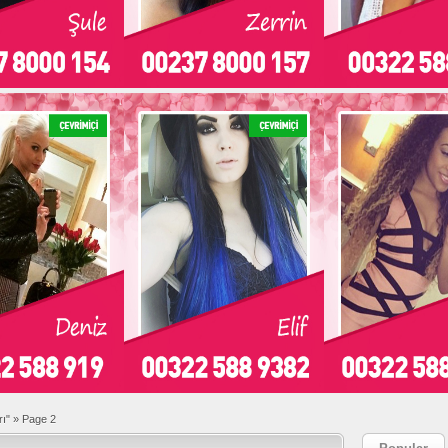
rı"
»
Page 2