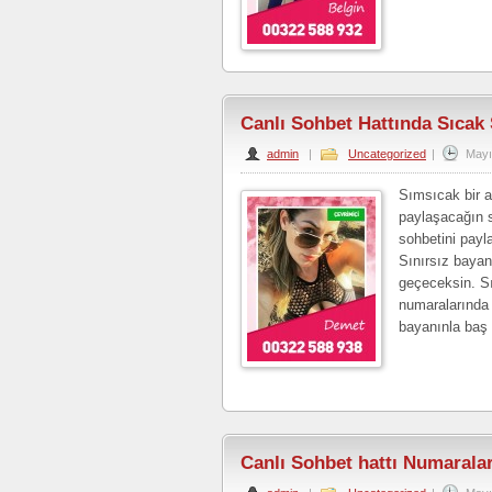
Canlı Sohbet Hattında Sıcak
admin
|
Uncategorized
|
Mayı
Sımsıcak bir an
paylaşacağın s
sohbetini payla
Sınırsız bayan
geçeceksin. Sı
numaralarında 
bayanınla baş
Canlı Sohbet hattı Numaralar