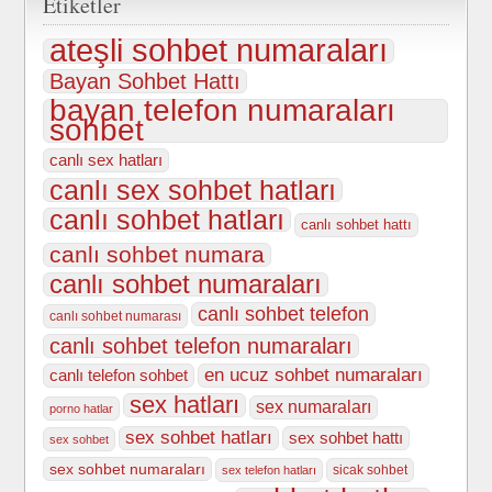
Etiketler
ateşli sohbet numaraları
Bayan Sohbet Hattı
bayan telefon numaraları
sohbet
canlı sex hatları
canlı sex sohbet hatları
canlı sohbet hatları
canlı sohbet hattı
canlı sohbet numara
canlı sohbet numaraları
canlı sohbet telefon
canlı sohbet numarası
canlı sohbet telefon numaraları
en ucuz sohbet numaraları
canlı telefon sohbet
sex hatları
sex numaraları
porno hatlar
sex sohbet hatları
sex sohbet hattı
sex sohbet
sex sohbet numaraları
sicak sohbet
sex telefon hatları