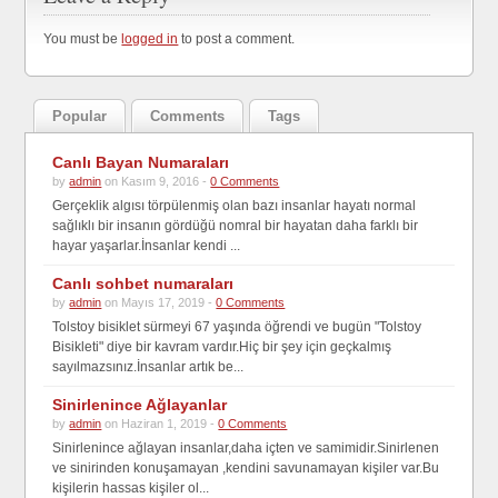
You must be
logged in
to post a comment.
Popular
Comments
Tags
Canlı Bayan Numaraları
by
admin
on Kasım 9, 2016 -
0 Comments
Gerçeklik algısı törpülenmiş olan bazı insanlar hayatı normal
sağlıklı bir insanın gördüğü nomral bir hayatan daha farklı bir
hayar yaşarlar.İnsanlar kendi ...
Canlı sohbet numaraları
by
admin
on Mayıs 17, 2019 -
0 Comments
Tolstoy bisiklet sürmeyi 67 yaşında öğrendi ve bugün "Tolstoy
Bisikleti" diye bir kavram vardır.Hiç bir şey için geçkalmış
sayılmazsınız.İnsanlar artık be...
Sinirlenince Ağlayanlar
by
admin
on Haziran 1, 2019 -
0 Comments
Sinirlenince ağlayan insanlar,daha içten ve samimidir.Sinirlenen
ve sinirinden konuşamayan ,kendini savunamayan kişiler var.Bu
kişilerin hassas kişiler ol...