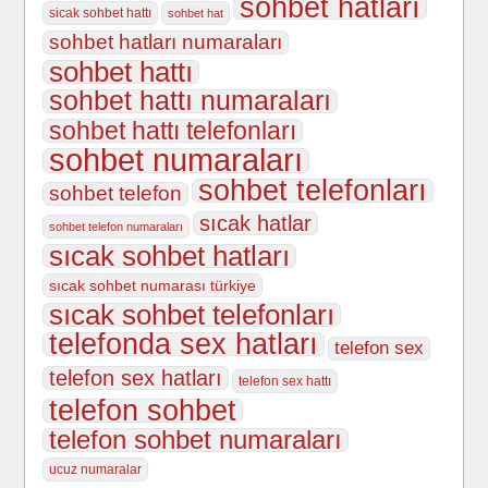
sohbet hatları
sicak sohbet hattı
sohbet hat
sohbet hatları numaraları
sohbet hattı
sohbet hattı numaraları
sohbet hattı telefonları
sohbet numaraları
sohbet telefonları
sohbet telefon
sıcak hatlar
sohbet telefon numaraları
sıcak sohbet hatları
sıcak sohbet numarası türkiye
sıcak sohbet telefonları
telefonda sex hatları
telefon sex
telefon sex hatları
telefon sex hattı
telefon sohbet
telefon sohbet numaraları
ucuz numaralar