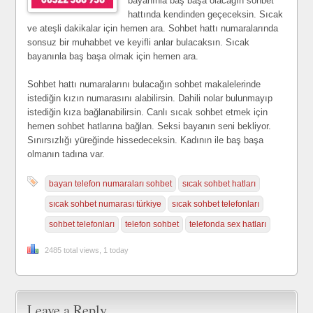
bayanınla baş başa olacağın sohbet
hattında kendinden geçeceksin. Sıcak
ve ateşli dakikalar için hemen ara. Sohbet hattı numaralarında
sonsuz bir muhabbet ve keyifli anlar bulacaksın. Sıcak
bayanınla baş başa olmak için hemen ara.
Sohbet hattı numaralarını bulacağın sohbet makalelerinde
istediğin kızın numarasını alabilirsin. Dahili nolar bulunmayıp
istediğin kıza bağlanabilirsin. Canlı sıcak sohbet etmek için
hemen sohbet hatlarına bağlan. Seksi bayanın seni bekliyor.
Sınırsızlığı yüreğinde hissedeceksin. Kadının ile baş başa
olmanın tadına var.
bayan telefon numaraları sohbet
sıcak sohbet hatları
sıcak sohbet numarası türkiye
sıcak sohbet telefonları
sohbet telefonları
telefon sohbet
telefonda sex hatları
2485 total views, 1 today
Leave a Reply