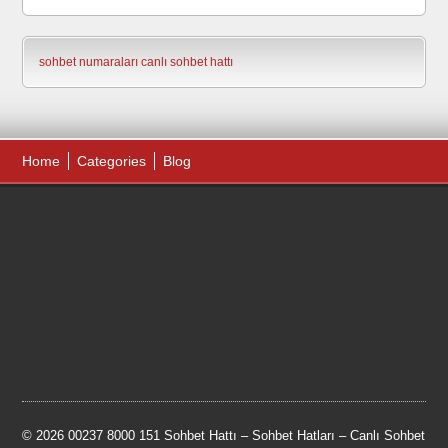
sohbet numaraları
canlı sohbet hattı
Home
Categories
Blog
© 2026 00237 8000 151 Sohbet Hattı – Sohbet Hatları – Canlı Sohbet