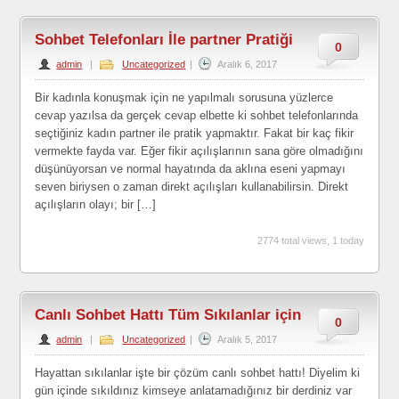
Sohbet Telefonları İle partner Pratiği
0
admin
|
Uncategorized
|
Aralık 6, 2017
Bir kadınla konuşmak için ne yapılmalı sorusuna yüzlerce
cevap yazılsa da gerçek cevap elbette ki sohbet telefonlarında
seçtiğiniz kadın partner ile pratik yapmaktır. Fakat bir kaç fikir
vermekte fayda var. Eğer fikir açılışlarının sana göre olmadığını
düşünüyorsan ve normal hayatında da aklına eseni yapmayı
seven biriysen o zaman direkt açılışları kullanabilirsin. Direkt
açılışların olayı; bir […]
2774 total views, 1 today
Canlı Sohbet Hattı Tüm Sıkılanlar için
0
admin
|
Uncategorized
|
Aralık 5, 2017
Hayattan sıkılanlar işte bir çözüm canlı sohbet hattı! Diyelim ki
gün içinde sıkıldınız kimseye anlatamadığınız bir derdiniz var