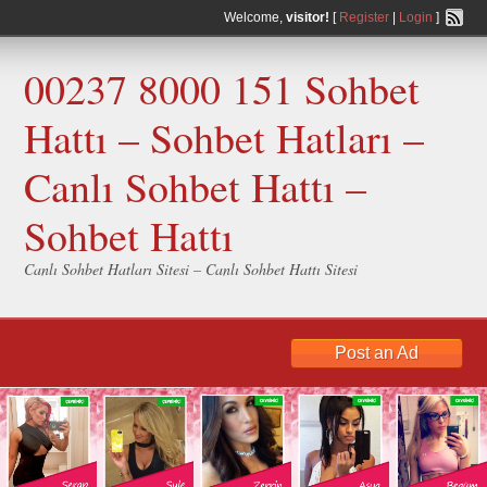
Welcome,
visitor!
[
Register
|
Login
]
00237 8000 151 Sohbet
Hattı – Sohbet Hatları –
Canlı Sohbet Hattı –
Sohbet Hattı
Canlı Sohbet Hatları Sitesi – Canlı Sohbet Hattı Sitesi
Post an Ad