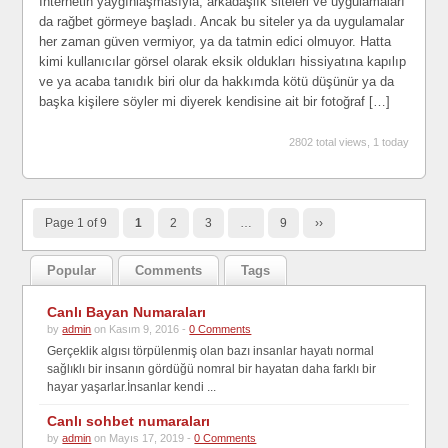
İnternetin yaygınlaşmasıyla, arkadaşlık siteleri ve uygulamaları
da rağbet görmeye başladı. Ancak bu siteler ya da uygulamalar
her zaman güven vermiyor, ya da tatmin edici olmuyor. Hatta
kimi kullanıcılar görsel olarak eksik oldukları hissiyatına kapılıp
ve ya acaba tanıdık biri olur da hakkımda kötü düşünür ya da
başka kişilere söyler mi diyerek kendisine ait bir fotoğraf […]
2802 total views, 1 today
Page 1 of 9
1
2
3
…
9
››
Popular
Comments
Tags
Canlı Bayan Numaraları
by
admin
on Kasım 9, 2016 -
0 Comments
Gerçeklik algısı törpülenmiş olan bazı insanlar hayatı normal
sağlıklı bir insanın gördüğü nomral bir hayatan daha farklı bir
hayar yaşarlar.İnsanlar kendi ...
Canlı sohbet numaraları
by
admin
on Mayıs 17, 2019 -
0 Comments