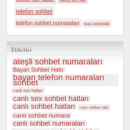
telefon sex hattı
telefon sohbet
telefon sohbet numaraları
ucuz numaralar
Etiketler
ateşli sohbet numaraları
Bayan Sohbet Hattı
bayan telefon numaraları
sohbet
canlı sex hatları
canlı sex sohbet hatları
canlı sohbet hatları
canlı sohbet hattı
canlı sohbet numara
canlı sohbet numaraları