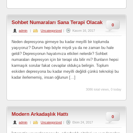
Sohbet Numaraları Sana Terapi Olacak
0
admin
|
Uncategorized
|
Kasım 16, 2017
Neden depresyona girmeye bu kadar meyilli bir toplumda
yaşıyoruz? Durum hep böyle miydi ya da ne zaman bu hale
geldi? Depresyonun hayatımıza etkileri nelerdir? Sohbet
numaraları depresyon için bir terapi ola bilir mi? Bunların hepsi
karmaşık sorular fakat cevaplar oldukça belirgin. Toplum
eskiden depresyona bu kadar meyilli değildi çünkü teknoloji bu
kadar ilerlememiş, insan oğlunun […]
3086 total views, 0 today
Modern Arkadaşlık Hattı
0
admin
|
Uncategorized
|
Ekim 24, 2017