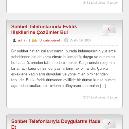
2461 total views, 0 today
Sohbet Telefonlarında Evlilik
0
İlişkilerine Çözümler Bul
admin
|
Uncategorized
|
Aralık 19, 2017
Bir sohbet hatları kullanıcısının, burada bulunmasının yüzlerce
sebebinden biri de karşı cinste bulamadığı duygu ve durumları
bu hatlar üzerinden tatmin ede bilmektir. Karşı cinsle iletişimin
bir amacı karşı cinsin dünyasını tanımak olmalıdır. Çünkü
erkeklerle kadınların duyguları ve yönelimleri birbirlerinden
farklıdır. Bu iki farklı dünyadan evlilikle bir dünya kurula bilmesi
açısından tarafların bir birlerinin dünyasını tanımaları […]
2727 total views, 0 today
Sohbet Telefonlarıyla Duygularını İfade
0
Et