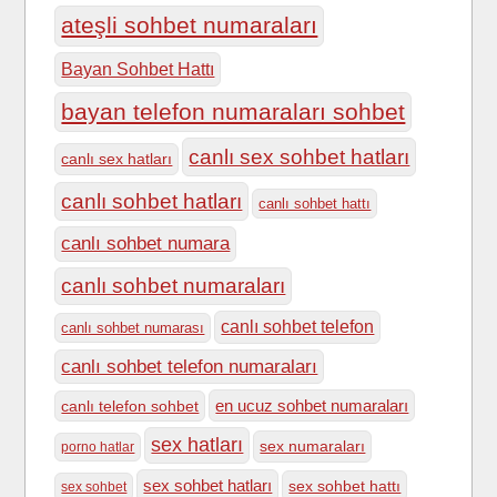
ateşli sohbet numaraları
Bayan Sohbet Hattı
bayan telefon numaraları sohbet
canlı sex sohbet hatları
canlı sex hatları
canlı sohbet hatları
canlı sohbet hattı
canlı sohbet numara
canlı sohbet numaraları
canlı sohbet telefon
canlı sohbet numarası
canlı sohbet telefon numaraları
en ucuz sohbet numaraları
canlı telefon sohbet
sex hatları
sex numaraları
porno hatlar
sex sohbet hatları
sex sohbet hattı
sex sohbet