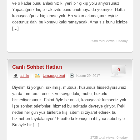
ve o kadar bunu anladınız ki yeni bir çıkış yolu arıyorsunuz.
Yapacağınız hiç bir aktivite bunu unutmaya da yetmiyor. Hatta
konuşacağınız hiç kimse yok. En yakın arkadaşınız eşiniz
dostunuz dahi bu konuyu kaldıramayacak. Ama siz bunu içinize
[…]
2588 total views, 0 today
Canlı Sohbet Hatları
0
admin
|
Uncategorized
|
Kasım 29, 2017
Diyelim ki yorgun, sıkılmış, mutsuz, huzursuz hissediyorsunuz
ya da tam tersi; enerjik ve sevgi dolu, mutlu, huzurlu
hissediyorsunuz. Fakat öyle bir an ki, konuşacak kimseniz yok.
İşte sohbet telefonları hizmeti bu noktada devreye giriyor. Peki
neden her gün yüz binlerce kişi sitemizi ziyaret ederek bu
hizmetten faydalanıyor? Elbette ki konuşma ihtiyacı sebebiyle.
Bu öyle bir […]
2735 total views, 0 today