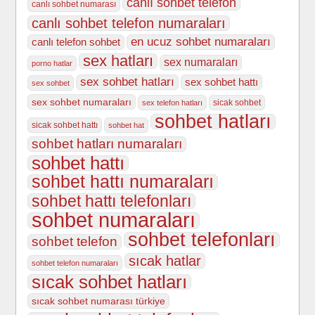
canlı sohbet telefon
canlı sohbet numarası
canlı sohbet telefon numaraları
en ucuz sohbet numaraları
canlı telefon sohbet
sex hatları
sex numaraları
porno hatlar
sex sohbet hatları
sex sohbet hattı
sex sohbet
sex sohbet numaraları
sicak sohbet
sex telefon hatları
sohbet hatları
sicak sohbet hattı
sohbet hat
sohbet hatları numaraları
sohbet hattı
sohbet hattı numaraları
sohbet hattı telefonları
sohbet numaraları
sohbet telefonları
sohbet telefon
sıcak hatlar
sohbet telefon numaraları
sıcak sohbet hatları
sıcak sohbet numarası türkiye