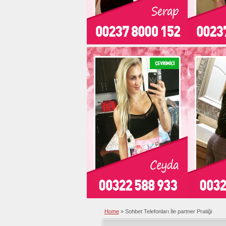
Home
»
Sohbet Telefonları İle partner Pratiği