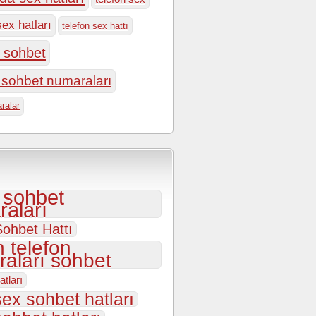
sex hatları
telefon sex hattı
n sohbet
n sohbet numaraları
ralar
i sohbet
aları
ohbet Hattı
 telefon
aları sohbet
atları
sex sohbet hatları