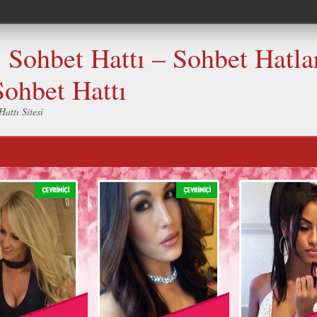
Sohbet Hattı – Sohbet Hatlar
Sohbet Hattı
attı Sitesi