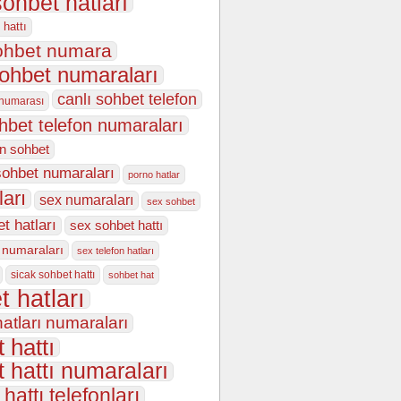
sohbet hatları
 hattı
sohbet numara
sohbet numaraları
canlı sohbet telefon
 numarası
ohbet telefon numaraları
on sohbet
sohbet numaraları
porno hatlar
ları
sex numaraları
sex sohbet
t hatları
sex sohbet hattı
 numaraları
sex telefon hatları
sicak sohbet hattı
sohbet hat
t hatları
atları numaraları
 hattı
 hattı numaraları
hattı telefonları