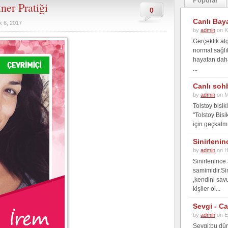
Popular
tner Pratiği
0
Canlı Bay
k 6, 2017
by
admin
on K
Gerçeklik alg
normal sağlı
hayatan daha 
...
Canlı soh
by
admin
on M
Tolstoy bisi
"Tolstoy Bisi
için geçkalmı
Sinirlenin
by
admin
on H
Sinirlenince
samimidir.Si
,kendini sav
kişiler ol...
Sevgi - C
by
admin
on E
Sevgi;bu dün