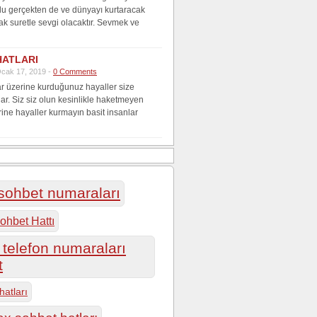
lu gerçekten de ve dünyayı kurtaracak
ak suretle sevgi olacaktır. Sevmek ve
HATLARI
cak 17, 2019 -
0 Comments
r üzerine kurduğunuz hayaller size
lar. Siz siz olun kesinlikle haketmeyen
rine hayaller kurmayın basit insanlar
 sohbet numaraları
ohbet Hattı
telefon numaraları
t
hatları