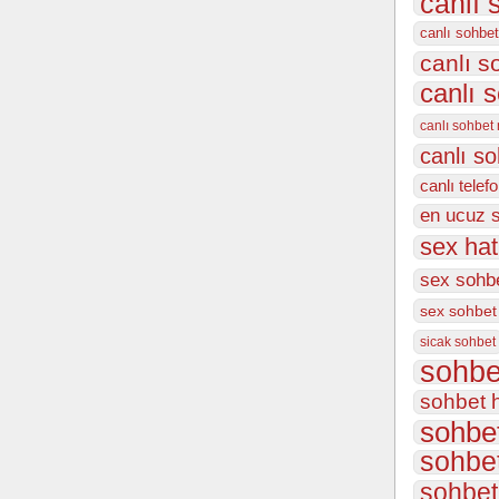
canlı 
canlı sohbet
canlı 
canlı 
canlı sohbet
canlı s
canlı telef
en ucuz 
sex hat
sex sohbe
sex sohbet
sicak sohbet
sohbe
sohbet h
sohbet
sohbet
sohbet 