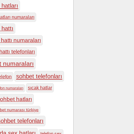
hatları
atları numaraları
 hattı
hattı numaraları
attı telefonları
t numaraları
sohbet telefonları
elefon
sıcak hatlar
efon numaraları
ohbet hatları
bet numarası türkiye
ohbet telefonları
da sex hatları
telefon sex