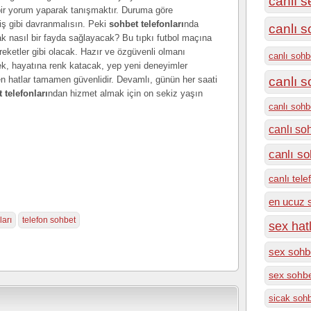
canlı s
 bir yorum yaparak tanışmaktır. Duruma göre
ş gibi davranmalısın. Peki
sohbet telefonları
nda
canlı s
mak nasıl bir fayda sağlayacak? Bu tıpkı futbol maçına
eketler gibi olacak. Hazır ve özgüvenli olmanı
canlı sohb
, hayatına renk katacak, yep yeni deneyimler
en hatlar tamamen güvenlidir. Devamlı, günün her saati
canlı 
 telefonları
ndan hizmet almak için on sekiz yaşın
canlı soh
canlı so
canlı so
canlı tel
en ucuz 
ları
telefon sohbet
sex hatl
sex sohbe
sex sohbe
sicak soh