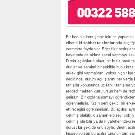
Bir kadınla konuşmak için ne yapılmal
elbette ki
sohbet telefonları
nda seçtiği
vermekte fayda var. Eğer fikir açılışla
hayatında da aklına eseni yapmayı seven
Direkt açılışların olayı; bir kızla nasıl
dürüst ve samimi bir şekilde bunu kıza s
erkek gibi yapmalısın, yoksa hiçbir işe 
dediğinde, durum açılışlarını her yerde h
tanışılır konusunda üç farklı tanışma 
reddedilmekten kurtulursun hem de red
gelirsin. Bir kızla tanışmayı öğrendikte
öğrenmelisin. Kızın seni çekici bir erk
ettireceğini öğrenmelisin. Bu açılışı ayn
çekmiş olabilir, o zaman elbiseyi çok iyi
çekmiş ola bilir ya da kıyafetlerindek
dürüst bir şekilde onu söyle. Direkt açı
hissediyorsan bu açılış türünün tam san