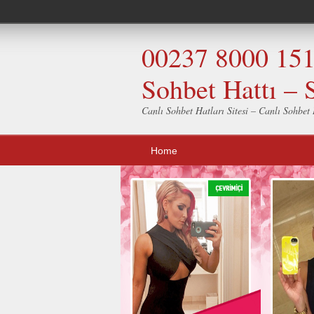
00237 8000 151 
Sohbet Hattı – 
Canlı Sohbet Hatları Sitesi – Canlı Sohbet H
Home