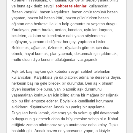
kurarken hissettiğiniz o mutluluk için de bir sebep yarata biliriz
ve buna aşk deriz sevgili
sohbet telefonları
kullanıcıları.
Bazen karşılıklı bazen karşılıksız, bazen ömür törpüsü bazen
yaşatan, bazen iyi bazen kötü, bazen güldürürken bazen
ağlatan ama herkese illa ki o kalp çarpıntısını yaşatan duygu.
Yaralayan, yarım bıraka, acıtan, kanatan, uykuları kaçıran,
bekleten, aldatan ve kendimize dahi yalan söylememizi
sağlayan, yapmam dediğimiz her şeyi yaptıran o hisler.
Beklemek, ağlamak, özlemek, rüyalarda görmek için dua
etmek, hayal kurmak, plan yapmak, dokunmak için çıldırmak,
mutlu olsun diye kendi mutluluğundan vazgeçmek.
Aşk tek başınayken çok kötüdür sevgili sohbet telefonları
kullanıcıları. Karşılıksız ya da platonik adına ne derseniz deyin,
herkesin başına gele bilecek bir durumdur. Ben aşık olmam
diyen insanlar bile bunu, yani platonik aşk durumunu
yaşamaktan korktukları için bilinç altına bir mağara bir sığınak
gibi bu fikri empoze ederler. Böylelikle kendilerini korumaya
aldıklarını düşünüyorlar. Ancak bu yanlış bir uygulama.
Duyguları baskılamak, olmamış ya da yokmuş gibi davranmak
o duygunun gizlenerek daha da büyümesine sebep olur. Kabul
ettiğiniz zaman atlatmanız ve ya unutmanız daha kolay. Tıpkı
hastalık gibi. Ancak bazen ne yaparsanız yapın, o kişiyle