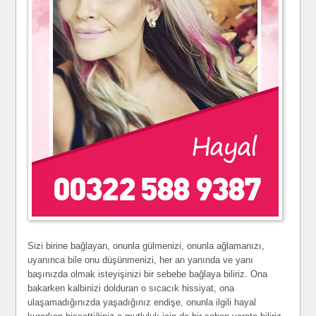
Sizi birine bağlayan, onunla gülmenizi, onunla ağlamanızı,
uyanınca bile onu düşünmenizi, her an yanında ve yanı
başınızda olmak isteyişinizi bir sebebe bağlaya biliriz. Ona
bakarken kalbinizi dolduran o sıcacık hissiyat, ona
ulaşamadığınızda yaşadığınız endişe, onunla ilgili hayal