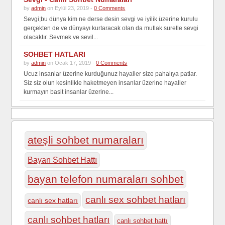
by
admin
on Eylül 23, 2019 -
0 Comments
Sevgi;bu dünya kim ne derse desin sevgi ve iyilik üzerine kurulu
gerçekten de ve dünyayı kurtaracak olan da mutlak suretle sevgi
olacaktır. Sevmek ve sevil...
SOHBET HATLARI
by
admin
on Ocak 17, 2019 -
0 Comments
Ucuz insanlar üzerine kurduğunuz hayaller size pahalıya patlar.
Siz siz olun kesinlikle haketmeyen insanlar üzerine hayaller
kurmayın basit insanlar üzerine...
ateşli sohbet numaraları
Bayan Sohbet Hattı
bayan telefon numaraları sohbet
canlı sex sohbet hatları
canlı sex hatları
canlı sohbet hatları
canlı sohbet hattı