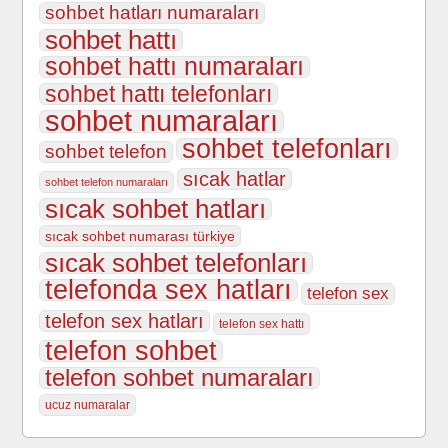
sohbet hatları numaraları
sohbet hattı
sohbet hattı numaraları
sohbet hattı telefonları
sohbet numaraları
sohbet telefonları
sohbet telefon
sıcak hatlar
sohbet telefon numaraları
sıcak sohbet hatları
sıcak sohbet numarası türkiye
sıcak sohbet telefonları
telefonda sex hatları
telefon sex
telefon sex hatları
telefon sex hattı
telefon sohbet
telefon sohbet numaraları
ucuz numaralar