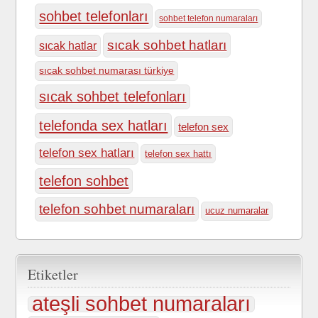
sohbet telefonları
sohbet telefon numaraları
sıcak sohbet hatları
sıcak hatlar
sıcak sohbet numarası türkiye
sıcak sohbet telefonları
telefonda sex hatları
telefon sex
telefon sex hatları
telefon sex hattı
telefon sohbet
telefon sohbet numaraları
ucuz numaralar
Etiketler
ateşli sohbet numaraları