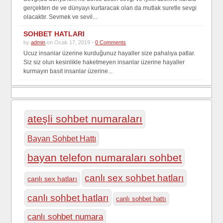
gerçekten de ve dünyayı kurtaracak olan da mutlak suretle sevgi
olacaktır. Sevmek ve sevil...
SOHBET HATLARI
by
admin
on Ocak 17, 2019 -
0 Comments
Ucuz insanlar üzerine kurduğunuz hayaller size pahalıya patlar.
Siz siz olun kesinlikle haketmeyen insanlar üzerine hayaller
kurmayın basit insanlar üzerine...
ateşli sohbet numaraları
Bayan Sohbet Hattı
bayan telefon numaraları sohbet
canlı sex sohbet hatları
canlı sex hatları
canlı sohbet hatları
canlı sohbet hattı
canlı sohbet numara