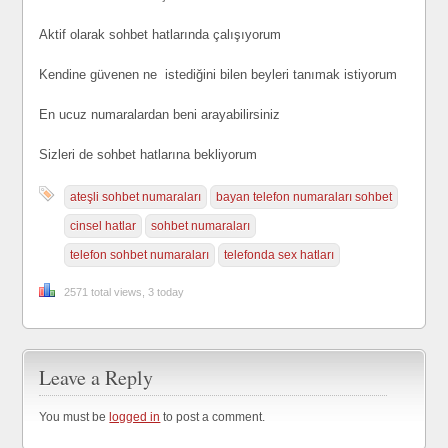
Aktif olarak sohbet hatlarında çalışıyorum
Kendine güvenen ne istediğini bilen beyleri tanımak istiyorum
En ucuz numaralardan beni arayabilirsiniz
Sizleri de sohbet hatlarına bekliyorum
ateşli sohbet numaraları
bayan telefon numaraları sohbet
cinsel hatlar
sohbet numaraları
telefon sohbet numaraları
telefonda sex hatları
2571 total views, 3 today
Leave a Reply
You must be
logged in
to post a comment.