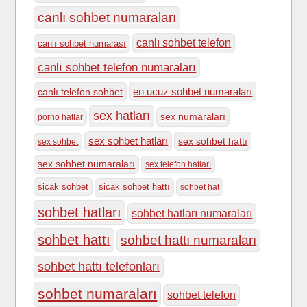
canlı sohbet numaraları
canlı sohbet telefon
canlı sohbet numarası
canlı sohbet telefon numaraları
en ucuz sohbet numaraları
canlı telefon sohbet
sex hatları
sex numaraları
porno hatlar
sex sohbet hatları
sex sohbet hattı
sex sohbet
sex sohbet numaraları
sex telefon hatları
sicak sohbet
sicak sohbet hattı
sohbet hat
sohbet hatları
sohbet hatları numaraları
sohbet hattı
sohbet hattı numaraları
sohbet hattı telefonları
sohbet numaraları
sohbet telefon