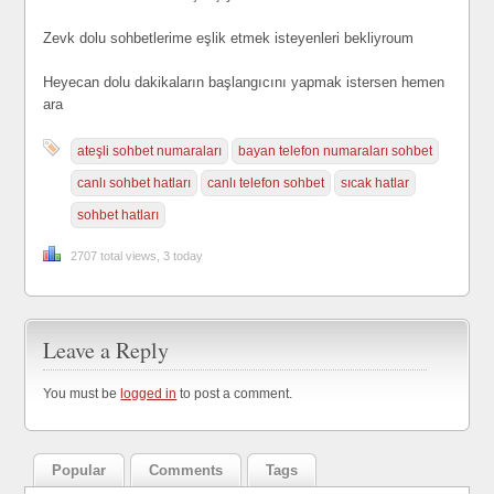
Zevk dolu sohbetlerime eşlik etmek isteyenleri bekliyroum
Heyecan dolu dakikaların başlangıcını yapmak istersen hemen
ara
ateşli sohbet numaraları
bayan telefon numaraları sohbet
canlı sohbet hatları
canlı telefon sohbet
sıcak hatlar
sohbet hatları
2707 total views, 3 today
Leave a Reply
You must be
logged in
to post a comment.
Popular
Comments
Tags