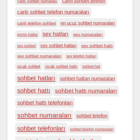
canlı sohbet telefon
canlı sohbet numarası
canlı sohbet telefon numaraları
en ucuz sohbet numaraları
canlı telefon sohbet
sex hatları
sex numaraları
porno hatlar
sex sohbet hatları
sex sohbet hattı
sex sohbet
sex sohbet numaraları
sex telefon hatları
sicak sohbet
sicak sohbet hattı
sohbet hat
sohbet hatları
sohbet hatları numaraları
sohbet hattı
sohbet hattı numaraları
sohbet hattı telefonları
sohbet numaraları
sohbet telefon
sohbet telefonları
sohbet telefon numaraları