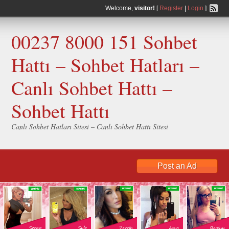
Welcome,
visitor!
[
Register
|
Login
]
00237 8000 151 Sohbet
Hattı – Sohbet Hatları –
Canlı Sohbet Hattı –
Sohbet Hattı
Canlı Sohbet Hatları Sitesi – Canlı Sohbet Hattı Sitesi
Post an Ad