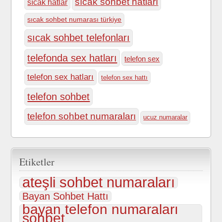
sıcak sohbet hatları
sıcak hatlar
sıcak sohbet numarası türkiye
sıcak sohbet telefonları
telefonda sex hatları
telefon sex
telefon sex hatları
telefon sex hattı
telefon sohbet
telefon sohbet numaraları
ucuz numaralar
Etiketler
ateşli sohbet numaraları
Bayan Sohbet Hattı
bayan telefon numaraları
sohbet