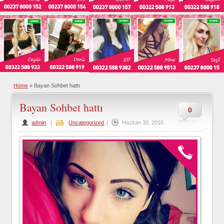
Home
»
Bayan Sohbet hattı
Bayan Sohbet hattı
0
admin
|
Uncategorized
|
Haziran 30, 2016