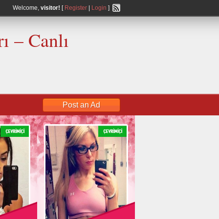
Welcome,
visitor!
[
Register
|
Login
]
ı – Canlı
Post an Ad