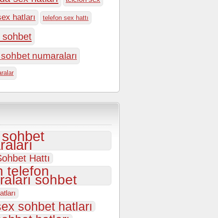
sex hatları
telefon sex hattı
n sohbet
n sohbet numaraları
ralar
i sohbet
aları
ohbet Hattı
 telefon
aları sohbet
atları
sex sohbet hatları