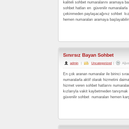
kaliteli sohbet numaralarını aramaya baş
sohbet hatları en güvenilir numaralarla 
çekinmeden paylaşacağınız sohbet kızlar
hemen numaraları aramaya başlayabilirs
Sınırsız Bayan Sohbet
admin
|
Uncategorized
|
Ağus
En çok aranan numaralar ile birinci sır
numaralarla aktif olarak hizmetini daima
hizmet veren sohbet hatlarını numaralard
kızlarıyla vakit kaybetmeden tanışmak
güvenilir sohbet numaraları hemen kar