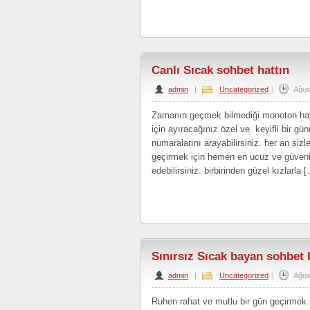
Canlı Sıcak sohbet hattın
admin
|
Uncategorized
|
Ağus
Zamanın geçmek bilmediği monoton haya
için ayıracağınız özel ve keyifli bir g
numaralarını arayabilirsiniz. her an sizle
geçirmek için hemen en ucuz ve güvenilir
edebilirsiniz. birbirinden güzel kızlarla 
Sınırsız Sıcak bayan sohbet h
admin
|
Uncategorized
|
Ağus
Ruhen rahat ve mutlu bir gün geçirmek 