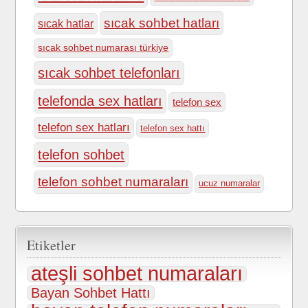
sıcak sohbet hatları
sıcak hatlar
sıcak sohbet numarası türkiye
sıcak sohbet telefonları
telefonda sex hatları
telefon sex
telefon sex hatları
telefon sex hattı
telefon sohbet
telefon sohbet numaraları
ucuz numaralar
Etiketler
ateşli sohbet numaraları
Bayan Sohbet Hattı