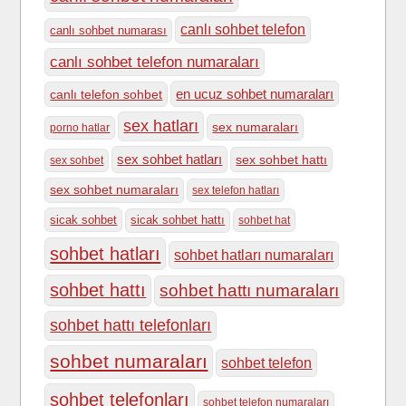
canlı sohbet telefon
canlı sohbet numarası
canlı sohbet telefon numaraları
en ucuz sohbet numaraları
canlı telefon sohbet
sex hatları
sex numaraları
porno hatlar
sex sohbet hatları
sex sohbet hattı
sex sohbet
sex sohbet numaraları
sex telefon hatları
sicak sohbet
sicak sohbet hattı
sohbet hat
sohbet hatları
sohbet hatları numaraları
sohbet hattı
sohbet hattı numaraları
sohbet hattı telefonları
sohbet numaraları
sohbet telefon
sohbet telefonları
sohbet telefon numaraları