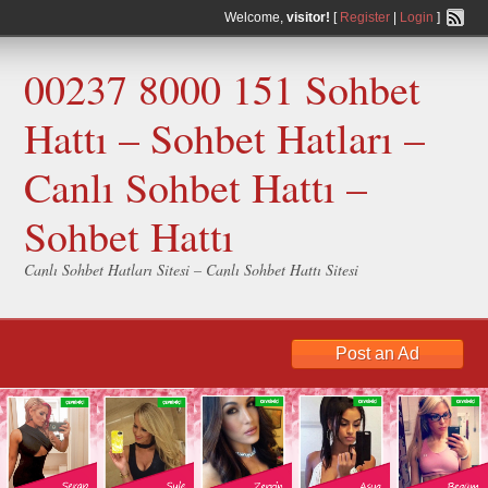
Welcome,
visitor!
[
Register
|
Login
]
00237 8000 151 Sohbet
Hattı – Sohbet Hatları –
Canlı Sohbet Hattı –
Sohbet Hattı
Canlı Sohbet Hatları Sitesi – Canlı Sohbet Hattı Sitesi
Post an Ad