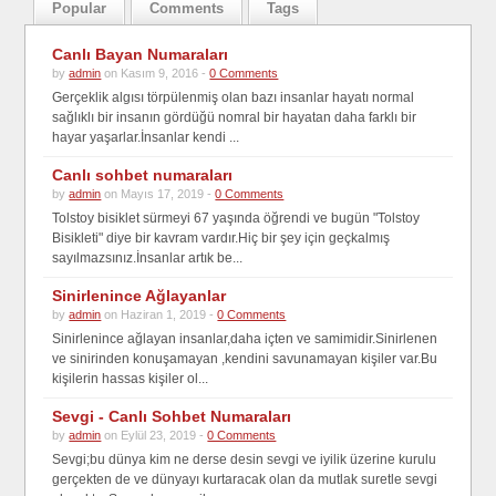
Popular
Comments
Tags
Canlı Bayan Numaraları
by
admin
on Kasım 9, 2016 -
0 Comments
Gerçeklik algısı törpülenmiş olan bazı insanlar hayatı normal
sağlıklı bir insanın gördüğü nomral bir hayatan daha farklı bir
hayar yaşarlar.İnsanlar kendi ...
Canlı sohbet numaraları
by
admin
on Mayıs 17, 2019 -
0 Comments
Tolstoy bisiklet sürmeyi 67 yaşında öğrendi ve bugün "Tolstoy
Bisikleti" diye bir kavram vardır.Hiç bir şey için geçkalmış
sayılmazsınız.İnsanlar artık be...
Sinirlenince Ağlayanlar
by
admin
on Haziran 1, 2019 -
0 Comments
Sinirlenince ağlayan insanlar,daha içten ve samimidir.Sinirlenen
ve sinirinden konuşamayan ,kendini savunamayan kişiler var.Bu
kişilerin hassas kişiler ol...
Sevgi - Canlı Sohbet Numaraları
by
admin
on Eylül 23, 2019 -
0 Comments
Sevgi;bu dünya kim ne derse desin sevgi ve iyilik üzerine kurulu
gerçekten de ve dünyayı kurtaracak olan da mutlak suretle sevgi