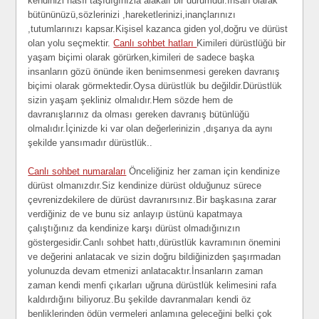
kendinizi nasıl taşıdığınızla alakalı bir durumdur.İnsan olarak
bütününüzü,sözlerinizi ,hareketlerinizi,inançlarınızı
,tutumlarınızı kapsar.Kişisel kazanca giden yol,doğru ve dürüst
olan yolu seçmektir.
Canlı sohbet hatları
Kimileri dürüstlüğü bir
yaşam biçimi olarak görürken,kimileri de sadece başka
insanların gözü önünde iken benimsenmesi gereken davranış
biçimi olarak görmektedir.Oysa dürüstlük bu değildir.Dürüstlük
sizin yaşam şekliniz olmalıdır.Hem sözde hem de
davranışlarınız da olması gereken davranış bütünlüğü
olmalıdır.İçinizde ki var olan değerlerinizin ,dışarıya da aynı
şekilde yansımadır dürüstlük..
Canlı sohbet numaraları
Önceliğiniz her zaman için kendinize
dürüst olmanızdır.Siz kendinize dürüst olduğunuz sürece
çevrenizdekilere de dürüst davranırsınız.Bir başkasına zarar
verdiğiniz de ve bunu siz anlayıp üstünü kapatmaya
çalıştığınız da kendinize karşı dürüst olmadığınızın
göstergesidir.Canlı sohbet hattı,dürüstlük kavramının önemini
ve değerini anlatacak ve sizin doğru bildiğinizden şaşırmadan
yolunuzda devam etmenizi anlatacaktır.İnsanların zaman
zaman kendi menfi çıkarları uğruna dürüstlük kelimesini rafa
kaldırdığını biliyoruz.Bu şekilde davranmaları kendi öz
benliklerinden ödün vermeleri anlamına geleceğini belki çok