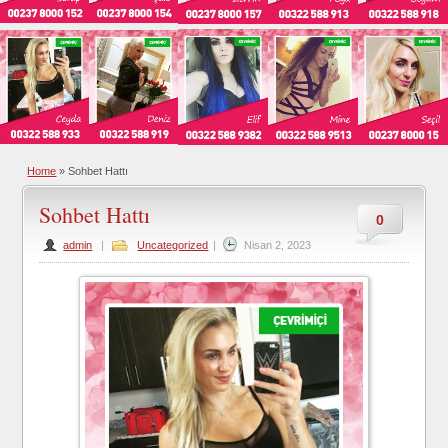
Home
»
Sohbet Hattı
Sohbet Hattı
0
admin
|
Uncategorized
|
Nisan 2, 2023