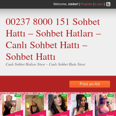
Welcome,
visitor!
[
Register
|
Login
]
00237 8000 151 Sohbet
Hattı – Sohbet Hatları –
Canlı Sohbet Hattı –
Sohbet Hattı
Canlı Sohbet Hatları Sitesi – Canlı Sohbet Hattı Sitesi
Post an Ad