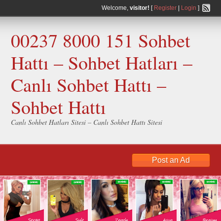
Welcome,
visitor!
[
Register
|
Login
]
00237 8000 151 Sohbet
Hattı – Sohbet Hatları –
Canlı Sohbet Hattı –
Sohbet Hattı
Canlı Sohbet Hatları Sitesi – Canlı Sohbet Hattı Sitesi
Post an Ad