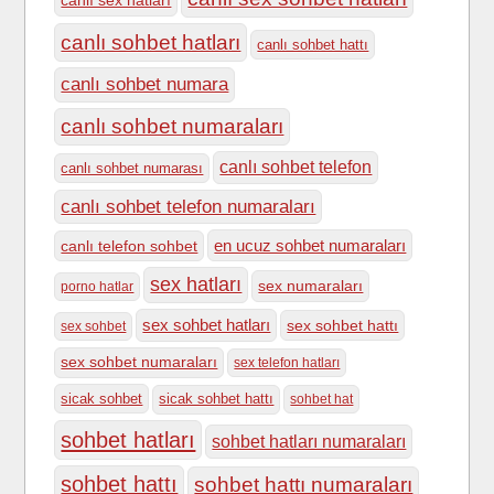
canlı sex hatları
canlı sohbet hatları
canlı sohbet hattı
canlı sohbet numara
canlı sohbet numaraları
canlı sohbet telefon
canlı sohbet numarası
canlı sohbet telefon numaraları
en ucuz sohbet numaraları
canlı telefon sohbet
sex hatları
sex numaraları
porno hatlar
sex sohbet hatları
sex sohbet hattı
sex sohbet
sex sohbet numaraları
sex telefon hatları
sicak sohbet
sicak sohbet hattı
sohbet hat
sohbet hatları
sohbet hatları numaraları
sohbet hattı
sohbet hattı numaraları