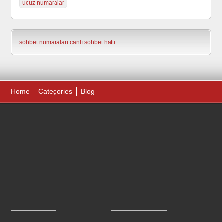
ucuz numaralar
sohbet numaraları
canlı sohbet hattı
Home
Categories
Blog