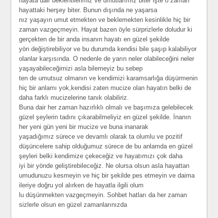
hayata dair beklentilerimiz ve umutlarımız biter işte o zaman
hayattaki herşey biter. Bunun dışında ne yaşarsa
nız yaşayın umut etmekten ve beklemekten kesinlikle hiç bir
zaman vazgeçmeyin. Hayat bazen öyle sürprizlerle doludur ki
gerçekten de bir anda insanın hayatı en güzel şekilde
yön değiştirebiliyor ve bu durumda kendisi bile şaşıp kalabiliyor
olanlar karşısında. O nedenle de yarın neler olabileceğini neler
yaşayabileceğimizi asla bilemeyiz bu sebep
ten de umutsuz olmanın ve kendimizi karamsarlığa düşürmenin
hiç bir anlamı yok,kendisi zaten mucize olan hayatın belki de
daha farklı mucizelerine tanık olabiliriz.
Buna dair her zaman hazırlıklı olmalı ve başımıza gelebilecek
güzel şeylerin tadını çıkarabilmeliyiz en güzel şekilde. İnanın
her yeni gün yeni bir mucize ve buna inanarak
yaşadığımız sürece ve devamlı olarak ta olumlu ve pozitif
düşüncelere sahip olduğumuz sürece de bu anlamda en güzel
şeyleri belki kendimize çekeceğiz ve hayatımızı çok daha
iyi bir yönde geliştirebileceğiz. Ne olursa olsun asla hayattan
umudunuzu kesmeyin ve hiç bir şekilde pes etmeyin ve daima
ileriye doğru yol alırken de hayatla ilgili olum
lu düşünmekten vazgeçmeyin. Sohbet hatları da her zaman
sizlerle olsun en güzel zamanlarınızda