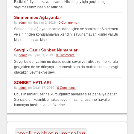
Bisikleti" diye bir kavram vardır.Hiç bir şey için geçkalmış
sayılmazsınız.İnsanlar artık be...
Sinirlenince Ağlayanlar
by
admin
on Haziran 1, 2019 -
0 Comments
Sinirlenince ağlayan insanlar,daha içten ve samimidir.Sinirlenen
ve sinirinden konuşamayan ,kendini savunamayan kişiler var.Bu
kişilerin hassas kişiler ol...
Sevgi - Canlı Sohbet Numaraları
by
admin
on Eylül 23, 2019 -
0 Comments
Sevgi;bu dünya kim ne derse desin sevgi ve iyilik üzerine kurulu
gerçekten de ve dünyayı kurtaracak olan da mutlak suretle sevgi
olacaktır. Sevmek ve sevil...
SOHBET HATLARI
by
admin
on Ocak 17, 2019 -
0 Comments
Ucuz insanlar üzerine kurduğunuz hayaller size pahalıya patlar.
Siz siz olun kesinlikle haketmeyen insanlar üzerine hayaller
kurmayın basit insanlar üzerine...
ateşli sohbet numaraları