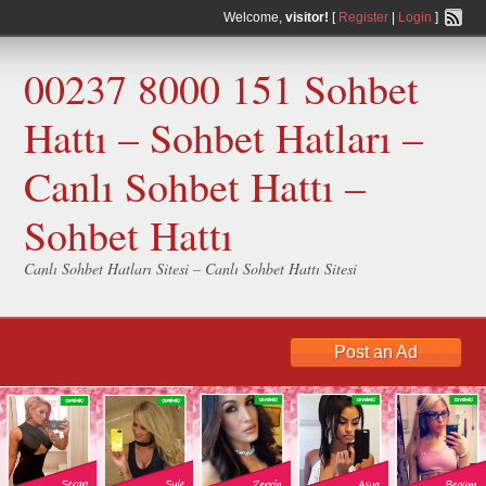
Welcome,
visitor!
[
Register
|
Login
]
00237 8000 151 Sohbet
Hattı – Sohbet Hatları –
Canlı Sohbet Hattı –
Sohbet Hattı
Canlı Sohbet Hatları Sitesi – Canlı Sohbet Hattı Sitesi
Post an Ad