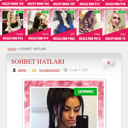
Home
»
SOHBET HATLARI
SOHBET HATLARI
0
admin
|
Uncategorized
|
Ocak 7, 2021