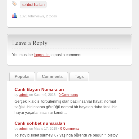
sohbet hatları
1823 total views, 2 today
Leave a Reply
You must be
logged in
to post a comment.
Popular
Comments
Tags
Canlı Bayan Numaraları
by
admin
on Kasım 9, 2016 -
0 Comments
Gerçeklik algısı törpülenmiş olan bazı insanlar hayatı normal
sağlıklı bir insanın gördüğü nomral bir hayatan daha farklı bir
hayar yaşarlar.İnsanlar kendi ...
Canlı sohbet numaraları
by
admin
on Mayıs 17, 2019 -
0 Comments
Tolstoy bisiklet sürmeyi 67 yaşında öğrendi ve bugün "Tolstoy