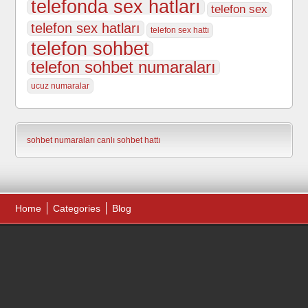
telefonda sex hatları
telefon sex
telefon sex hatları
telefon sex hattı
telefon sohbet
telefon sohbet numaraları
ucuz numaralar
sohbet numaraları
canlı sohbet hattı
Home
Categories
Blog