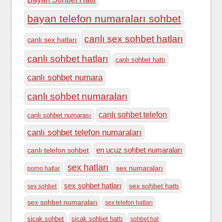
bayan telefon numaraları sohbet
canlı sex sohbet hatları
canlı sex hatları
canlı sohbet hatları
canlı sohbet hattı
canlı sohbet numara
canlı sohbet numaraları
canlı sohbet telefon
canlı sohbet numarası
canlı sohbet telefon numaraları
en ucuz sohbet numaraları
canlı telefon sohbet
sex hatları
sex numaraları
porno hatlar
sex sohbet hatları
sex sohbet hattı
sex sohbet
sex sohbet numaraları
sex telefon hatları
sicak sohbet
sicak sohbet hattı
sohbet hat