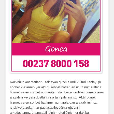
Kalbinizin anahtarlarını saklayan güzel alımlı kültürlü anlayışlı
sohbet kızlarının yer aldığı sohbet hatları en ucuz numaralarla
hizmet veren sohbet numaralarında. Her an sohbet numaralarını
arayabilir ve yeni dostlarınızla tanışabilirsiniz. Aktif olarak
hizmet veren sohbet hatlarını numaralardan arayabilirsiniz.
istek ve arzularınızı paylaşabileceğiniz güvenilir
arkadaşlarınızla tanışabilirsiniz. İstediğiniz her dakika