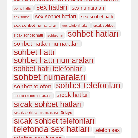
sex hatları
sex numaraları
porno hatlar
sex sohbet hatları
sex sohbet hattı
sex sohbet
sex sohbet numaraları
sicak sohbet
sex telefon hatları
sohbet hatları
sicak sohbet hattı
sohbet hat
sohbet hatları numaraları
sohbet hattı
sohbet hattı numaraları
sohbet hattı telefonları
sohbet numaraları
sohbet telefonları
sohbet telefon
sıcak hatlar
sohbet telefon numaraları
sıcak sohbet hatları
sıcak sohbet numarası türkiye
sıcak sohbet telefonları
telefonda sex hatları
telefon sex