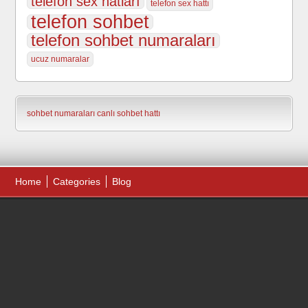
telefon sex hatları
telefon sex hattı
telefon sohbet
telefon sohbet numaraları
ucuz numaralar
sohbet numaraları
canlı sohbet hattı
Home
Categories
Blog