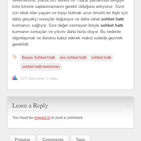
seveceksiniz yoksa sizi seveni mi. Hayat şartlarında sevgiye
körü körüne saplanmamanın gerekli olduğunu anlıyoruz. Sizin
için ideal olan yaşam ve kişiyi bulmak uzun ömürlü bir ilişki için
daha gerçekçi sonuçlar doğuruyor ve daha rahat
sohbet hattı
kurmanızı sağlıyor. Size değer vermeyen biriyle
sohbet hattı
kurmanın sonuçları ve yıkımı daha fazla oluyor. Bu nedenle
olgunlaşmak ve durumu kabul ederek makul sularda gezmek
gereklidir.
Bayan Sohbet Hattı
sex sohbet hattı
sohbet hattı
sohbet hattı telefonları
2277 total views, 1 today
Leave a Reply
You must be
logged in
to post a comment.
Popular
Comments
Tags