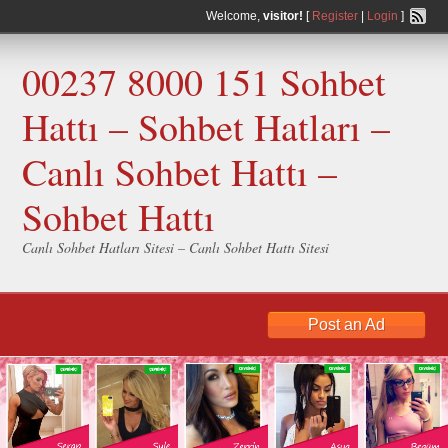
Welcome,
visitor!
[
Register
|
Login
]
00237 8000 151 Sohbet
Hattı – Sohbet Hatları –
Canlı Sohbet Hattı –
Sohbet Hattı
Canlı Sohbet Hatları Sitesi – Canlı Sohbet Hattı Sitesi
Post an Ad