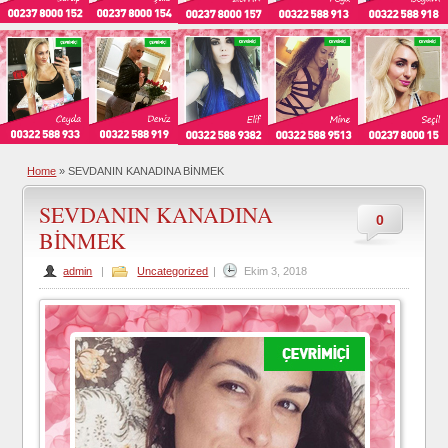
Home
»
SEVDANIN KANADINA BİNMEK
SEVDANIN KANADINA
0
BİNMEK
admin
|
Uncategorized
|
Ekim 3, 2018