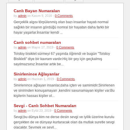
Canlı Bayan Numaraları
by
admin
on Kasım 9, 2016 -
0 Comments
Gerçeklik algısı törpülenmiş olan bazı insanlar hayatı normal
sağlıklı bir insanın gördüğü nomral bir hayatan daha farklı bir
hayar yaşarlar.İnsanlar kendi ...
Canlı sohbet numaraları
by
admin
on Mayıs 17, 2019 -
0 Comments
Tolstoy bisiklet sürmeyi 67 yaşında öğrendi ve bugün "Tolstoy
Bisikleti" diye bir kavram vardır.Hiç bir şey için geçkalmış
sayılmazsınız.İnsanlar artık be...
Sinirlenince Ağlayanlar
by
admin
on Haziran 1, 2019 -
0 Comments
Sinirlenince ağlayan insanlar,daha içten ve samimidir.Sinirlenen
ve sinirinden konuşamayan ,kendini savunamayan kişiler var.Bu
kişilerin hassas kişiler ol...
Sevgi - Canlı Sohbet Numaraları
by
admin
on Eylül 23, 2019 -
0 Comments
Sevgi;bu dünya kim ne derse desin sevgi ve iyilik üzerine kurulu
gerçekten de ve dünyayı kurtaracak olan da mutlak suretle sevgi
olacaktır. Sevmek ve sevil...