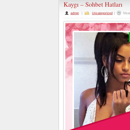
Kaygı – Sohbet Hatları
admin
|
Uncategorized
|
Nisa