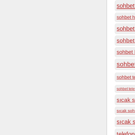
sohbet 
sohbet h
sohbet
sohbet 
sohbet h
sohbe
sohbet t
sohbet tel
sıcak s
sıcak soh
sıcak s
telefon