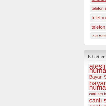
telefon 
telefo
telefo
ucuz numa
Etiketler
ateşl
numar
Bayan S
bayan
numar
canlı sex h
canlı 