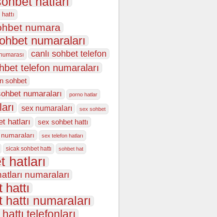
sohbet hatları
 hattı
sohbet numara
sohbet numaraları
canlı sohbet telefon
 numarası
ohbet telefon numaraları
on sohbet
sohbet numaraları
porno hatlar
ları
sex numaraları
sex sohbet
t hatları
sex sohbet hattı
 numaraları
sex telefon hatları
sicak sohbet hattı
sohbet hat
t hatları
atları numaraları
 hattı
 hattı numaraları
hattı telefonları