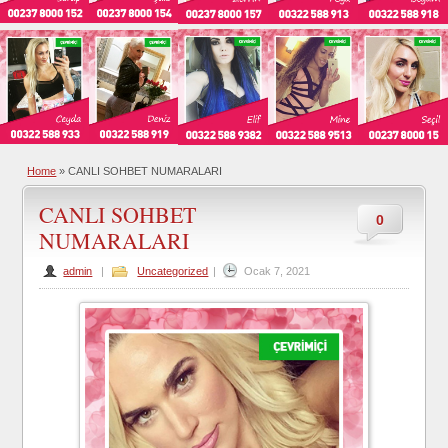
Home
»
CANLI SOHBET NUMARALARI
CANLI SOHBET
0
NUMARALARI
admin
|
Uncategorized
|
Ocak 7, 2021