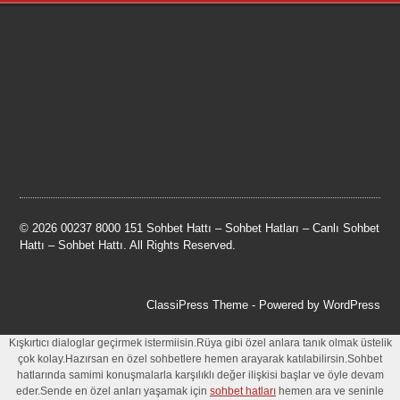
© 2026 00237 8000 151 Sohbet Hattı – Sohbet Hatları – Canlı Sohbet
Hattı – Sohbet Hattı. All Rights Reserved.
ClassiPress Theme
- Powered by
WordPress
Kışkırtıcı dialoglar geçirmek istermiisin.Rüya gibi özel anlara tanık olmak üstelik
çok kolay.Hazırsan en özel sohbetlere hemen arayarak katılabilirsin.Sohbet
hatlarında samimi konuşmalarla karşılıklı değer ilişkisi başlar ve öyle devam
eder.Sende en özel anları yaşamak için
sohbet hatları
hemen ara ve seninle