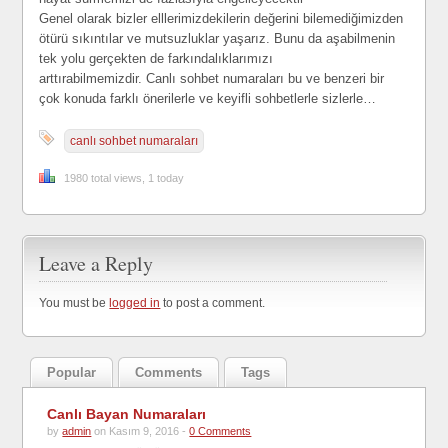
Genel olarak bizler elllerimizdekilerin değerini bilemediğimizden
ötürü sıkıntılar ve mutsuzluklar yaşarız. Bunu da aşabilmenin
tek yolu gerçekten de farkındalıklarımızı
arttırabilmemizdir. Canlı sohbet numaraları bu ve benzeri bir
çok konuda farklı önerilerle ve keyifli sohbetlerle sizlerle…
canlı sohbet numaraları
1980 total views, 1 today
Leave a Reply
You must be
logged in
to post a comment.
Popular
Comments
Tags
Canlı Bayan Numaraları
by
admin
on Kasım 9, 2016 -
0 Comments