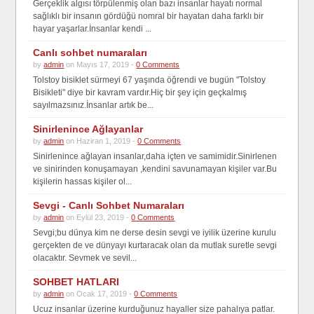
Gerçeklik algısı törpülenmiş olan bazı insanlar hayatı normal
sağlıklı bir insanın gördüğü nomral bir hayatan daha farklı bir
hayar yaşarlar.İnsanlar kendi ...
Canlı sohbet numaraları
by
admin
on Mayıs 17, 2019 -
0 Comments
Tolstoy bisiklet sürmeyi 67 yaşında öğrendi ve bugün "Tolstoy
Bisikleti" diye bir kavram vardır.Hiç bir şey için geçkalmış
sayılmazsınız.İnsanlar artık be...
Sinirlenince Ağlayanlar
by
admin
on Haziran 1, 2019 -
0 Comments
Sinirlenince ağlayan insanlar,daha içten ve samimidir.Sinirlenen
ve sinirinden konuşamayan ,kendini savunamayan kişiler var.Bu
kişilerin hassas kişiler ol...
Sevgi - Canlı Sohbet Numaraları
by
admin
on Eylül 23, 2019 -
0 Comments
Sevgi;bu dünya kim ne derse desin sevgi ve iyilik üzerine kurulu
gerçekten de ve dünyayı kurtaracak olan da mutlak suretle sevgi
olacaktır. Sevmek ve sevil...
SOHBET HATLARI
by
admin
on Ocak 17, 2019 -
0 Comments
Ucuz insanlar üzerine kurduğunuz hayaller size pahalıya patlar.