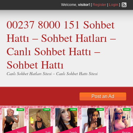
Welcome,
visitor!
[
Register
|
Login
]
00237 8000 151 Sohbet
Hattı – Sohbet Hatları –
Canlı Sohbet Hattı –
Sohbet Hattı
Canlı Sohbet Hatları Sitesi – Canlı Sohbet Hattı Sitesi
Post an Ad