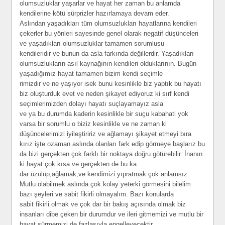
olumsuzluklar yaşarlar ve hayat her zaman bu anlamda
kendilerine kötü sürprizler hazırlamaya devam eder.
Aslından yaşadıkları tüm olumsuzlukları hayatlarına kendileri
çekerler bu yönleri sayesinde genel olarak negatif düşünceleri
ve yaşadıkları olumsuzluklar tamamen sorumlusu
kendileridir ve bunun da asla farkında değillerdir. Yaşadıkları
olumsuzlukların asıl kaynağının kendileri olduklarının. Bugün
yaşadığımız hayat tamamen bizim kendi seçimle
rimizdir ve ne yaşıyor isek bunu kesinlikle biz yaptık bu hayatı
biz oluşturduk evet ve neden şikayet ediyoruz ki sırf kendi
seçimlerimizden dolayı hayatı suçlayamayız asla
ve ya bu durumda kaderin kesinlikle bir suçu kabahati yok
varsa bir sorumlu o biziz kesinlikle ve ne zaman ki
düşüncelerimizi iyileştiririz ve ağlamayı şikayet etmeyi bıra
kırız işte ozaman aslında olanları fark edip görmeye başlarız bu
da bizi gerçekten çok farklı bir noktaya doğru götürebilir. İnanın
ki hayat çok kısa ve gerçekten de bu ka
dar üzülüp,ağlamak,ve kendimizi yıpratmak çok anlamsız.
Mutlu olabilmek aslında çok kolay yeterki görmesini bilelim
bazı şeyleri ve sabit fikirli olmayalım. Bazı konularda
sabit fikirli olmak ve çok dar bir bakış açısında olmak biz
insanları dibe çeken bir durumdur ve ileri gitmemizi ve mutlu bir
hayat sürmemizi de fazlasıyla engelleyecektir