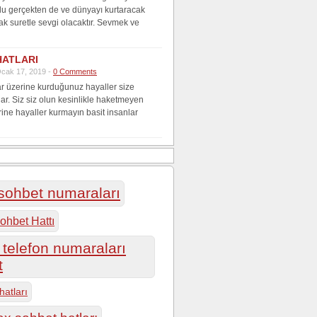
lu gerçekten de ve dünyayı kurtaracak
ak suretle sevgi olacaktır. Sevmek ve
HATLARI
cak 17, 2019 -
0 Comments
r üzerine kurduğunuz hayaller size
lar. Siz siz olun kesinlikle haketmeyen
rine hayaller kurmayın basit insanlar
 sohbet numaraları
ohbet Hattı
telefon numaraları
t
hatları