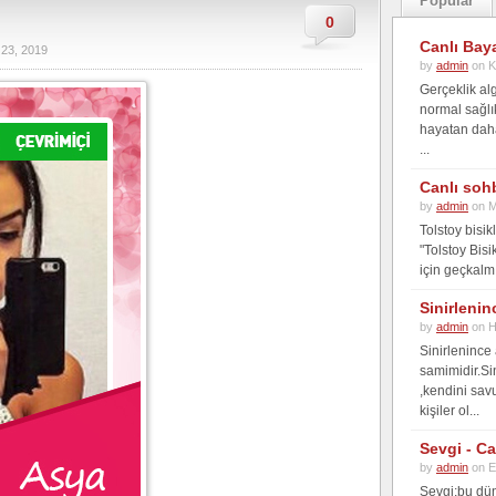
Popular
0
Canlı Bay
 23, 2019
by
admin
on K
Gerçeklik alg
normal sağlı
hayatan daha 
...
Canlı soh
by
admin
on M
Tolstoy bisi
"Tolstoy Bisi
için geçkalmı
Sinirlenin
by
admin
on H
Sinirlenince
samimidir.Si
,kendini sav
kişiler ol...
Sevgi - C
by
admin
on E
Sevgi;bu dün