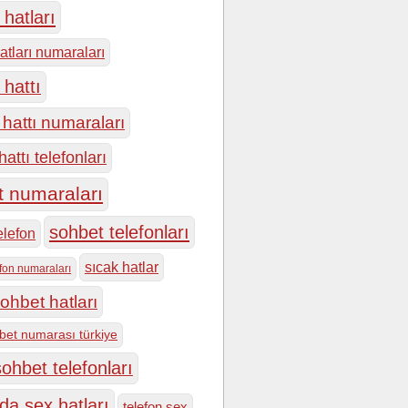
hatları
atları numaraları
 hattı
hattı numaraları
attı telefonları
t numaraları
sohbet telefonları
elefon
sıcak hatlar
efon numaraları
ohbet hatları
bet numarası türkiye
ohbet telefonları
da sex hatları
telefon sex