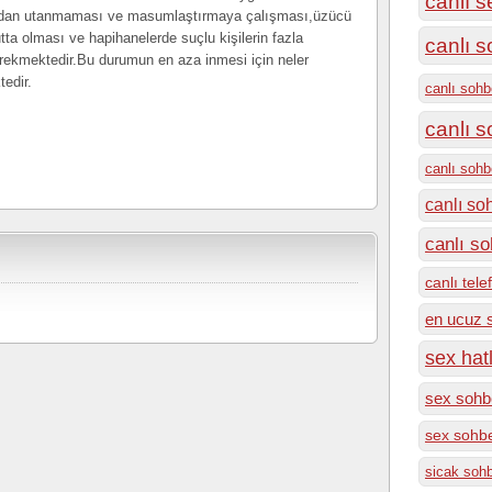
canlı s
rından utanmaması ve masumlaştırmaya çalışması,üzücü
tta olması ve hapihanelerde suçlu kişilerin fazla
canlı s
ekmektedir.Bu durumun en aza inmesi için neler
edir.
canlı sohb
canlı 
canlı soh
canlı so
canlı so
canlı tel
en ucuz 
sex hatl
sex sohbe
sex sohbe
sicak soh