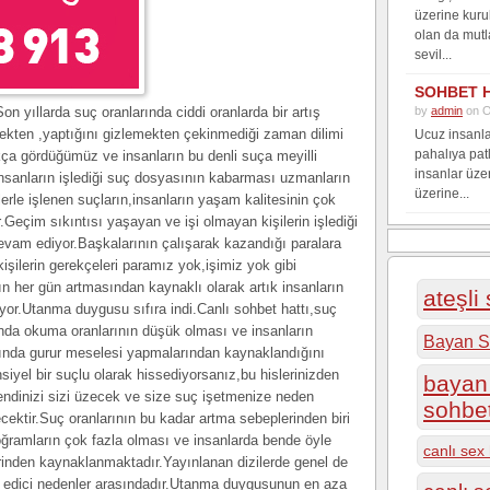
üzerine kuru
olan da mutl
sevil...
SOHBET 
n yıllarda suç oranlarında ciddi oranlarda bir artış
by
admin
on O
mekten ,yaptığını gizlemekten çekinmediği zaman dilimi
Ucuz insanla
pahalıya pat
kça gördüğümüz ve insanların bu denli suça meyilli
insanlar üze
nsanların işlediği suç dosyasının kabarması uzmanların
üzerine...
lerle işlenen suçların,insanların yaşam kalitesinin çok
Geçim sıkıntısı yaşayan ve işi olmayan kişilerin işlediği
 devam ediyor.Başkalarının çalışarak kazandığı paralara
işilerin gerekçeleri paramız yok,işimiz yok gibi
ın her gün artmasından kaynaklı olarak artık insanların
ateşli
ıyor.Utanma duygusu sıfıra indi.Canlı sohbet hattı,suç
ında okuma oranlarının düşük olması ve insanların
Bayan S
ısında gurur meselesi yapmalarından kaynaklandığını
siyel bir suçlu olarak hissediyorsanız,bu hislerinizden
bayan 
ndinizi sizi üzecek ve size suç işetmenize neden
sohbe
ektir.Suç oranlarının bu kadar artma sebeplerinden biri
oğramların çok fazla olması ve insanlarda bende öyle
canlı sex 
inden kaynaklanmaktadır.Yayınlanan dizilerde genel de
ik edici nedenler arasındadır.Utanma duygusunun en aza