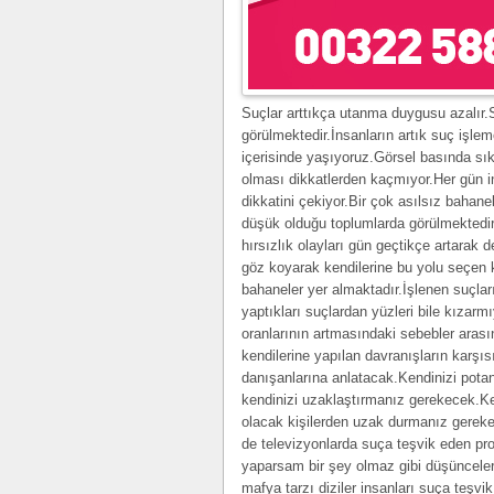
Suçlar arttıkça utanma duygusu azalır.So
görülmektedir.İnsanların artık suç işle
içerisinde yaşıyoruz.Görsel basında sı
olması dikkatlerden kaçmıyor.Her gün i
dikkatini çekiyor.Bir çok asılsız bahane
düşük olduğu toplumlarda görülmektedir.
hırsızlık olayları gün geçtikçe artarak
göz koyarak kendilerine bu yolu seçen k
bahaneler yer almaktadır.İşlenen suçlar
yaptıkları suçlardan yüzleri bile kızarm
oranlarının artmasındaki sebebler aras
kendilerine yapılan davranışların karş
danışanlarına anlatacak.Kendinizi potan
kendinizi uzaklaştırmanız gerekecek.Ke
olacak kişilerden uzak durmanız gerekec
de televizyonlarda suça teşvik eden pr
yaparsam bir şey olmaz gibi düşünceler
mafya tarzı diziler insanları suça teşv