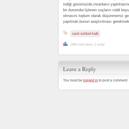
indiği günümüzde,insanların yaptıkla
bir durumdur.İşlenen suçların ciddi boyu
olmasını toplum olarak düşünmemiz ger
yapılmalı,bunun araştırılması gerekmekt
canlı sohbet hattı
2969 total views, 2 today
Leave a Reply
You must be
logged in
to post a comment.