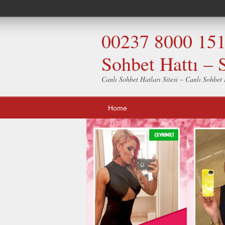
00237 8000 151 
Sohbet Hattı – 
Canlı Sohbet Hatları Sitesi – Canlı Sohbet H
Home