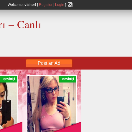
Welcome,
visitor!
[
Register
|
Login
]
ı – Canlı
Post an Ad