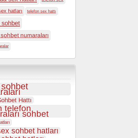
sex hatları
telefon sex hattı
n sohbet
n sohbet numaraları
ralar
i sohbet
aları
ohbet Hattı
 telefon
aları sohbet
atları
sex sohbet hatları