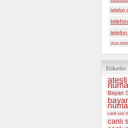
telefon 
telefo
telefo
ucuz numa
Etiketler
ateşl
numar
Bayan S
bayan
numar
canlı sex h
canlı 