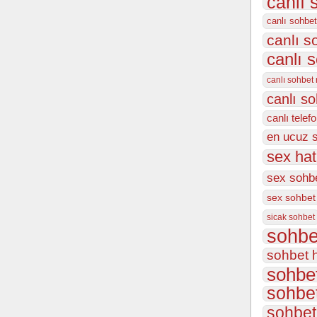
canlı 
canlı sohbet
canlı 
canlı 
canlı sohbet
canlı s
canlı telef
en ucuz 
sex hat
sex sohbe
sex sohbet
sicak sohbet
sohbe
sohbet h
sohbet
sohbet
sohbet 