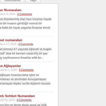
Comments
Tags
an Numaraları
asım 9, 2016 -
0 Comments
ısı törpülenmiş olan bazı insanlar hayatı
klı bir insanın gördüğü nomral bir
farklı bir hayar yaşarlar.İnsanlar kendi
bet numaraları
ayıs 17, 2019 -
0 Comments
klet sürmeyi 67 yaşında öğrendi ve bugün
kleti" diye bir kavram vardır.Hiç bir şey
ş sayılmazsınız.İnsanlar artık be...
ce Ağlayanlar
aziran 1, 2019 -
0 Comments
 ağlayan insanlar,daha içten ve
nirlenen ve sinirinden konuşamayan
unamayan kişiler var.Bu kişilerin hassas
anlı Sohbet Numaraları
ylül 23, 2019 -
0 Comments
ya kim ne derse desin sevgi ve iyilik