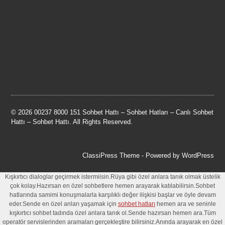
© 2026 00237 8000 151 Sohbet Hattı – Sohbet Hatları – Canlı Sohbet
Hattı – Sohbet Hattı. All Rights Reserved.
ClassiPress Theme
- Powered by
WordPress
Kışkırtıcı dialoglar geçirmek istermiisin.Rüya gibi özel anlara tanık olmak üstelik
çok kolay.Hazırsan en özel sohbetlere hemen arayarak katılabilirsin.Sohbet
hatlarında samimi konuşmalarla karşılıklı değer ilişkisi başlar ve öyle devam
eder.Sende en özel anları yaşamak için
sohbet hatları
hemen ara ve seninle
kışkırtıcı sohbet tadında özel anlara tanık ol.Sende hazırsan hemen ara.Tüm
operatör servislerinden aramaları gerçekleştire bilirsiniz.Anında arayarak en özel