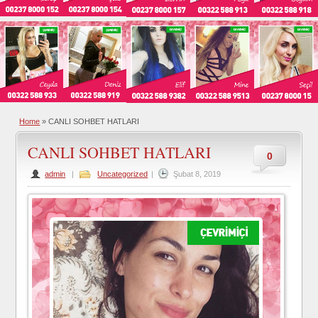
Home
»
CANLI SOHBET HATLARI
CANLI SOHBET HATLARI
0
admin
|
Uncategorized
|
Şubat 8, 2019