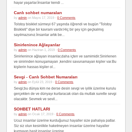
hayar yaşarlar.İnsanlar kendi ...
Canlı sohbet numaraları
by
admin
on Mayıs 17, 2019 -
0 Comments
Tolstoy bisiklet sürmeyi 67 yaşında öğrendi ve bugün "Tolstoy
Bisikleti" diye bir kavram vardır.Hiç bir şey için geçkalmış
sayılmazsınız.İnsanlar artık be...
Sinirlenince Ağlayanlar
by
admin
on Haziran 1, 2019 -
0 Comments
Sinirlenince ağlayan insanlar,daha içten ve samimidir.Sinirlenen
ve sinirinden konuşamayan ,kendini savunamayan kişiler var.Bu
kişilerin hassas kişiler ol...
Sevgi - Canlı Sohbet Numaraları
by
admin
on Eylül 23, 2019 -
0 Comments
Sevgi;bu dünya kim ne derse desin sevgi ve iyilik üzerine kurulu
gerçekten de ve dünyayı kurtaracak olan da mutlak suretle sevgi
olacaktır. Sevmek ve sevil...
SOHBET HATLARI
by
admin
on Ocak 17, 2019 -
0 Comments
Ucuz insanlar üzerine kurduğunuz hayaller size pahalıya patlar.
Siz siz olun kesinlikle haketmeyen insanlar üzerine hayaller
kurmayın basit insanlar üzerine...