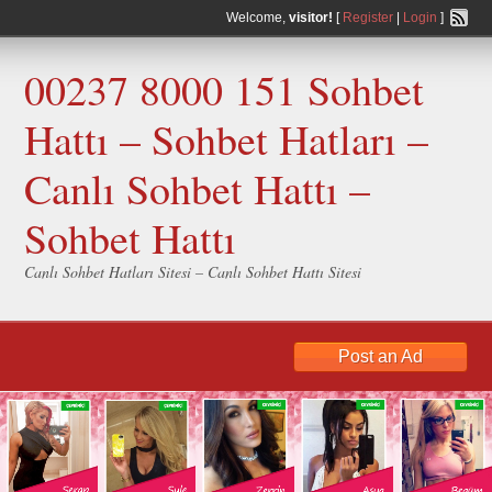
Welcome,
visitor!
[
Register
|
Login
]
00237 8000 151 Sohbet
Hattı – Sohbet Hatları –
Canlı Sohbet Hattı –
Sohbet Hattı
Canlı Sohbet Hatları Sitesi – Canlı Sohbet Hattı Sitesi
Post an Ad