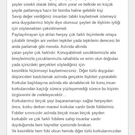
şeyler sürekli olarak bilinç altını yorar ve belkide en küçük
şeyde patlamaya hazır bir bomba haline gelebilir kişi
Sevip değer verdiğimiz insanları tabiki kaybetmek istemeyiz
ama duygularımız böyle diye olumsuz şeyleri de ilişkinin iyiliği
için söylemekten çekinilmemeli.
Paylaşılmayan içe atılan herşey çok farklı biçimlerde ortaya
çıkabilir örneğin ani verilen tepkiler yada tepkilerin derecesi bir
anda parlamak gibi mesela. Aslında altında
yatan şeyler çok farklıdır. Konuşabilmeli sevdiklerimizle aile
bireylerimizle,çocuklarımızla rahatlıkla ve emin olun doğruları
yada içinizdeki gerçekleri söylediğiniz için
kesinlikle hiçkimseyi kaybetmezsiniz. Diğer türlü duyguları
düşünceleri baskılamak aslında gerçekte ilişkileri yıpratabilir.
Korkular başlıbaşına aslında ele alınabilecek bir konu,insan
korkularından kaçtığı sürece yüzleşemediği sürece bu kişinin
özgüvenini de zedeleyecektir…
Korkularımız birçok şeyi başaramamayı sağlar herşeyden
önce, korku derken manevi korkular vardır birde fobilerimiz.
Fobiler sınırsızdır aslında birçok insan birçok şeyden
korkabilir ve çok farklı fobilere sahip insanlar vardır
duyduğumda beni hayretler içerisinde bırakan.
Ve kesinlikle hem fobi olsun hemde diğer türlü korkularımızdan