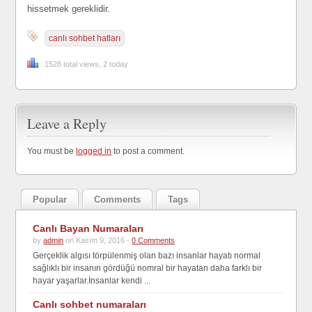
hissetmek gereklidir.
canlı sohbet hatları
1528 total views, 2 today
Leave a Reply
You must be
logged in
to post a comment.
Popular
Comments
Tags
Canlı Bayan Numaraları
by
admin
on Kasım 9, 2016 -
0 Comments
Gerçeklik algısı törpülenmiş olan bazı insanlar hayatı normal
sağlıklı bir insanın gördüğü nomral bir hayatan daha farklı bir
hayar yaşarlar.İnsanlar kendi ...
Canlı sohbet numaraları