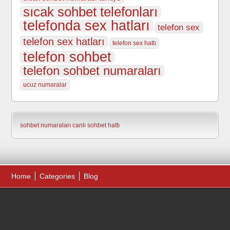
sıcak sohbet telefonları
telefonda sex hatları
telefon sex
telefon sex hatları
telefon sex hattı
telefon sohbet
telefon sohbet numaraları
ucuz numaralar
sohbet numaraları
canlı sohbet hattı
Home
Categories
Blog