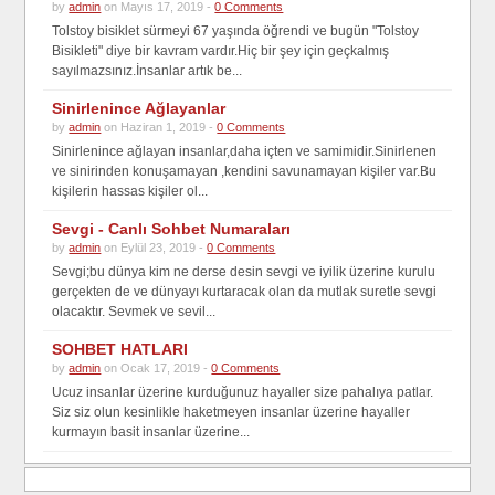
by
admin
on Mayıs 17, 2019 -
0 Comments
Tolstoy bisiklet sürmeyi 67 yaşında öğrendi ve bugün "Tolstoy
Bisikleti" diye bir kavram vardır.Hiç bir şey için geçkalmış
sayılmazsınız.İnsanlar artık be...
Sinirlenince Ağlayanlar
by
admin
on Haziran 1, 2019 -
0 Comments
Sinirlenince ağlayan insanlar,daha içten ve samimidir.Sinirlenen
ve sinirinden konuşamayan ,kendini savunamayan kişiler var.Bu
kişilerin hassas kişiler ol...
Sevgi - Canlı Sohbet Numaraları
by
admin
on Eylül 23, 2019 -
0 Comments
Sevgi;bu dünya kim ne derse desin sevgi ve iyilik üzerine kurulu
gerçekten de ve dünyayı kurtaracak olan da mutlak suretle sevgi
olacaktır. Sevmek ve sevil...
SOHBET HATLARI
by
admin
on Ocak 17, 2019 -
0 Comments
Ucuz insanlar üzerine kurduğunuz hayaller size pahalıya patlar.
Siz siz olun kesinlikle haketmeyen insanlar üzerine hayaller
kurmayın basit insanlar üzerine...