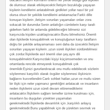
olacaktır.İletişim kurmanın önemi her yerde olduğu gibi ilişkileri
de olumsuz olarak etkileyecektir.İletişim bozukluğu yaşayan
kişilerin kendilerini anlatabilmek girdikleri yollar nasıl bir yol
olursa olsun bir şekilde kendilerini anlatamazlar.Farklı dille
konuşan kişilerin ,iletişim sorunları yaşamaları onları zora
sokacak bir durumdur.Senin anlattığın cümlelerin karşı tarafı
giderken farklı bir anlamda gidebileceğini bilmeniz sizi
karşınızda kişiden uzaklaştıracaktır.Bunu bilmelisiniz.Önemli
olan ilşkilerde konuşabilmek ve konuştuğunun karşı tarafların
doğru bir şekilde anlayamaması seni daha da üzecektir.İletişim
sorunları yaşayan kişilerin ,uzun süreli ilişkileri sürdürebilmesi
çok zordur.İlişkilerde asıl önemli olan şey,aynı dili
konuşabilmektir.Karşınızdaki kişiyi küçümsemeden ve onu
ortamlarda rencide etmeyerek konuşabilmek çok
önemlidir.Eşinizi gururlandıracak onu mutlu edebilecek sözlerin
söylenmesi karşılıklı olarak övgüler söylenmesi ilişkinizin
bağlarını kuvvetlendirir.Canlı sohbet hatları,uzun ve mutlu süren
bir ilişki için neler yapmanız gerektiğini anlatacak ve insanların
neden ilişkilerini uzun süreli devam ettiremediklerini
anlatacaktır.İlişkilerin sağlam temeller üzrine kurulması için,
insanların bu duyguları yürekten yaşamaları
gerekmektedir.İlişkilerde devamlılık için ,karşılıklı anlayış
gerekmektedir.Bunu yapabilmek için de yürekten sevmek ve