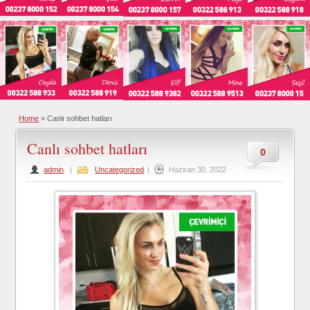
Home
»
Canlı sohbet hatları
Canlı sohbet hatları
0
admin
|
Uncategorized
|
Haziran 30, 2022