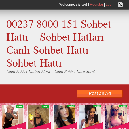
Welcome,
visitor!
[
Register
|
Login
]
00237 8000 151 Sohbet
Hattı – Sohbet Hatları –
Canlı Sohbet Hattı –
Sohbet Hattı
Canlı Sohbet Hatları Sitesi – Canlı Sohbet Hattı Sitesi
Post an Ad