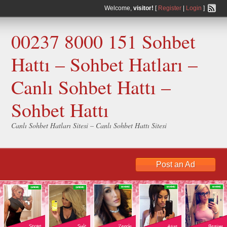
Welcome,
visitor!
[
Register
|
Login
]
00237 8000 151 Sohbet
Hattı – Sohbet Hatları –
Canlı Sohbet Hattı –
Sohbet Hattı
Canlı Sohbet Hatları Sitesi – Canlı Sohbet Hattı Sitesi
Post an Ad