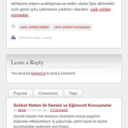
etkileyere,onların uzaklaşmasına neden olurlar.Spor aktiviteleri
sizin güzel uyku çekmenize yardımcı olacaktır.
canlı sohbet
numaraları
canlı sohbet hatları
canlı sohbet numaraları
2038 total views, 1 today
Leave a Reply
You must be
logged in
to post a comment.
Popular
Comments
Tags
Sohbet Hatları ile Samimi ve Eğlenceli Konuşmalar
by
admin
on 19 saat ago -
0 Comments
Günlük hayatın hızlı temposu insanların sosyal yaşamını
doğrudan etkileyebiliyor. İş yoğunluğu, şehir hayatı ve kişisel
sorumluluklar nedeniyle yeni insanl...