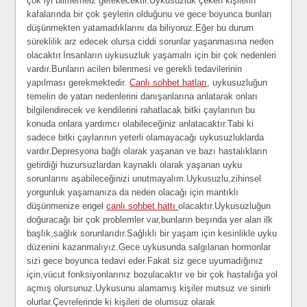
çok iyi bilmemeiz gerekecektir.Uykusuzluk çeken kişilerin
kafalarında bir çok şeylerin olduğunu ve gece boyunca bunları
düşünmekten yatamadıklarını da biliyoruz.Eğer bu durum
süreklilik arz edecek olursa ciddi sorunlar yaşanmasına neden
olacaktır.İnsanların uykusuzluk yaşamalrı için bir çok nedenleri
vardır.Bunların acilen bilenmesi ve gerekli tedavilerinin
yapılması gerekmektedir.
Canlı sohbet hatları
, uykusuzluğun
temelin de yatan nedenlerini danışanlarına anlatarak onları
bilgilendirecek ve kendilerini rahatlacak bitki çaylarının bu
konuda onlara yardımcı olabileceğiniz anlatacaktır.Tabi ki
sadece bitki çaylarının yeterli olamayacağı uykusuzluklarda
vardır.Depresyona bağlı olarak yaşanan ve bazı hastalıkların
getirdiği huzursuzlardan kaynaklı olarak yaşanan uyku
sorunlarını aşabileceğinizi unutmayalım.Uykusuzlu,zihinsel
yorgunluk yaşamanıza da neden olacağı için mantıklı
düşünmenize engel
canlı sohbet hattı
olacaktır.Uykusuzluğun
doğuracağı bir çok problemler var,bunların beşında yer alan ilk
başlık,sağlık sorunlarıdır.Sağlıklı bir yaşam için kesinlikle uyku
düzenini kazanmalıyız.Gece uykusunda salgılanan hormonlar
sizi gece boyunca tedavi eder.Fakat siz gece uyumadığınız
için,vücut fonksiyonlarınız bozulacaktır ve bir çok hastalığa yol
açmış olursunuz.Uykusunu alamamış kişiler mutsuz ve sinirli
olurlar.Çevrelerinde ki kişileri de olumsuz olarak