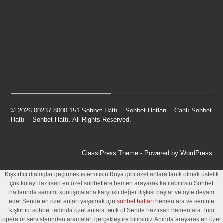
© 2026 00237 8000 151 Sohbet Hattı – Sohbet Hatları – Canlı Sohbet
Hattı – Sohbet Hattı. All Rights Reserved.
ClassiPress Theme
- Powered by
WordPress
Kışkırtıcı dialoglar geçirmek istermiisin.Rüya gibi özel anlara tanık olmak üstelik
çok kolay.Hazırsan en özel sohbetlere hemen arayarak katılabilirsin.Sohbet
hatlarında samimi konuşmalarla karşılıklı değer ilişkisi başlar ve öyle devam
eder.Sende en özel anları yaşamak için
sohbet hatları
hemen ara ve seninle
kışkırtıcı sohbet tadında özel anlara tanık ol.Sende hazırsan hemen ara.Tüm
operatör servislerinden aramaları gerçekleştire bilirsiniz.Anında arayarak en özel