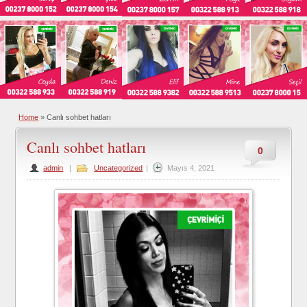
Home
»
Canlı sohbet hatları
Canlı sohbet hatları
0
admin
|
Uncategorized
|
Mayıs 4, 2021