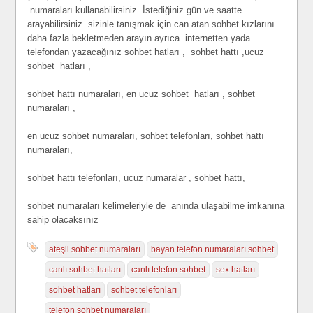
numaraları kullanabilirsiniz. İstediğiniz gün ve saatte
arayabilirsiniz. sizinle tanışmak için can atan sohbet kızlarını
daha fazla bekletmeden arayın ayrıca internetten yada
telefondan yazacağınız sohbet hatları , sohbet hattı ,ucuz
sohbet hatları ,
sohbet hattı numaraları, en ucuz sohbet hatları , sohbet
numaraları ,
en ucuz sohbet numaraları, sohbet telefonları, sohbet hattı
numaraları,
sohbet hattı telefonları, ucuz numaralar , sohbet hattı,
sohbet numaraları kelimeleriyle de anında ulaşabilme imkanına
sahip olacaksınız
ateşli sohbet numaraları
bayan telefon numaraları sohbet
canlı sohbet hatları
canlı telefon sohbet
sex hatları
sohbet hatları
sohbet telefonları
telefon sohbet numaraları