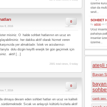
üzerine kuru
olan da mutl
sevil...
atları
SOHBET 
0
by
admin
on O
tos 8, 2016
Ucuz insanla
pahalıya pat
ister misiniz. O halde sohbet hatlarının en ucuz en
insanlar üze
layabilirsiniz. her dakika aktif olarak hizmet veren
üzerine...
karşınızda yer almaktadır. İstek ve arzularınızı
ıyla dolu dizgin keyifli enerjik bir gün geçirmek için
iniz. aktif […]
2681 total views, 0 today
ateşli
Bayan S
bayan 
0
sohbe
tos 7, 2016
canlı sex 
ada olmaya devam eden sohbet hatları en ucuz ve kaliteli
 sürdürmektedir. Sıcak ve anlayışlı kültürlü kızlarla aktif