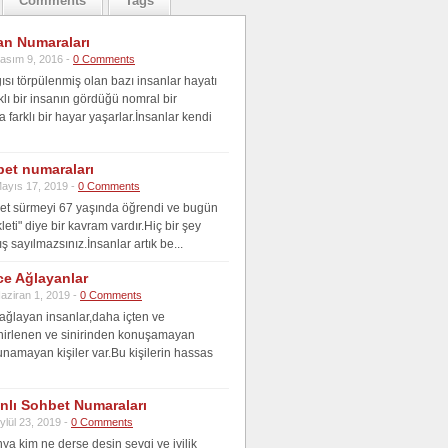
Comments
Tags
an Numaraları
asım 9, 2016 -
0 Comments
ısı törpülenmiş olan bazı insanlar hayatı
klı bir insanın gördüğü nomral bir
farklı bir hayar yaşarlar.İnsanlar kendi
bet numaraları
ayıs 17, 2019 -
0 Comments
klet sürmeyi 67 yaşında öğrendi ve bugün
kleti" diye bir kavram vardır.Hiç bir şey
ş sayılmazsınız.İnsanlar artık be...
ce Ağlayanlar
aziran 1, 2019 -
0 Comments
 ağlayan insanlar,daha içten ve
nirlenen ve sinirinden konuşamayan
unamayan kişiler var.Bu kişilerin hassas
anlı Sohbet Numaraları
ylül 23, 2019 -
0 Comments
ya kim ne derse desin sevgi ve iyilik