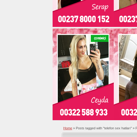
Home
»
Posts tagged with "telefon sex hatları"
»