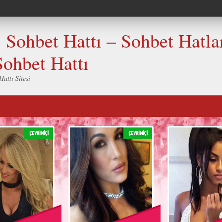
Sohbet Hattı – Sohbet Hatlar
Sohbet Hattı
attı Sitesi