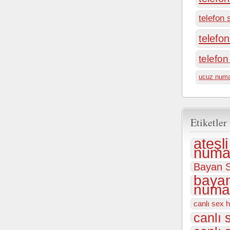
telefon 
telefo
telefo
ucuz numa
Etiketler
ateşl
numar
Bayan S
bayan
numar
canlı sex h
canlı 