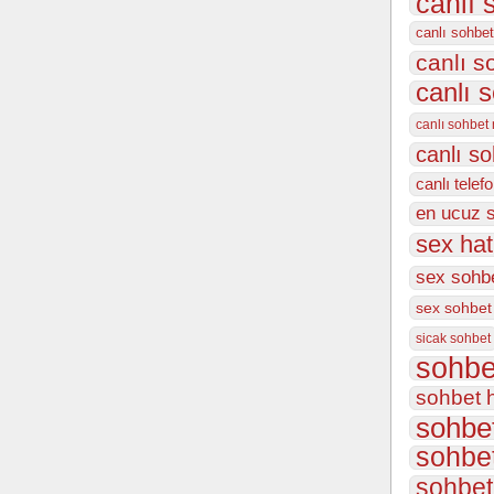
canlı 
canlı sohbet
canlı 
canlı 
canlı sohbet
canlı s
canlı telef
en ucuz 
sex hat
sex sohbe
sex sohbet
sicak sohbet
sohbe
sohbet h
sohbet
sohbet
sohbet 