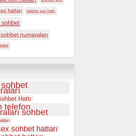
sex hatları
telefon sex hattı
n sohbet
n sohbet numaraları
ralar
i sohbet
aları
ohbet Hattı
 telefon
aları sohbet
atları
sex sohbet hatları