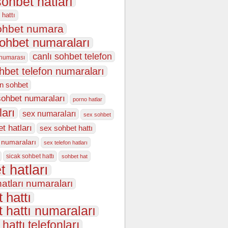
sohbet hatları
 hattı
sohbet numara
sohbet numaraları
canlı sohbet telefon
 numarası
ohbet telefon numaraları
on sohbet
sohbet numaraları
porno hatlar
ları
sex numaraları
sex sohbet
t hatları
sex sohbet hattı
 numaraları
sex telefon hatları
sicak sohbet hattı
sohbet hat
t hatları
atları numaraları
 hattı
 hattı numaraları
hattı telefonları