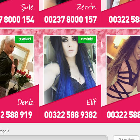
Page 3