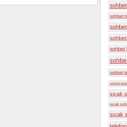
sohbet 
sohbet h
sohbet
sohbet 
sohbet h
sohbe
sohbet t
sohbet tel
sıcak s
sıcak soh
sıcak s
telefon