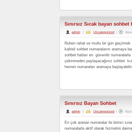
Sınırsız Sıcak bayan sohbet h
admin
|
Uncategorized
|
Ağus
Ruhen rahat ve mutlu bir gün geçirmek 
kaliteli sohbet numaralarını aramaya baş
sohbet hatları en güvenilir numaralarla 
çekinmeden paylaşacağınız sohbet kızlar
hemen numaraları aramaya başlayabilirs
Sınırsız Bayan Sohbet
admin
|
Uncategorized
|
Ağus
En çok aranan numaralar ile birinci sır
numaralarla aktif olarak hizmetini daima