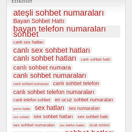
Etiketler
ateşli sohbet numaraları
Bayan Sohbet Hattı
bayan telefon numaraları
sohbet
canlı sex hatları
canlı sex sohbet hatları
canlı sohbet hatları
canlı sohbet hattı
canlı sohbet numara
canlı sohbet numaraları
canlı sohbet telefon
canlı sohbet numarası
canlı sohbet telefon numaraları
en ucuz sohbet numaraları
canlı telefon sohbet
sex hatları
sex numaraları
porno hatlar
sex sohbet hatları
sex sohbet hattı
sex sohbet
sex sohbet numaraları
sicak sohbet
sex telefon hatları